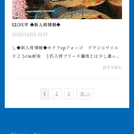
12/3UP ◆新入荷情報◆
2025/12/03 11:17
し◆新入荷情報◆キクラspフォーゴ ブラジルワイル
ド２５cm前後 ３匹入荷ブリード個体とは少し違った
表現です赤発色も始まりカッコよくなりそうですねワ
続きを読む
イルドフォーゴはブリードの登場で入荷が少なくなっ
てます...
1
2
3
次 >>