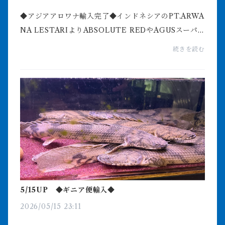
◆アジアアロワナ輸入完了◆インドネシアのPT.ARWA
NA LESTARIよりABSOLUTE REDやAGUSスーパ
ーレッドF4そしてビリーケンオリジナル紅龍CHOPPE
続きを読む
R RED輸入完了しました！PT.ARWANA LESTARI最
高峰紅龍ABSOLUTE RED久しぶ...
5/15UP ◆ギニア便輸入◆
2026/05/15 23:11