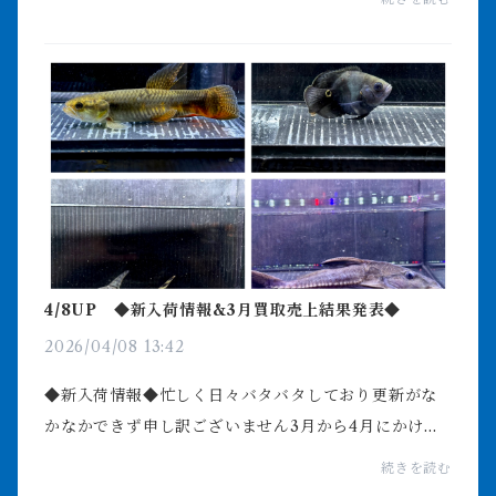
ことになりました魚種は絞ってますが大量輸入になり
ます輸...
4/8UP ◆新入荷情報&3月買取売上結果発表◆
2026/04/08 13:42
◆新入荷情報◆忙しく日々バタバタしており更新がな
かなかできず申し訳ございません3月から4月にかけて
多数新入荷しております3月6日タイ便3月19日ペルー便
続きを読む
3月21日ネオケラ他にカラプロやダトニオベビープレコ