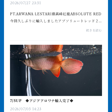
2026/07/27 23:51
PT.ARWANA LESTARI最高峰紅龍ABSOLUTE RED
今回久しぶりに輸入しましたアブソリュートレッド２
０匹輸入しまして４匹売約になりました１６匹オンラ
続きを読む
インストアにアップしておりますアブソリュートレッ
ドはベタ赤や紅...
7/5UP ◆アジアアロワナ輸入完了◆
2026/07/05 14:23