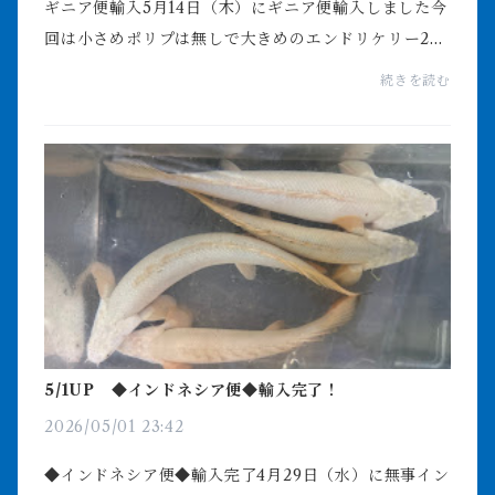
ギニア便輸入5月14日（木）にギニア便輸入しました今
回は小さめポリプは無しで大きめのエンドリケリー24
匹と78cm前後のアンソルギー1匹のみの輸入ですエン
続きを読む
ドリケリーは50～58cmくらいまで入荷してます柄も
綺麗で...
5/1UP ◆インドネシア便◆輸入完了！
2026/05/01 23:42
◆インドネシア便◆輸入完了4月29日（水）に無事イン