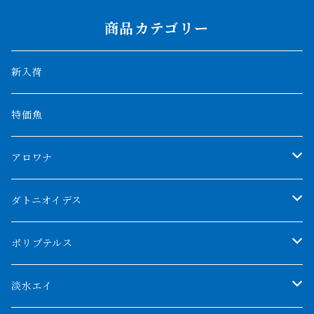
商品カテゴリー
新入荷
特価魚
アロワナ
クンパイ
ダトニオイデス
アブソリュートレッド
シャムタイガー
ポリプテルス
AGUS スーパーレッドF4
特殊ダトニオ
モンスターポリプ
淡水エイ