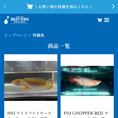
\ お買い得な特価生体はこちら /
トップページ
特価魚
商品一覧
H01 アイスファイヤース
F03 CHOPPER RED チ