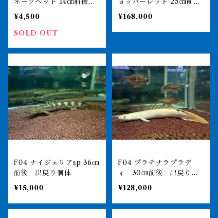
ネークヘッド 14㎝前後
ョッパーレッド 25㎝前
買取個体
後 BILLY-KENオリジナ
¥4,500
¥168,000
ル アジアアロワナ 紅龍
ショート 250-007141
SOLD OUT
F04 ナイジェリアsp 36㎝
F04 プラチナラプラデ
前後 出戻り個体
ィ 30㎝前後 出戻り個
体
¥15,000
¥128,000