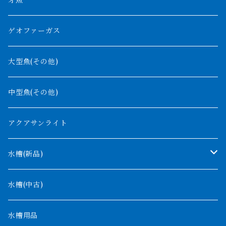
牙魚
紅尾金龍
ラプラディ
ゲオファーガス
グリーンアロワナ
ギニア
コンギクス
大型魚(その他)
バンジャール
ナイジェリア
オルナティピンニス
中型魚(その他)
コンゴ
ウィークシー
アクアサンライト
タンガニーカ
モケレンベンベ
水槽(新品)
デルヘッジ
1200mm以下
水槽(中古)
ザイールグリーン
1500mm
水槽用品