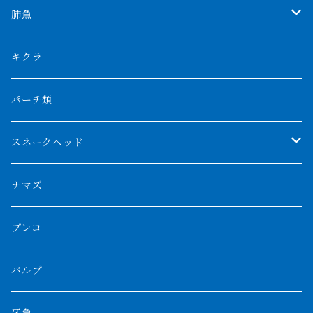
特殊アロワナ
ダトニオプラスワン
特殊ポリプ
シナガワダイヤ
肺魚
リアルバンド
プラチナ個体
厳選 過背金龍
フォーバータイガー
ハイブリッドポリプ
ダイヤモンドポルカ
ネオケラ
キクラ
フォークバンド
ショート個体
フルゴールデンクロスバック
BILLY-KENオリジナルブランド紅龍
メニーバータイガー
エンドリケリー
クロコダイル
その他肺魚
パーチ類
スマトラタイガー
ロングフィン
ブルーベースクロスバック
チョッパーレッド
ギニア
その他アジアアロワナ
ニューギニアダトニオ
ナイルビチャー
その他淡水エイ
スネークヘッド
スマトラ乱れバンド
ブルレッド
ナイジェリア
特殊個体
ナポレオンビチャー
シルバーアロワナ
ビキールビキール
チャンナバルカ
ナマズ
ボルネオタイガー
ホワイトボルタ
紅龍
バロ川
トゥルカナ湖
ブラックアロワナ
タンガニーカビチャー
大型スネークヘッド
プレコ
プラスワン
ブラックボルタ
過背金龍
ソバト川
オモ川
ノーザンバラムンディ
アンソルギー
中型スネークヘッド
バルブ
その他
高背金龍
チャド湖
その他アロワナ
コウロントン
小型スネークヘッド