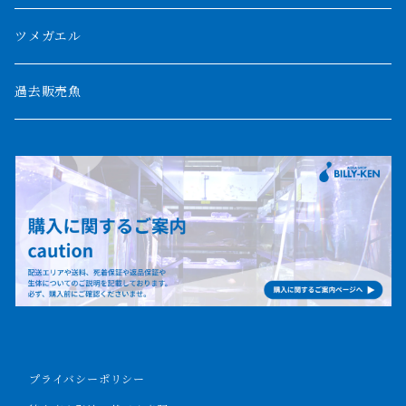
パルマス
1800mm
ツメガエル
ポーリー
セネガルス
2000mm以上
過去販売魚
ブティコフェリー
トゥルカナ湖
トゥジェルシー
ナイル川
ブリードポリプ
ナイジェリア
エンドリケリー
ビキールビキール
アンソルギー
プライバシーポリシー