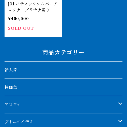
J01 バティックシルバーア
ロワナ プラチナ寄り 6
5㎝前後 髭難あり 引取
¥400,000
or納品
SOLD OUT
商品カテゴリー
新入荷
特価魚
アロワナ
クンパイ
ダトニオイデス