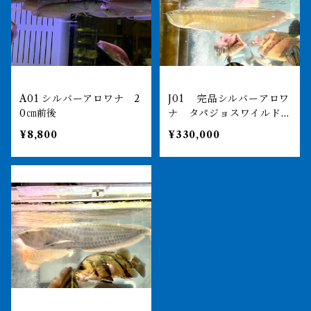
A01 シルバーアロワナ 2
J01 完品シルバーアロワ
0㎝前後
ナ タパジョスワイルド
70㎝前後 激レア 目垂
¥8,800
¥330,000
れナシ 引取or納品