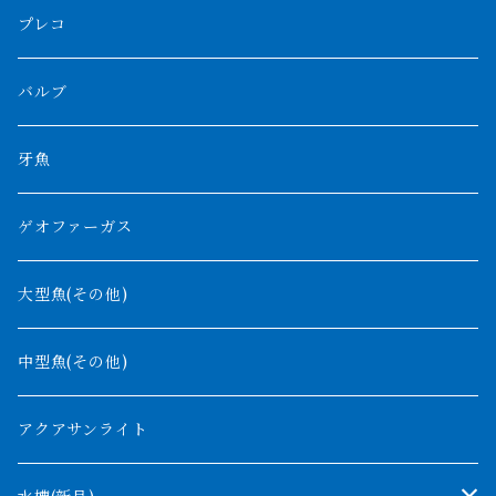
ボルネオタイガー
ホワイトボルタ
紅龍
バロ川
トゥルカナ湖
ブラックアロワナ
タンガニーカビチャー
大型スネークヘッド
プレコ
プラスワン
ブラックボルタ
過背金龍
ソバト川
オモ川
ノーザンバラムンディ
アンソルギー
中型スネークヘッド
バルブ
その他
高背金龍
チャド湖
その他アロワナ
コウロントン
小型スネークヘッド
牙魚
紅尾金龍
ラプラディ
ゲオファーガス
グリーンアロワナ
ギニア
コンギクス
大型魚(その他)
バンジャール
ナイジェリア
オルナティピンニス
中型魚(その他)
コンゴ
ウィークシー
アクアサンライト
タンガニーカ