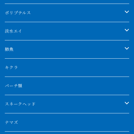
アブソリュートレッド
シャムタイガー
ポリプテルス
AGUS スーパーレッドF4
特殊ダトニオ
モンスターポリプ
淡水エイ
特殊アロワナ
ダトニオプラスワン
特殊ポリプ
シナガワダイヤ
肺魚
リアルバンド
プラチナ個体
厳選 過背金龍
フォーバータイガー
ハイブリッドポリプ
ダイヤモンドポルカ
ネオケラ
キクラ
フォークバンド
ショート個体
フルゴールデンクロスバック
BILLY-KENオリジナルブランド紅龍
メニーバータイガー
エンドリケリー
クロコダイル
その他肺魚
パーチ類
スマトラタイガー
ロングフィン
ブルーベースクロスバック
チョッパーレッド
ギニア
その他アジアアロワナ
ニューギニアダトニオ
ナイルビチャー
その他淡水エイ
スネークヘッド
スマトラ乱れバンド
ブルレッド
ナイジェリア
特殊個体
ナポレオンビチャー
シルバーアロワナ
ビキールビキール
チャンナバルカ
ナマズ