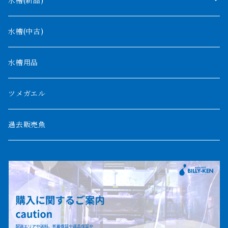
モケレンベンベ
水槽(新品)
デルヘッジ
1200mm以下
水槽(中古)
ザイールグリーン
1500mm
水槽用品
パルマス
1800mm
ツメガエル
ポーリー
セネガルス
2000mm以上
過去販売魚
ブティコフェリー
トゥルカナ湖
トゥジェルシー
ナイル川
ブリードポリプ
ナイジェリア
エンドリケリー