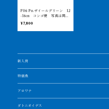
F06 Po.ザイールグリーン 12
-16㎝ コンゴ便 写真は同ロ
ット 薬浴完了済
¥7,800
新入荷
特価魚
アロワナ
クンパイ
ダトニオイデス