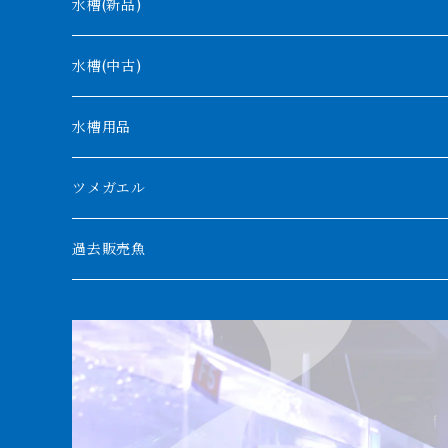
モケレンベンベ
水槽(新品)
デルヘッジ
1200mm以下
水槽(中古)
ザイールグリーン
1500mm
水槽用品
パルマス
1800mm
ツメガエル
ポーリー
セネガルス
2000mm以上
過去販売魚
ブティコフェリー
トゥルカナ湖
トゥジェルシー
ナイル川
ブリードポリプ
ナイジェリア
エンドリケリー