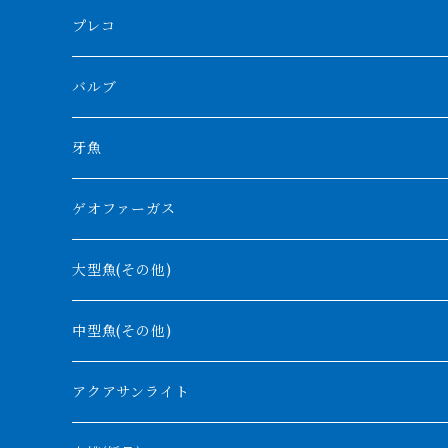
ボルネオタイガー
ホワイトボルタ
紅龍
バロ川
トゥルカナ湖
ブラックアロワナ
タンガニーカビチャー
大型スネークヘッド
プレコ
プラスワン
ブラックボルタ
過背金龍
ソバト川
オモ川
ノーザンバラムンディ
アンソルギー
中型スネークヘッド
バルブ
その他
高背金龍
チャド湖
その他アロワナ
コウロントン
小型スネークヘッド
牙魚
紅尾金龍
ラプラディ
ゲオファーガス
グリーンアロワナ
ギニア
コンギクス
大型魚(その他)
バンジャール
ナイジェリア
オルナティピンニス
中型魚(その他)
コンゴ
ウィークシー
アクアサンライト
タンガニーカ