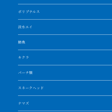
アブソリュートレッド
シャムタイガー
ポリプテルス
AGUS スーパーレッドF4
特殊ダトニオ
モンスターポリプ
淡水エイ
特殊アロワナ
ダトニオプラスワン
特殊ポリプ
シナガワダイヤ
肺魚
リアルバンド
プラチナ個体
厳選 過背金龍
フォーバータイガー
ハイブリッドポリプ
ダイヤモンドポルカ
ネオケラ
キクラ
フォークバンド
ショート個体
フルゴールデンクロスバック
BILLY-KENオリジナルブランド紅龍
メニーバータイガー
エンドリケリー
クロコダイル
その他肺魚
パーチ類
スマトラタイガー
ロングフィン
ブルーベースクロスバック
チョッパーレッド
ギニア
その他アジアアロワナ
ニューギニアダトニオ
ナイルビチャー
その他淡水エイ
スネークヘッド
スマトラ乱れバンド
ブルレッド
ナイジェリア
特殊個体
ナポレオンビチャー
シルバーアロワナ
ビキールビキール
チャンナバルカ
ナマズ