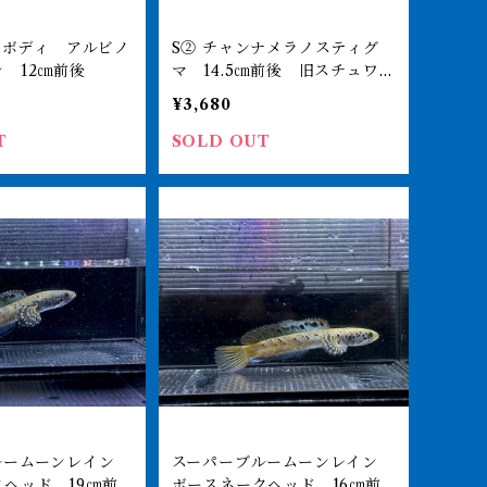
S② チャンナメラノスティグ
 12㎝前後
マ 14.5㎝前後 旧スチュワー
ト
¥3,680
T
SOLD OUT
ルームーンレイン
スーパーブルームーンレイン
ヘッド 19㎝前
ボースネークヘッド 16㎝前