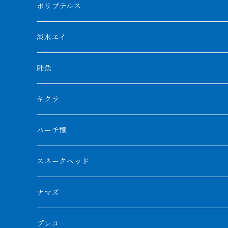
アブソリュートレッド
シャムタイガー
ポリプテルス
AGUS スーパーレッドF4
特殊ダトニオ
モンスターポリプ
淡水エイ
特殊アロワナ
ダトニオプラスワン
特殊ポリプ
シナガワダイヤ
肺魚
リアルバンド
プラチナ個体
厳選 過背金龍
フォーバータイガー
ハイブリッドポリプ
ダイヤモンドポルカ
ネオケラ
キクラ
フォークバンド
ショート個体
フルゴールデンクロスバック
BILLY-KENオリジナルブランド紅龍
メニーバータイガー
エンドリケリー
クロコダイル
その他肺魚
パーチ類
スマトラタイガー
ロングフィン
ブルーベースクロスバック
チョッパーレッド
ギニア
その他アジアアロワナ
ニューギニアダトニオ
ナイルビチャー
その他淡水エイ
スネークヘッド
スマトラ乱れバンド
ブルレッド
ナイジェリア
特殊個体
ナポレオンビチャー
シルバーアロワナ
ビキールビキール
チャンナバルカ
ナマズ
ボルネオタイガー
ホワイトボルタ
紅龍
バロ川
トゥルカナ湖
ブラックアロワナ
タンガニーカビチャー
大型スネークヘッド
プレコ