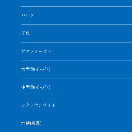
プラスワン
ブラックボルタ
過背金龍
ソバト川
オモ川
ノーザンバラムンディ
アンソルギー
中型スネークヘッド
バルブ
その他
高背金龍
チャド湖
その他アロワナ
コウロントン
小型スネークヘッド
牙魚
紅尾金龍
ラプラディ
ゲオファーガス
グリーンアロワナ
ギニア
コンギクス
大型魚(その他)
バンジャール
ナイジェリア
オルナティピンニス
中型魚(その他)
コンゴ
ウィークシー
アクアサンライト
タンガニーカ
モケレンベンベ
水槽(新品)