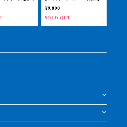
ティピンニス
後 オルナティピンニス
¥9,800
T
SOLD OUT