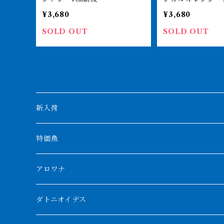
¥3,680
¥3,680
SOLD OUT
SOLD OUT
新入荷
特価魚
アロワナ
クンパイ
ダトニオイデス