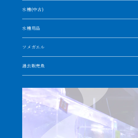
デルヘッジ
1200mm以下
水槽(中古)
ザイールグリーン
1500mm
水槽用品
パルマス
1800mm
ツメガエル
ポーリー
セネガルス
2000mm以上
過去販売魚
ブティコフェリー
トゥルカナ湖
トゥジェルシー
ナイル川
ブリードポリプ
ナイジェリア
エンドリケリー