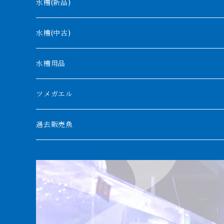
モケレンベンベ
水槽(新品)
デルヘッジ
1200mm以下
水槽(中古)
ザイールグリーン
1500mm
水槽用品
パルマス
1800mm
ツメガエル
ポーリー
セネガルス
2000mm以上
過去販売魚
ブティコフェリー
トゥルカナ湖
トゥジェルシー
ナイル川
ブリードポリプ
ナイジェリア
エンドリケリー