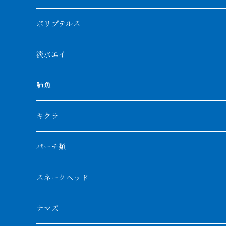
アブソリュートレッド
シャムタイガー
ポリプテルス
AGUS スーパーレッドF4
特殊ダトニオ
モンスターポリプ
淡水エイ
特殊アロワナ
ダトニオプラスワン
特殊ポリプ
シナガワダイヤ
肺魚
リアルバンド
プラチナ個体
厳選 過背金龍
フォーバータイガー
ハイブリッドポリプ
ダイヤモンドポルカ
ネオケラ
キクラ
フォークバンド
ショート個体
フルゴールデンクロスバック
BILLY-KENオリジナルブランド紅龍
メニーバータイガー
エンドリケリー
クロコダイル
その他肺魚
パーチ類
スマトラタイガー
ロングフィン
ブルーベースクロスバック
チョッパーレッド
ギニア
その他アジアアロワナ
ニューギニアダトニオ
ナイルビチャー
その他淡水エイ
スネークヘッド
スマトラ乱れバンド
ブルレッド
ナイジェリア
特殊個体
ナポレオンビチャー
シルバーアロワナ
ビキールビキール
チャンナバルカ
ナマズ