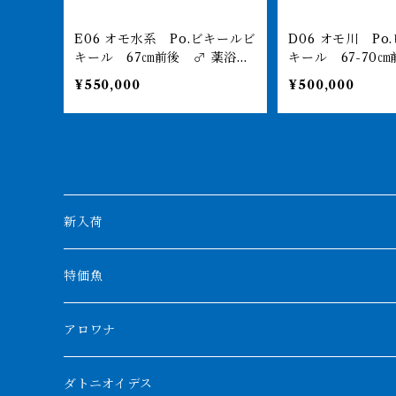
E06 オモ水系 Po.ビキールビ
D06 オモ川 Po.ビキールビ
キール 67㎝前後 ♂ 薬浴完
キール 67-70㎝
了済み
¥550,000
¥500,000
新入荷
特価魚
アロワナ
クンパイ
ダトニオイデス