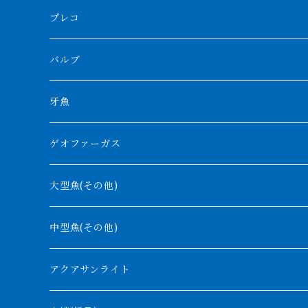
ボルネオタイガー
ホワイトボルタ
紅龍
バロ川
トゥルカナ湖
ブラックアロワナ
タンガニーカビチャー
大型スネークヘッド
プレコ
プラスワン
ブラックボルタ
過背金龍
ソバト川
オモ川
ノーザンバラムンディ
アンソルギー
中型スネークヘッド
バルブ
その他
高背金龍
チャド湖
その他アロワナ
コウロントン
小型スネークヘッド
牙魚
紅尾金龍
ラプラディ
ゲオファーガス
グリーンアロワナ
ギニア
コンギクス
大型魚(その他)
バンジャール
ナイジェリア
オルナティピンニス
中型魚(その他)
コンゴ
ウィークシー
アクアサンライト
タンガニーカ