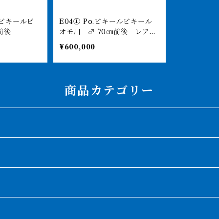
E04① Po.ビキールビキール
前後
オモ川 ♂ 70㎝前後 レア
水槽外計測 薬浴完了済
¥600,000
商品カテゴリー