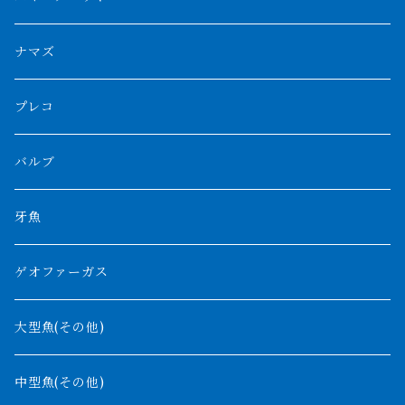
スマトラ乱れバンド
ブルレッド
ナイジェリア
特殊個体
ナポレオンビチャー
シルバーアロワナ
ビキールビキール
チャンナバルカ
ナマズ
ボルネオタイガー
ホワイトボルタ
紅龍
バロ川
トゥルカナ湖
ブラックアロワナ
タンガニーカビチャー
大型スネークヘッド
プレコ
プラスワン
ブラックボルタ
過背金龍
ソバト川
オモ川
ノーザンバラムンディ
アンソルギー
中型スネークヘッド
バルブ
その他
高背金龍
チャド湖
その他アロワナ
コウロントン
小型スネークヘッド
牙魚
紅尾金龍
ラプラディ
ゲオファーガス
グリーンアロワナ
ギニア
コンギクス
大型魚(その他)
バンジャール
ナイジェリア
オルナティピンニス
中型魚(その他)