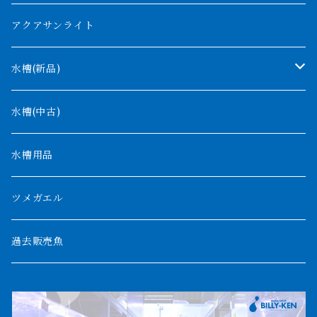
コンゴ
ウィークシー
アクアサンライト
タンガニーカ
モケレンベンベ
水槽(新品)
デルヘッジ
1200mm以下
水槽(中古)
ザイールグリーン
1500mm
水槽用品
パルマス
1800mm
ツメガエル
ポーリー
セネガルス
2000mm以上
過去販売魚
ブティコフェリー
トゥルカナ湖
トゥジェルシー