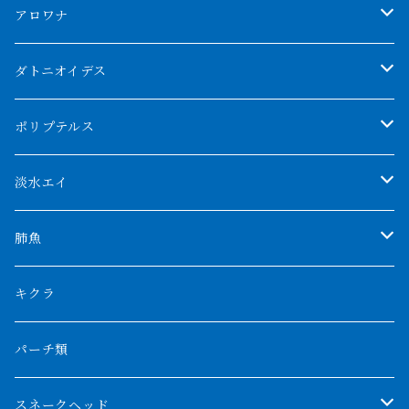
アロワナ
クンパイ
ダトニオイデス
アブソリュートレッド
シャムタイガー
ポリプテルス
AGUS スーパーレッドF4
特殊ダトニオ
モンスターポリプ
淡水エイ
特殊アロワナ
ダトニオプラスワン
特殊ポリプ
シナガワダイヤ
肺魚
リアルバンド
プラチナ個体
厳選 過背金龍
フォーバータイガー
ハイブリッドポリプ
ダイヤモンドポルカ
ネオケラ
キクラ
フォークバンド
ショート個体
フルゴールデンクロスバック
BILLY-KENオリジナルブランド紅龍
メニーバータイガー
エンドリケリー
クロコダイル
その他肺魚
パーチ類
スマトラタイガー
ロングフィン
ブルーベースクロスバック
チョッパーレッド
ギニア
その他アジアアロワナ
ニューギニアダトニオ
ナイルビチャー
その他淡水エイ
スネークヘッド