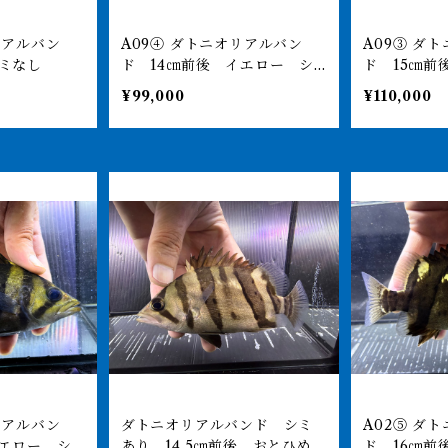
A09④ ダトニオリアルバン
A09③ ダトニオリアルバン
シミなし
ド 14㎝前後 イエロー シ
ド 15㎝前
ミなし
エロー シ
¥99,000
¥110,000
掬った際の
ダトニオリアルバンド シミ
A02⑤ ダトニオリアルバン
イエロー シ
あり 14.5㎝前後 おとひめ食
ド 16㎝前