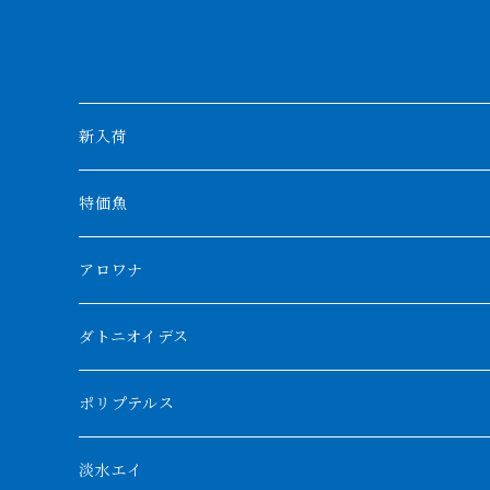
新入荷
特価魚
アロワナ
クンパイ
ダトニオイデス
アブソリュートレッド
シャムタイガー
ポリプテルス
AGUS スーパーレッドF4
特殊ダトニオ
モンスターポリプ
淡水エイ