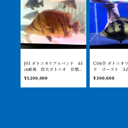
J01 ダトニオリアルバンド 61
C06⑨ ダトニオリアルバン
㎝前後 巨大ダトニオ 状態
ド ゴースト 3
良好 引取or納品
とひめ食べます
¥1,100,000
¥300,000