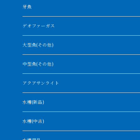
その他
高背金龍
チャド湖
その他アロワナ
コウロントン
小型スネークヘッド
牙魚
紅尾金龍
ラプラディ
ゲオファーガス
グリーンアロワナ
ギニア
コンギクス
大型魚(その他)
バンジャール
ナイジェリア
オルナティピンニス
中型魚(その他)
コンゴ
ウィークシー
アクアサンライト
タンガニーカ
モケレンベンベ
水槽(新品)
デルヘッジ
1200mm以下
水槽(中古)
ザイールグリーン
1500mm