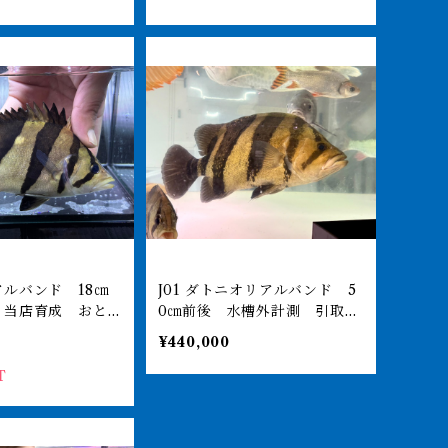
ルバンド 18㎝
J01 ダトニオリアルバンド 5
 当店育成 おと
0㎝前後 水槽外計測 引取or
す
納品
¥440,000
T