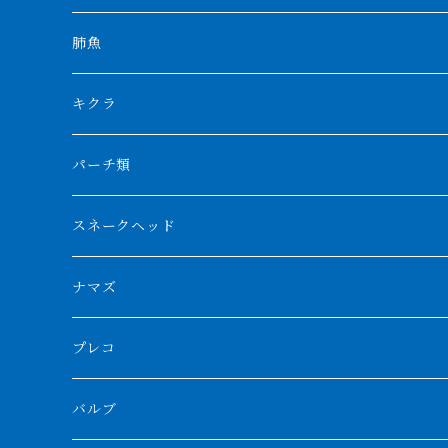
特殊アロワナ
ダトニオプラスワン
特殊ポリプ
シナガワダイヤ
肺魚
リアルバンド
プラチナ個体
厳選 過背金龍
フォーバータイガー
ハイブリッドポリプ
ダイヤモンドポルカ
ネオケラ
キクラ
フォークバンド
ショート個体
フルゴールデンクロスバック
BILLY-KENオリジナルブランド紅龍
メニーバータイガー
エンドリケリー
クロコダイル
その他肺魚
パーチ類
スマトラタイガー
ロングフィン
ブルーベースクロスバック
チョッパーレッド
ギニア
その他アジアアロワナ
ニューギニアダトニオ
ナイルビチャー
その他淡水エイ
スネークヘッド
スマトラ乱れバンド
ブルレッド
ナイジェリア
特殊個体
ナポレオンビチャー
シルバーアロワナ
ビキールビキール
チャンナバルカ
ナマズ
ボルネオタイガー
ホワイトボルタ
紅龍
バロ川
トゥルカナ湖
ブラックアロワナ
タンガニーカビチャー
大型スネークヘッド
プレコ
プラスワン
ブラックボルタ
過背金龍
ソバト川
オモ川
ノーザンバラムンディ
アンソルギー
中型スネークヘッド
バルブ