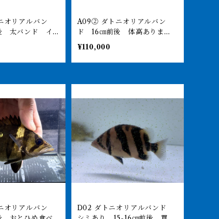
A09② ダトニオリアルバン
後 太バンド イ
ド 16㎝前後 体高ありま
ミなし 目の傷は
す シミなし
¥110,000
もの
D02 ダトニオリアルバンド
後 おとひめ食べ
シミあり 15-16㎝前後 買取