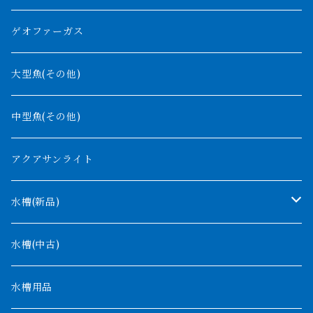
紅尾金龍
ラプラディ
ゲオファーガス
グリーンアロワナ
ギニア
コンギクス
大型魚(その他)
バンジャール
ナイジェリア
オルナティピンニス
中型魚(その他)
コンゴ
ウィークシー
アクアサンライト
タンガニーカ
モケレンベンベ
水槽(新品)
デルヘッジ
1200mm以下
水槽(中古)
ザイールグリーン
1500mm
水槽用品