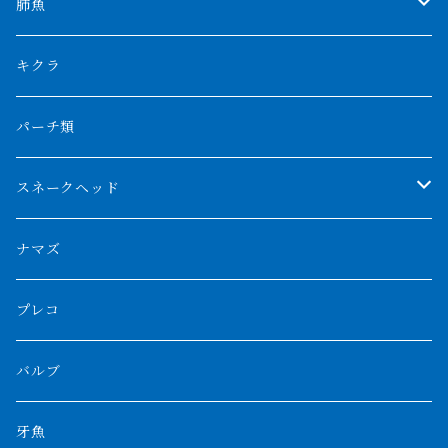
特殊アロワナ
ダトニオプラスワン
特殊ポリプ
シナガワダイヤ
肺魚
リアルバンド
プラチナ個体
厳選 過背金龍
フォーバータイガー
ハイブリッドポリプ
ダイヤモンドポルカ
ネオケラ
キクラ
フォークバンド
ショート個体
フルゴールデンクロスバック
BILLY-KENオリジナルブランド紅龍
メニーバータイガー
エンドリケリー
クロコダイル
その他肺魚
パーチ類
スマトラタイガー
ロングフィン
ブルーベースクロスバック
チョッパーレッド
ギニア
その他アジアアロワナ
ニューギニアダトニオ
ナイルビチャー
その他淡水エイ
スネークヘッド
スマトラ乱れバンド
ブルレッド
ナイジェリア
特殊個体
ナポレオンビチャー
シルバーアロワナ
ビキールビキール
チャンナバルカ
ナマズ
ボルネオタイガー
ホワイトボルタ
紅龍
バロ川
トゥルカナ湖
ブラックアロワナ
タンガニーカビチャー
大型スネークヘッド
プレコ
プラスワン
ブラックボルタ
過背金龍
ソバト川
オモ川
ノーザンバラムンディ
アンソルギー
中型スネークヘッド
バルブ
その他
高背金龍
チャド湖
その他アロワナ
コウロントン
小型スネークヘッド
牙魚