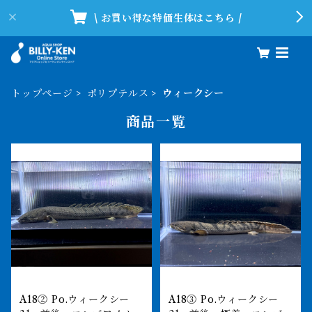
\ お買い得な特価生体はこちら /
トップページ
ポリプテルス
ウィークシー
商品一覧
A18② Po.ウィークシー
A18③ Po.ウィークシー