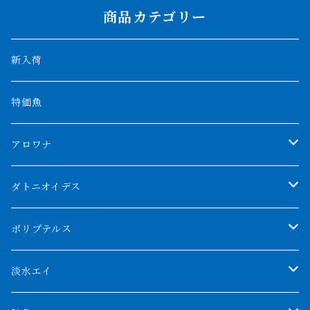
商品カテゴリー
新入荷
特価魚
アロワナ
クンパイ
ダトニオイデス
アブソリュートレッド
シャムタイガー
ポリプテルス
AGUS スーパーレッドF4
特殊ダトニオ
モンスターポリプ
淡水エイ