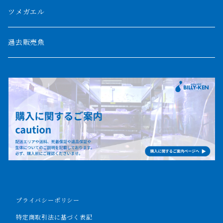
パルマス
1800mm
ツメガエル
ポーリー
セネガルス
2000mm以上
過去販売魚
ブティコフェリー
トゥルカナ湖
トゥジェルシー
ナイル川
ブリードポリプ
ナイジェリア
エンドリケリー
ビキールビキール
アンソルギー
プライバシーポリシー
ラプラディ
特定商取引法に基づく表記