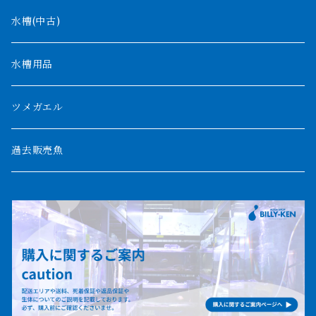
デルヘッジ
1200mm以下
水槽(中古)
ザイールグリーン
1500mm
水槽用品
パルマス
1800mm
ツメガエル
ポーリー
セネガルス
2000mm以上
過去販売魚
ブティコフェリー
トゥルカナ湖
トゥジェルシー
ナイル川
ブリードポリプ
ナイジェリア
エンドリケリー