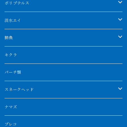
アブソリュートレッド
シャムタイガー
ポリプテルス
AGUS スーパーレッドF4
特殊ダトニオ
モンスターポリプ
淡水エイ
特殊アロワナ
ダトニオプラスワン
特殊ポリプ
シナガワダイヤ
肺魚
リアルバンド
プラチナ個体
厳選 過背金龍
フォーバータイガー
ハイブリッドポリプ
ダイヤモンドポルカ
ネオケラ
キクラ
フォークバンド
ショート個体
フルゴールデンクロスバック
BILLY-KENオリジナルブランド紅龍
メニーバータイガー
エンドリケリー
クロコダイル
その他肺魚
パーチ類
スマトラタイガー
ロングフィン
ブルーベースクロスバック
チョッパーレッド
ギニア
その他アジアアロワナ
ニューギニアダトニオ
ナイルビチャー
その他淡水エイ
スネークヘッド
スマトラ乱れバンド
ブルレッド
ナイジェリア
特殊個体
ナポレオンビチャー
シルバーアロワナ
ビキールビキール
チャンナバルカ
ナマズ
ボルネオタイガー
ホワイトボルタ
紅龍
バロ川
トゥルカナ湖
ブラックアロワナ
タンガニーカビチャー
大型スネークヘッド
プレコ