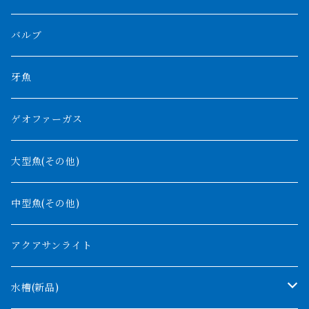
プラスワン
ブラックボルタ
過背金龍
ソバト川
オモ川
ノーザンバラムンディ
アンソルギー
中型スネークヘッド
バルブ
その他
高背金龍
チャド湖
その他アロワナ
コウロントン
小型スネークヘッド
牙魚
紅尾金龍
ラプラディ
ゲオファーガス
グリーンアロワナ
ギニア
コンギクス
大型魚(その他)
バンジャール
ナイジェリア
オルナティピンニス
中型魚(その他)
コンゴ
ウィークシー
アクアサンライト
タンガニーカ
モケレンベンベ
水槽(新品)