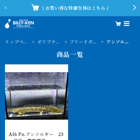
\ お買い得な特価生体はこちら /
トップペー
ポリプテル
ブリードポリ
アンソルギ
ジ
ス
プ
ー
商品一覧
A16 Po.アンソルギー 25