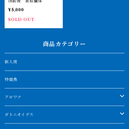
㎝前後 買取個体
¥5,000
SOLD OUT
商品カテゴリー
新入荷
特価魚
アロワナ
クンパイ
ダトニオイデス