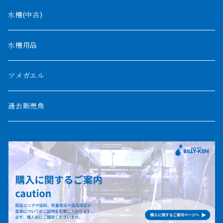
デルヘッジ
1200mm以下
水槽(中古)
ザイールグリーン
1500mm
水槽用品
パルマス
1800mm
ツメガエル
ポーリー
セネガルス
2000mm以上
過去販売魚
ブティコフェリー
トゥルカナ湖
トゥジェルシー
ナイル川
ブリードポリプ
ナイジェリア
エンドリケリー