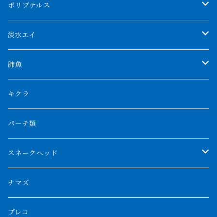
アブソリュートレッド
シャムタイガー
ポリプテルス
AGUS スーパーレッドF4
特殊ダトニオ
モンスターポリプ
淡水エイ
特殊アロワナ
ダトニオプラスワン
特殊ポリプ
シナガワダイヤ
肺魚
リアルバンド
プラチナ個体
厳選 過背金龍
フォーバータイガー
ハイブリッドポリプ
ダイヤモンドポルカ
ネオケラ
キクラ
フォークバンド
ショート個体
フルゴールデンクロスバック
BILLY-KENオリジナルブランド紅龍
メニーバータイガー
エンドリケリー
クロコダイル
その他肺魚
パーチ類
スマトラタイガー
ロングフィン
ブルーベースクロスバック
チョッパーレッド
ギニア
その他アジアアロワナ
ニューギニアダトニオ
ナイルビチャー
その他淡水エイ
スネークヘッド
スマトラ乱れバンド
ブルレッド
ナイジェリア
特殊個体
ナポレオンビチャー
シルバーアロワナ
ビキールビキール
チャンナバルカ
ナマズ
ボルネオタイガー
ホワイトボルタ
紅龍
バロ川
トゥルカナ湖
ブラックアロワナ
タンガニーカビチャー
大型スネークヘッド
プレコ