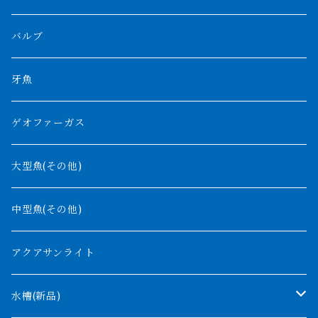
プラスワン
ブラックボルタ
過背金龍
ソバト川
オモ川
ノーザンバラムンディ
アンソルギー
中型スネークヘッド
バルブ
その他
高背金龍
チャド湖
その他アロワナ
コウロントン
小型スネークヘッド
牙魚
紅尾金龍
ラプラディ
ゲオファーガス
グリーンアロワナ
ギニア
コンギクス
大型魚(その他)
バンジャール
ナイジェリア
オルナティピンニス
中型魚(その他)
コンゴ
ウィークシー
アクアサンライト
タンガニーカ
モケレンベンベ
水槽(新品)