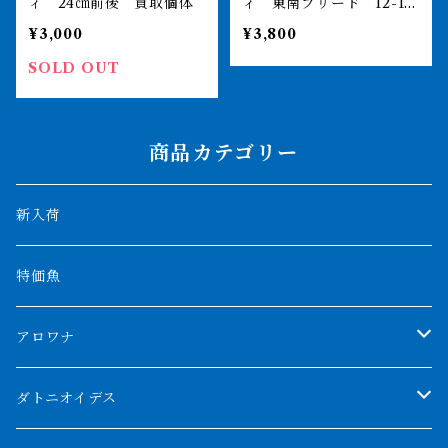
ィ 24㎝前後 買取個体
ィ 東南ブリード 12-15
㎝前後 写真は同ロット
¥3,000
¥3,800
SOLD OUT
商品カテゴリー
新入荷
特価魚
アロワナ
クンパイ
ダトニオイデス