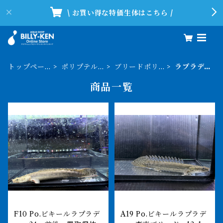
\ お買い得な特価生体はこちら /
トップペー
ポリプテル
ブリードポリ
ラプラデ
ジ
ス
プ
ィ
商品一覧
F10 Po.ビキールラプラデ
A19 Po.ビキールラプラデ