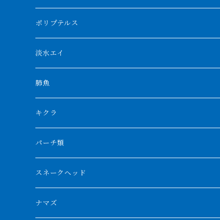
アブソリュートレッド
シャムタイガー
ポリプテルス
AGUS スーパーレッドF4
特殊ダトニオ
モンスターポリプ
淡水エイ
特殊アロワナ
ダトニオプラスワン
特殊ポリプ
シナガワダイヤ
肺魚
リアルバンド
プラチナ個体
厳選 過背金龍
フォーバータイガー
ハイブリッドポリプ
ダイヤモンドポルカ
ネオケラ
キクラ
フォークバンド
ショート個体
フルゴールデンクロスバック
BILLY-KENオリジナルブランド紅龍
メニーバータイガー
エンドリケリー
クロコダイル
その他肺魚
パーチ類
スマトラタイガー
ロングフィン
ブルーベースクロスバック
チョッパーレッド
ギニア
その他アジアアロワナ
ニューギニアダトニオ
ナイルビチャー
その他淡水エイ
スネークヘッド
スマトラ乱れバンド
ブルレッド
ナイジェリア
特殊個体
ナポレオンビチャー
シルバーアロワナ
ビキールビキール
チャンナバルカ
ナマズ