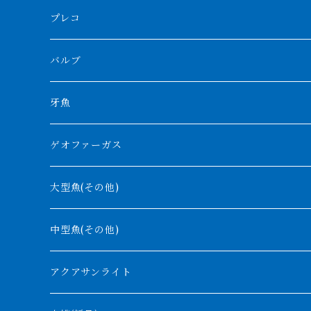
ボルネオタイガー
ホワイトボルタ
紅龍
バロ川
トゥルカナ湖
ブラックアロワナ
タンガニーカビチャー
大型スネークヘッド
プレコ
プラスワン
ブラックボルタ
過背金龍
ソバト川
オモ川
ノーザンバラムンディ
アンソルギー
中型スネークヘッド
バルブ
その他
高背金龍
チャド湖
その他アロワナ
コウロントン
小型スネークヘッド
牙魚
紅尾金龍
ラプラディ
ゲオファーガス
グリーンアロワナ
ギニア
コンギクス
大型魚(その他)
バンジャール
ナイジェリア
オルナティピンニス
中型魚(その他)
コンゴ
ウィークシー
アクアサンライト
タンガニーカ