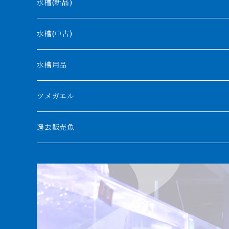
モケレンベンベ
水槽(新品)
デルヘッジ
1200mm以下
水槽(中古)
ザイールグリーン
1500mm
水槽用品
パルマス
1800mm
ツメガエル
ポーリー
セネガルス
2000mm以上
過去販売魚
ブティコフェリー
トゥルカナ湖
トゥジェルシー
ナイル川
ブリードポリプ
ナイジェリア
エンドリケリー