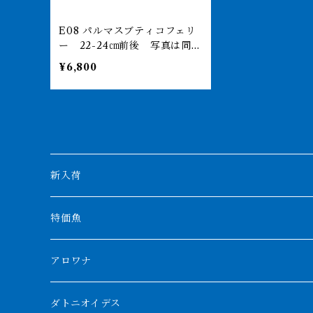
E08 パルマスブティコフェリ
ー 22-24㎝前後 写真は同ロ
ット ギニアワイルド
¥6,800
新入荷
特価魚
アロワナ
クンパイ
ダトニオイデス