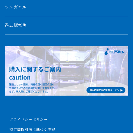
パルマス
1800mm
ツメガエル
ポーリー
セネガルス
2000mm以上
過去販売魚
ブティコフェリー
トゥルカナ湖
トゥジェルシー
ナイル川
ブリードポリプ
ナイジェリア
エンドリケリー
ビキールビキール
アンソルギー
プライバシーポリシー
ラプラディ
特定商取引法に基づく表記