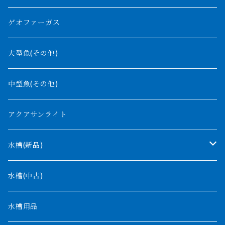
紅尾金龍
ラプラディ
ゲオファーガス
グリーンアロワナ
ギニア
コンギクス
大型魚(その他)
バンジャール
ナイジェリア
オルナティピンニス
中型魚(その他)
コンゴ
ウィークシー
アクアサンライト
タンガニーカ
モケレンベンベ
水槽(新品)
デルヘッジ
1200mm以下
水槽(中古)
ザイールグリーン
1500mm
水槽用品