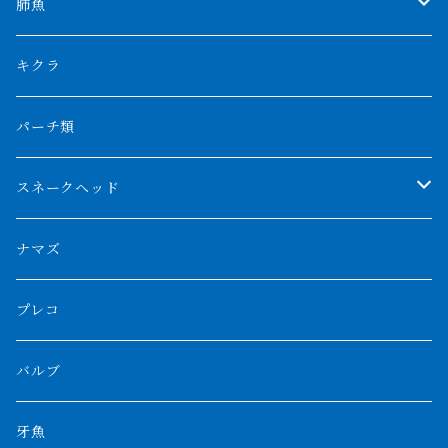
特殊アロワナ
ダトニオプラスワン
特殊ポリプ
シナガワダイヤ
肺魚
リアルバンド
プラチナ個体
厳選 過背金龍
フォーバータイガー
ハイブリッドポリプ
ダイヤモンドポルカ
ネオケラ
キクラ
フォークバンド
ショート個体
フルゴールデンクロスバック
BILLY-KENオリジナルブランド紅龍
メニーバータイガー
エンドリケリー
クロコダイル
その他肺魚
パーチ類
スマトラタイガー
ロングフィン
ブルーベースクロスバック
チョッパーレッド
ギニア
その他アジアアロワナ
ニューギニアダトニオ
ナイルビチャー
その他淡水エイ
スネークヘッド
スマトラ乱れバンド
ブルレッド
ナイジェリア
特殊個体
ナポレオンビチャー
シルバーアロワナ
ビキールビキール
チャンナバルカ
ナマズ
ボルネオタイガー
ホワイトボルタ
紅龍
バロ川
トゥルカナ湖
ブラックアロワナ
タンガニーカビチャー
大型スネークヘッド
プレコ
プラスワン
ブラックボルタ
過背金龍
ソバト川
オモ川
ノーザンバラムンディ
アンソルギー
中型スネークヘッド
バルブ
その他
高背金龍
チャド湖
その他アロワナ
コウロントン
小型スネークヘッド
牙魚