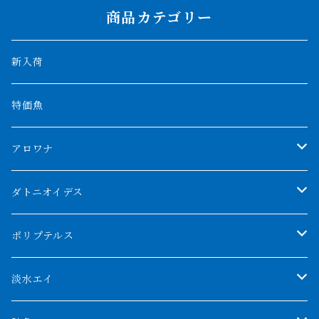
商品カテゴリー
新入荷
特価魚
アロワナ
クンパイ
ダトニオイデス
アブソリュートレッド
シャムタイガー
ポリプテルス
AGUS スーパーレッドF4
特殊ダトニオ
モンスターポリプ
淡水エイ