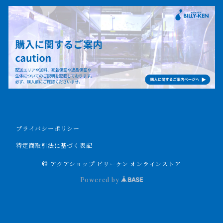
トゥジェルシー
ナイル川
ブリードポリプ
ナイジェリア
エンドリケリー
ビキールビキール
アンソルギー
プライバシーポリシー
ラプラディ
特定商取引法に基づく表記
© アクアショップ ビリーケン オンラインストア
セネガルス
Powered by
デルヘッジ