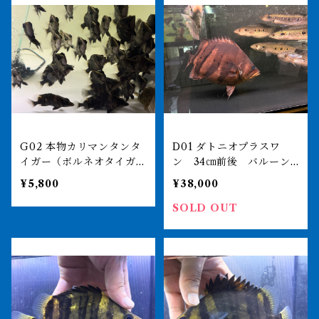
G02 本物カリマンタンタ
D01 ダトニオプラスワ
イガー（ボルネオタイガ
ン 34㎝前後 バルーン
ー） 8-11㎝前後 ダトニ
体型 買取個体
¥5,800
¥38,000
オプラスワン インドネシ
ア便
SOLD OUT