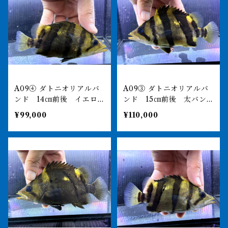
A09④ ダトニオリアルバ
A09③ ダトニオリアルバ
ンド 14㎝前後 イエロ
ンド 15㎝前後 太バン
ー シミなし
ド イエロー シミなし
¥99,000
¥110,000
目の傷は掬った際のもの