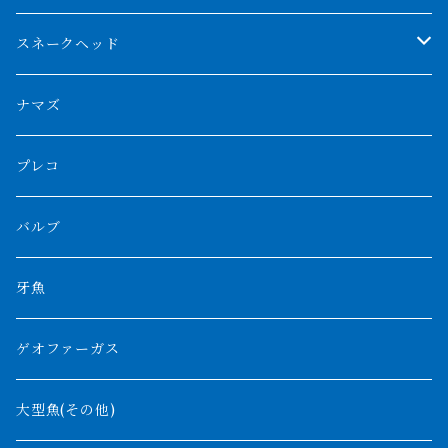
スマトラタイガー
ロングフィン
ブルーベースクロスバック
チョッパーレッド
ギニア
その他アジアアロワナ
ニューギニアダトニオ
ナイルビチャー
その他淡水エイ
スネークヘッド
スマトラ乱れバンド
ブルレッド
ナイジェリア
特殊個体
ナポレオンビチャー
シルバーアロワナ
ビキールビキール
チャンナバルカ
ナマズ
ボルネオタイガー
ホワイトボルタ
紅龍
バロ川
トゥルカナ湖
ブラックアロワナ
タンガニーカビチャー
大型スネークヘッド
プレコ
プラスワン
ブラックボルタ
過背金龍
ソバト川
オモ川
ノーザンバラムンディ
アンソルギー
中型スネークヘッド
バルブ
その他
高背金龍
チャド湖
その他アロワナ
コウロントン
小型スネークヘッド
牙魚
紅尾金龍
ラプラディ
ゲオファーガス
グリーンアロワナ
ギニア
コンギクス
大型魚(その他)
バンジャール