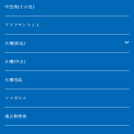
ナイジェリア
オルナティピンニス
中型魚(その他)
コンゴ
ウィークシー
アクアサンライト
タンガニーカ
モケレンベンベ
水槽(新品)
デルヘッジ
1200mm以下
水槽(中古)
ザイールグリーン
1500mm
水槽用品
パルマス
1800mm
ツメガエル
ポーリー
セネガルス
2000mm以上
過去販売魚
ブティコフェリー
トゥルカナ湖