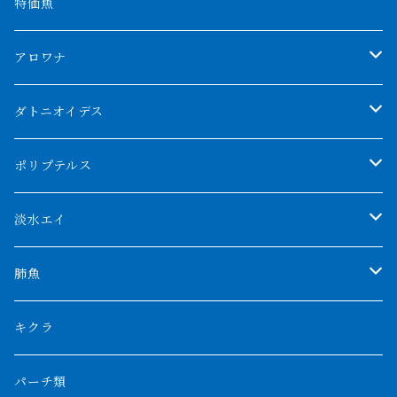
特価魚
アロワナ
クンパイ
ダトニオイデス
アブソリュートレッド
シャムタイガー
ポリプテルス
AGUS スーパーレッドF4
特殊ダトニオ
モンスターポリプ
淡水エイ
特殊アロワナ
ダトニオプラスワン
特殊ポリプ
シナガワダイヤ
肺魚
リアルバンド
プラチナ個体
厳選 過背金龍
フォーバータイガー
ハイブリッドポリプ
ダイヤモンドポルカ
ネオケラ
キクラ
フォークバンド
ショート個体
フルゴールデンクロスバック
BILLY-KENオリジナルブランド紅龍
メニーバータイガー
エンドリケリー
クロコダイル
その他肺魚
パーチ類