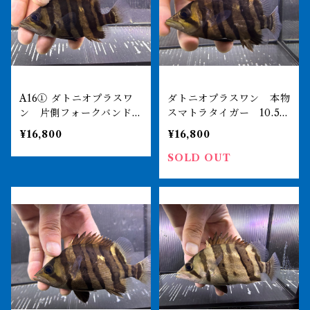
A16① ダトニオプラスワ
ダトニオプラスワン 本物
ン 片側フォークバンド
スマトラタイガー 10.5㎝
11㎝前後 おとひめ食べま
前後おとひめ食べます
¥16,800
¥16,800
す
SOLD OUT