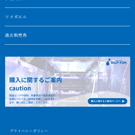
パルマス
1800mm
ツメガエル
ポーリー
セネガルス
2000mm以上
過去販売魚
ブティコフェリー
トゥルカナ湖
トゥジェルシー
ナイル川
ブリードポリプ
ナイジェリア
エンドリケリー
ビキールビキール
アンソルギー
プライバシーポリシー