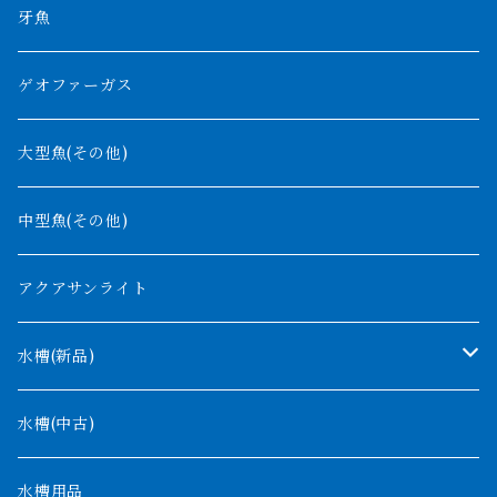
チャド湖
その他アロワナ
コウロントン
小型スネークヘッド
牙魚
紅尾金龍
ラプラディ
ゲオファーガス
グリーンアロワナ
ギニア
コンギクス
大型魚(その他)
バンジャール
ナイジェリア
オルナティピンニス
中型魚(その他)
コンゴ
ウィークシー
アクアサンライト
タンガニーカ
モケレンベンベ
水槽(新品)
デルヘッジ
1200mm以下
水槽(中古)
ザイールグリーン
1500mm
水槽用品