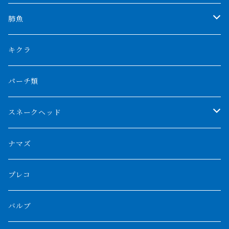
特殊アロワナ
ダトニオプラスワン
特殊ポリプ
シナガワダイヤ
肺魚
リアルバンド
プラチナ個体
厳選 過背金龍
フォーバータイガー
ハイブリッドポリプ
ダイヤモンドポルカ
ネオケラ
キクラ
フォークバンド
ショート個体
フルゴールデンクロスバック
BILLY-KENオリジナルブランド紅龍
メニーバータイガー
エンドリケリー
クロコダイル
その他肺魚
パーチ類
スマトラタイガー
ロングフィン
ブルーベースクロスバック
チョッパーレッド
ギニア
その他アジアアロワナ
ニューギニアダトニオ
ナイルビチャー
その他淡水エイ
スネークヘッド
スマトラ乱れバンド
ブルレッド
ナイジェリア
特殊個体
ナポレオンビチャー
シルバーアロワナ
ビキールビキール
チャンナバルカ
ナマズ
ボルネオタイガー
ホワイトボルタ
紅龍
バロ川
トゥルカナ湖
ブラックアロワナ
タンガニーカビチャー
大型スネークヘッド
プレコ
プラスワン
ブラックボルタ
過背金龍
ソバト川
オモ川
ノーザンバラムンディ
アンソルギー
中型スネークヘッド
バルブ
その他
高背金龍