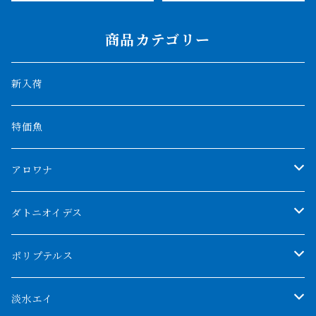
商品カテゴリー
新入荷
特価魚
アロワナ
クンパイ
ダトニオイデス
アブソリュートレッド
シャムタイガー
ポリプテルス
AGUS スーパーレッドF4
特殊ダトニオ
モンスターポリプ
淡水エイ