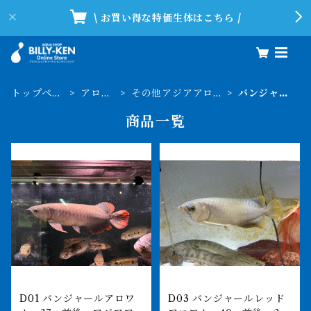
\ お買い得な特価生体はこちら /
トップペー
アロワ
その他アジアアロワ
バンジャー
ジ
ナ
ナ
ル
商品一覧
D01 バンジャールアロワ
D03 バンジャールレッド