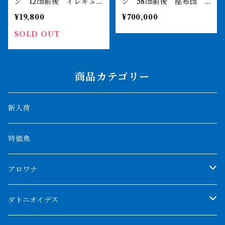
ン 12㎝前後 イレギュ
ン 58㎝前後 座布団
ラーバンド カッコいい
引取or納品
¥19,800
¥700,000
SOLD OUT
商品カテゴリー
新入荷
特価魚
アロワナ
クンパイ
ダトニオイデス