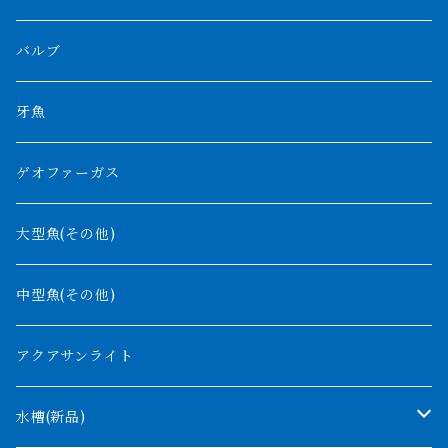
プラスワン
ブラックボルタ
過背金龍
ソバト川
オモ川
ノーザンバラムンディ
アンソルギー
中型スネークヘッド
バルブ
その他
高背金龍
チャド湖
その他アロワナ
コウロントン
小型スネークヘッド
牙魚
紅尾金龍
ラプラディ
ゲオファーガス
グリーンアロワナ
ギニア
コンギクス
大型魚(その他)
バンジャール
ナイジェリア
オルナティピンニス
中型魚(その他)
コンゴ
ウィークシー
アクアサンライト
タンガニーカ
モケレンベンベ
水槽(新品)