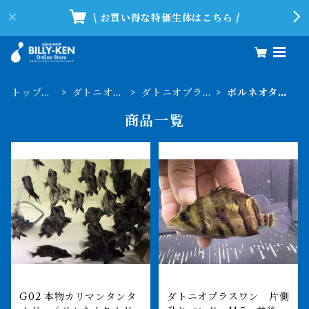
\ お買い得な特価生体はこちら /
トップペ
ダトニオイ
ダトニオプラス
ボルネオタイ
ージ
デス
ワン
ガー
商品一覧
G02 本物カリマンタンタ
ダトニオプラスワン 片側