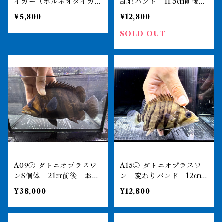
イガー（ボルネオタイガ
乱れバンド 11.5㎝前後
ー） 8-11㎝前後 ダトニ
おとひめ食べます
¥5,800
¥12,800
オプラスワン インドネシ
ア便
SOLD OUT
A09⑦ ダトニオプラスワ
A15① ダトニオプラスワ
ンS個体 21㎝前後 おと
ン 変わりバンド 12㎝
ひめ食べます
前後
¥38,000
¥12,800