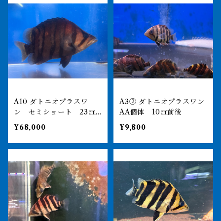
A10 ダトニオプラスワ
A3② ダトニオプラスワン
ン セミショート 23㎝
AA個体 10㎝前後
前後 漁師ワイルド
¥68,000
¥9,800