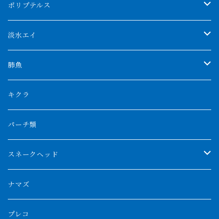
アブソリュートレッド
シャムタイガー
ポリプテルス
AGUS スーパーレッドF4
特殊ダトニオ
モンスターポリプ
淡水エイ
特殊アロワナ
ダトニオプラスワン
特殊ポリプ
シナガワダイヤ
肺魚
リアルバンド
プラチナ個体
厳選 過背金龍
フォーバータイガー
ハイブリッドポリプ
ダイヤモンドポルカ
ネオケラ
キクラ
フォークバンド
ショート個体
フルゴールデンクロスバック
BILLY-KENオリジナルブランド紅龍
メニーバータイガー
エンドリケリー
クロコダイル
その他肺魚
パーチ類
スマトラタイガー
ロングフィン
ブルーベースクロスバック
チョッパーレッド
ギニア
その他アジアアロワナ
ニューギニアダトニオ
ナイルビチャー
その他淡水エイ
スネークヘッド
スマトラ乱れバンド
ブルレッド
ナイジェリア
特殊個体
ナポレオンビチャー
シルバーアロワナ
ビキールビキール
チャンナバルカ
ナマズ
ボルネオタイガー
ホワイトボルタ
紅龍
バロ川
トゥルカナ湖
ブラックアロワナ
タンガニーカビチャー
大型スネークヘッド
プレコ