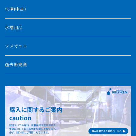
デルヘッジ
1200mm以下
水槽(中古)
ザイールグリーン
1500mm
水槽用品
パルマス
1800mm
ツメガエル
ポーリー
セネガルス
2000mm以上
過去販売魚
ブティコフェリー
トゥルカナ湖
トゥジェルシー
ナイル川
ブリードポリプ
ナイジェリア
エンドリケリー