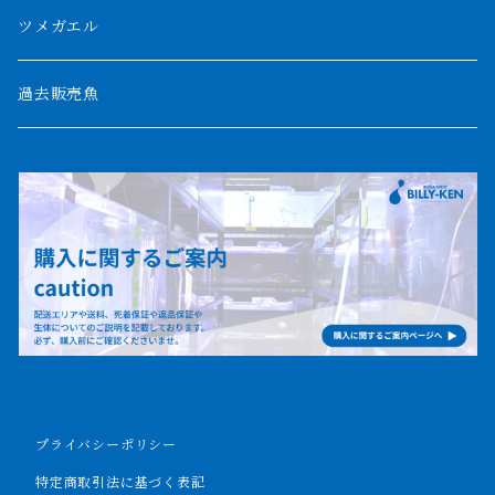
パルマス
1800mm
ツメガエル
ポーリー
セネガルス
2000mm以上
過去販売魚
ブティコフェリー
トゥルカナ湖
トゥジェルシー
ナイル川
ブリードポリプ
ナイジェリア
エンドリケリー
ビキールビキール
アンソルギー
プライバシーポリシー
ラプラディ
特定商取引法に基づく表記