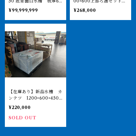
50 底背面白水槽 板厚6
00×600上部ろ過セット
㎜
店頭引取or納品
¥99,999,999
¥268,000
【在庫あり】新品水槽 カ
ンテツ 1200×600×450
帯無し底面黒上部濾過セッ
¥220,000
ト
SOLD OUT