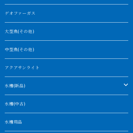
紅尾金龍
ラプラディ
ゲオファーガス
グリーンアロワナ
ギニア
コンギクス
大型魚(その他)
バンジャール
ナイジェリア
オルナティピンニス
中型魚(その他)
コンゴ
ウィークシー
アクアサンライト
タンガニーカ
モケレンベンベ
水槽(新品)
デルヘッジ
1200mm以下
水槽(中古)
ザイールグリーン
1500mm
水槽用品