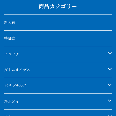
商品カテゴリー
新入荷
特価魚
アロワナ
クンパイ
ダトニオイデス
アブソリュートレッド
シャムタイガー
ポリプテルス
AGUS スーパーレッドF4
特殊ダトニオ
モンスターポリプ
淡水エイ