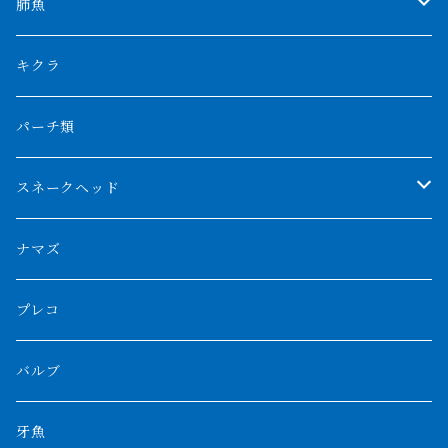
特殊アロワナ
ダトニオプラスワン
特殊ポリプ
シナガワダイヤ
肺魚
リアルバンド
プラチナ個体
厳選 過背金龍
フォーバータイガー
ハイブリッドポリプ
ダイヤモンドポルカ
ネオケラ
キクラ
フォークバンド
ショート個体
フルゴールデンクロスバック
BILLY-KENオリジナルブランド紅龍
メニーバータイガー
エンドリケリー
クロコダイル
その他肺魚
パーチ類
スマトラタイガー
ロングフィン
ブルーベースクロスバック
チョッパーレッド
ギニア
その他アジアアロワナ
ニューギニアダトニオ
ナイルビチャー
その他淡水エイ
スネークヘッド
スマトラ乱れバンド
ブルレッド
ナイジェリア
特殊個体
ナポレオンビチャー
シルバーアロワナ
ビキールビキール
チャンナバルカ
ナマズ
ボルネオタイガー
ホワイトボルタ
紅龍
バロ川
トゥルカナ湖
ブラックアロワナ
タンガニーカビチャー
大型スネークヘッド
プレコ
プラスワン
ブラックボルタ
過背金龍
ソバト川
オモ川
ノーザンバラムンディ
アンソルギー
中型スネークヘッド
バルブ
その他
高背金龍
チャド湖
その他アロワナ
コウロントン
小型スネークヘッド
牙魚