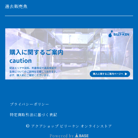
ポーリー
セネガルス
2000mm以上
過去販売魚
ブティコフェリー
トゥルカナ湖
トゥジェルシー
ナイル川
ブリードポリプ
ナイジェリア
エンドリケリー
ビキールビキール
アンソルギー
プライバシーポリシー
ラプラディ
特定商取引法に基づく表記
© アクアショップ ビリーケン オンラインストア
セネガルス
Powered by