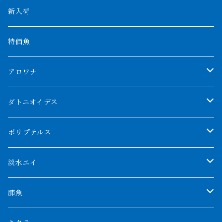
新入荷
特価魚
アロワナ
クンパイ
ダトニオイデス
アブソリュートレッド
シャムタイガー
ポリプテルス
AGUS スーパーレッドF4
特殊ダトニオ
モンスターポリプ
淡水エイ
特殊アロワナ
ダトニオプラスワン
特殊ポリプ
シナガワダイヤ
肺魚
リアルバンド
プラチナ個体