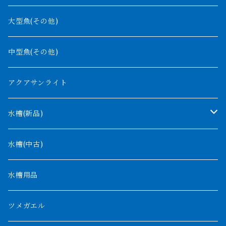
グリーンアロワナ
ギニア
コンギクス
大型魚(その他)
バンジャール
ナイジェリア
オルナティピンニス
中型魚(その他)
コンゴ
ウィークシー
アクアサンライト
タンガニーカ
モケレンベンベ
水槽(新品)
デルヘッジ
1200mm以下
水槽(中古)
ザイールグリーン
1500mm
水槽用品
パルマス
1800mm
ツメガエル