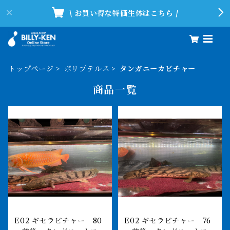
\ お買い得な特価生体はこちら /
トップページ
ポリプテルス
タンガニーカビチャー
商品一覧
E02 ギセラビチャー 80
E02 ギセラビチャー 76