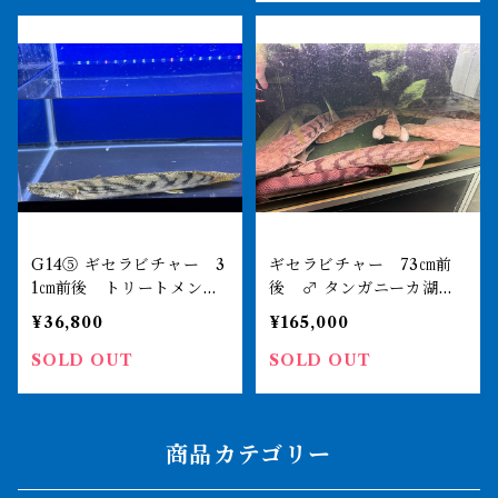
G14⑤ ギセラビチャー 3
ギセラビチャー 73㎝前
1㎝前後 トリートメント
後 ♂ タンガニーカ湖
済み
キランド 薬浴完了済み
¥36,800
¥165,000
SOLD OUT
SOLD OUT
商品カテゴリー