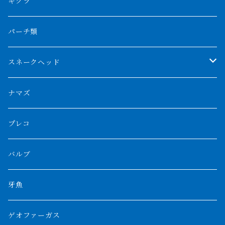
厳選 過背金龍
フォーバータイガー
ハイブリッドポリプ
ダイヤモンドポルカ
ネオケラ
キクラ
フォークバンド
ショート個体
フルゴールデンクロスバック
BILLY-KENオリジナルブランド紅龍
メニーバータイガー
エンドリケリー
クロコダイル
その他肺魚
パーチ類
スマトラタイガー
ロングフィン
ブルーベースクロスバック
チョッパーレッド
ギニア
その他アジアアロワナ
ニューギニアダトニオ
ナイルビチャー
その他淡水エイ
スネークヘッド
スマトラ乱れバンド
ブルレッド
ナイジェリア
特殊個体
ナポレオンビチャー
シルバーアロワナ
ビキールビキール
チャンナバルカ
ナマズ
ボルネオタイガー
ホワイトボルタ
紅龍
バロ川
トゥルカナ湖
ブラックアロワナ
タンガニーカビチャー
大型スネークヘッド
プレコ
プラスワン
ブラックボルタ
過背金龍
ソバト川
オモ川
ノーザンバラムンディ
アンソルギー
中型スネークヘッド
バルブ
その他
高背金龍
チャド湖
その他アロワナ
コウロントン
小型スネークヘッド
牙魚
紅尾金龍
ラプラディ
ゲオファーガス