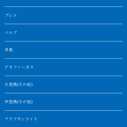
ボルネオタイガー
ホワイトボルタ
紅龍
バロ川
トゥルカナ湖
ブラックアロワナ
タンガニーカビチャー
大型スネークヘッド
プレコ
プラスワン
ブラックボルタ
過背金龍
ソバト川
オモ川
ノーザンバラムンディ
アンソルギー
中型スネークヘッド
バルブ
その他
高背金龍
チャド湖
その他アロワナ
コウロントン
小型スネークヘッド
牙魚
紅尾金龍
ラプラディ
ゲオファーガス
グリーンアロワナ
ギニア
コンギクス
大型魚(その他)
バンジャール
ナイジェリア
オルナティピンニス
中型魚(その他)
コンゴ
ウィークシー
アクアサンライト