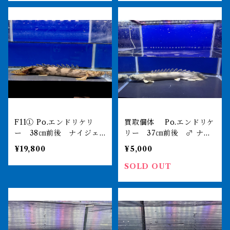
F11① Po.エンドリケリ
買取個体 Po.エンドリケ
ー 38㎝前後 ナイジェ
リー 37㎝前後 ♂ ナイ
リア 薬浴完了済
ジェリアワイルド 過去当
¥19,800
¥5,000
店販売個体
SOLD OUT