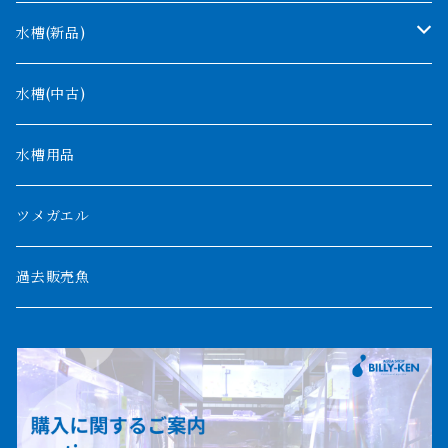
タンガニーカ
モケレンベンベ
水槽(新品)
デルヘッジ
1200mm以下
水槽(中古)
ザイールグリーン
1500mm
水槽用品
パルマス
1800mm
ツメガエル
ポーリー
セネガルス
2000mm以上
過去販売魚
ブティコフェリー
トゥルカナ湖
トゥジェルシー
ナイル川
ブリードポリプ
ナイジェリア