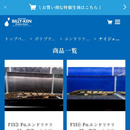
\ お買い得な特価生体はこちら /
トップペー
ポリプテル
エンドリケリ
ナイジェリ
ジ
ス
ー
ア
商品一覧
F11⑤ Po.エンドリケリ
F11④ Po.エンドリケリ