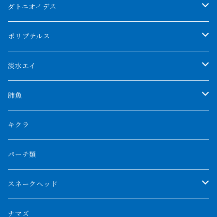
クンパイ
ダトニオイデス
アブソリュートレッド
シャムタイガー
ポリプテルス
AGUS スーパーレッドF4
特殊ダトニオ
モンスターポリプ
淡水エイ
特殊アロワナ
ダトニオプラスワン
特殊ポリプ
シナガワダイヤ
肺魚
リアルバンド
プラチナ個体
厳選 過背金龍
フォーバータイガー
ハイブリッドポリプ
ダイヤモンドポルカ
ネオケラ
キクラ
フォークバンド
ショート個体
フルゴールデンクロスバック
BILLY-KENオリジナルブランド紅龍
メニーバータイガー
エンドリケリー
クロコダイル
その他肺魚
パーチ類
スマトラタイガー
ロングフィン
ブルーベースクロスバック
チョッパーレッド
ギニア
その他アジアアロワナ
ニューギニアダトニオ
ナイルビチャー
その他淡水エイ
スネークヘッド
スマトラ乱れバンド
ブルレッド
ナイジェリア
特殊個体
ナポレオンビチャー
シルバーアロワナ
ビキールビキール
チャンナバルカ
ナマズ