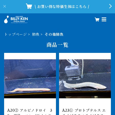
\ お買い得な特価生体はこちら /
トップページ
肺魚
その他肺魚
商品一覧
A20② アルビノドロイ 3
A23① プロトプテルス エ