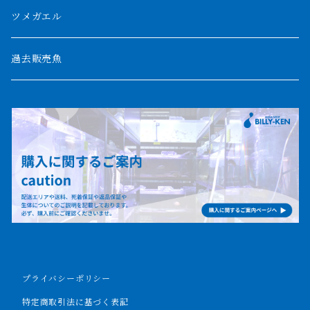
パルマス
1800mm
ツメガエル
ポーリー
セネガルス
2000mm以上
過去販売魚
ブティコフェリー
トゥルカナ湖
トゥジェルシー
ナイル川
ブリードポリプ
ナイジェリア
エンドリケリー
ビキールビキール
アンソルギー
プライバシーポリシー
ラプラディ
特定商取引法に基づく表記