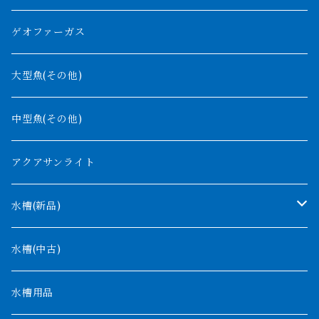
紅尾金龍
ラプラディ
ゲオファーガス
グリーンアロワナ
ギニア
コンギクス
大型魚(その他)
バンジャール
ナイジェリア
オルナティピンニス
中型魚(その他)
コンゴ
ウィークシー
アクアサンライト
タンガニーカ
モケレンベンベ
水槽(新品)
デルヘッジ
1200mm以下
水槽(中古)
ザイールグリーン
1500mm
水槽用品