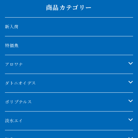
商品カテゴリー
新入荷
特価魚
アロワナ
クンパイ
ダトニオイデス
アブソリュートレッド
シャムタイガー
ポリプテルス
AGUS スーパーレッドF4
特殊ダトニオ
モンスターポリプ
淡水エイ