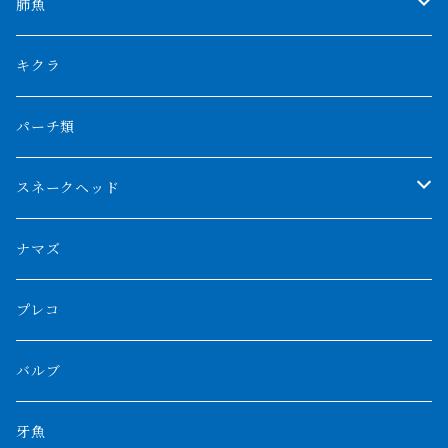
特殊アロワナ
ダトニオプラスワン
特殊ポリプ
シナガワダイヤ
肺魚
リアルバンド
プラチナ個体
厳選 過背金龍
フォーバータイガー
ハイブリッドポリプ
ダイヤモンドポルカ
ネオケラ
キクラ
フォークバンド
ショート個体
フルゴールデンクロスバック
BILLY-KENオリジナルブランド紅龍
メニーバータイガー
エンドリケリー
クロコダイル
その他肺魚
パーチ類
スマトラタイガー
ロングフィン
ブルーベースクロスバック
チョッパーレッド
ギニア
その他アジアアロワナ
ニューギニアダトニオ
ナイルビチャー
その他淡水エイ
スネークヘッド
スマトラ乱れバンド
ブルレッド
ナイジェリア
特殊個体
ナポレオンビチャー
シルバーアロワナ
ビキールビキール
チャンナバルカ
ナマズ
ボルネオタイガー
ホワイトボルタ
紅龍
バロ川
トゥルカナ湖
ブラックアロワナ
タンガニーカビチャー
大型スネークヘッド
プレコ
プラスワン
ブラックボルタ
過背金龍
ソバト川
オモ川
ノーザンバラムンディ
アンソルギー
中型スネークヘッド
バルブ
その他
高背金龍
チャド湖
その他アロワナ
コウロントン
小型スネークヘッド
牙魚