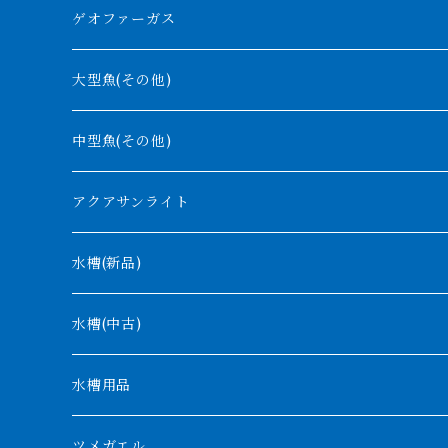
ラプラディ
ゲオファーガス
グリーンアロワナ
ギニア
コンギクス
大型魚(その他)
バンジャール
ナイジェリア
オルナティピンニス
中型魚(その他)
コンゴ
ウィークシー
アクアサンライト
タンガニーカ
モケレンベンベ
水槽(新品)
デルヘッジ
1200mm以下
水槽(中古)
ザイールグリーン
1500mm
水槽用品
パルマス
1800mm
ツメガエル