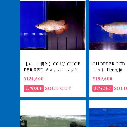
【セール個体】C03⑤ CHOP
CHOPPER RE
PER RED チョッパーレッド 1
レッド 11㎝前後 BILLY-KE
1㎝前後 BILLY-KENオリジ
Nオリジナル ア
¥124,600
¥159,600
ナル アジアアロワナ 紅龍シ
ナ 紅龍ショート 2
ョート 250-009774
75
SOLD OUT
SOLD
30%OFF
30%OFF