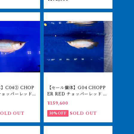
ト 260-0051
ワナ 紅龍ショート 260-00
5165
04③ CHOP
【セール個体】G04 CHOPP
 チョッパーレッド 1
ER RED チョッパーレッド 11
LLY-KENオリジ
㎝前後 BILLY-KENオリジナ
¥159,600
アロワナ 紅龍シ
ル アジアアロワナ 紅龍ショ
009778
ート 250-009777
SOLD OUT
SOLD OUT
30%OFF