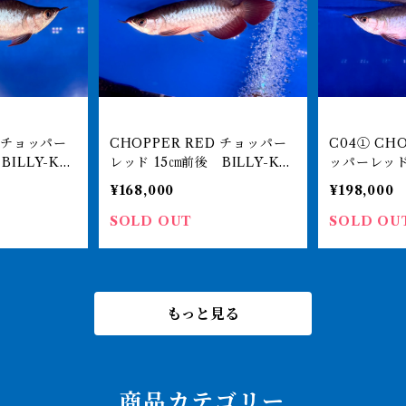
D チョッパー
CHOPPER RED チョッパー
C04① CHOPPER RED チョ
レッド 15㎝前後 BILLY-KE
ッパーレッド 14㎝前後 BI
ジアアロワ
Nオリジナル アジアアロワ
Y-KENオ
¥168,000
¥198,000
50-0071
ナ 紅龍ショート 250-0071
ワナ 紅龍シ
40
7141
SOLD OUT
SOLD OU
もっと見る
商品カテゴリー