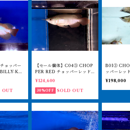
D チョッパー
【セール個体】C04⑤ CHOP
B01③ CHOPPER RED チョ
PER RED チョッパーレッド 1
ッパーレッド 23㎝前後 BI
ジアアロワ
0㎝前後 BILLY-KENオリジ
Y-KENオ
¥124,600
¥198,000
50-0097
ナル アジアアロワナ 紅龍シ
ワナ 紅龍シ
ョート 250-009773
7142
 OUT
SOLD OUT
30%OFF