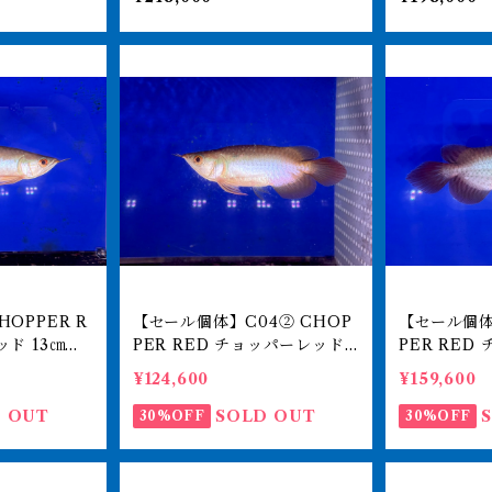
60-0051
ナ 紅龍ショート 260-0051
ナ 紅龍ショー
63
66
OPPER R
【セール個体】C04② CHOP
【セール個体】C
13㎝前
PER RED チョッパーレッド 1
PER RED
Nオリジナル
0㎝前後 BILLY-KENオリジ
1㎝前後 BI
¥124,600
¥159,600
紅龍ショー
ナル アジアアロワナ 紅龍シ
ナル アジア
ョート 250-009780
ョート 250-
 OUT
SOLD OUT
30%OFF
30%OFF