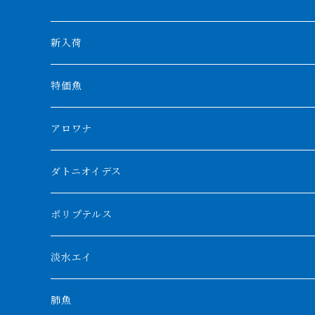
新入荷
特価魚
アロワナ
クンパイ
ダトニオイデス
アブソリュートレッド
シャムタイガー
ポリプテルス
AGUS スーパーレッドF4
特殊ダトニオ
モンスターポリプ
淡水エイ
特殊アロワナ
ダトニオプラスワン
特殊ポリプ
シナガワダイヤ
肺魚