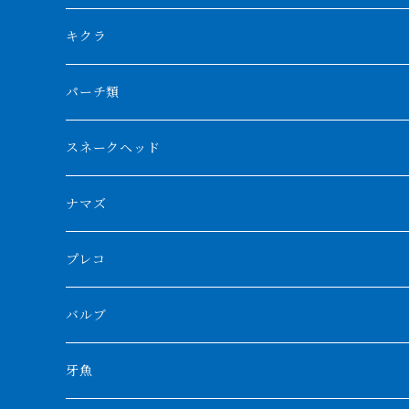
リアルバンド
プラチナ個体
厳選 過背金龍
フォーバータイガー
ハイブリッドポリプ
ダイヤモンドポルカ
ネオケラ
キクラ
フォークバンド
ショート個体
フルゴールデンクロスバック
BILLY-KENオリジナルブランド紅龍
メニーバータイガー
エンドリケリー
クロコダイル
その他肺魚
パーチ類
スマトラタイガー
ロングフィン
ブルーベースクロスバック
チョッパーレッド
ギニア
その他アジアアロワナ
ニューギニアダトニオ
ナイルビチャー
その他淡水エイ
スネークヘッド
スマトラ乱れバンド
ブルレッド
ナイジェリア
特殊個体
ナポレオンビチャー
シルバーアロワナ
ビキールビキール
チャンナバルカ
ナマズ
ボルネオタイガー
ホワイトボルタ
紅龍
バロ川
トゥルカナ湖
ブラックアロワナ
タンガニーカビチャー
大型スネークヘッド
プレコ
プラスワン
ブラックボルタ
過背金龍
ソバト川
オモ川
ノーザンバラムンディ
アンソルギー
中型スネークヘッド
バルブ
その他
高背金龍
チャド湖
その他アロワナ
コウロントン
小型スネークヘッド
牙魚
紅尾金龍