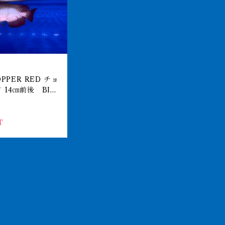
LL
リジナル アジアアロ
ョート 250-00
T