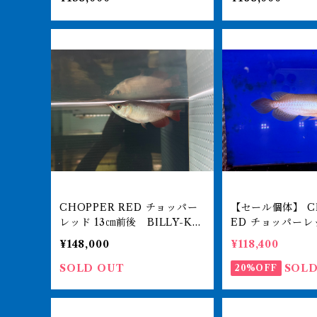
ナ 紅龍ショート 260-0051
ナ 紅龍ショート 2
61
62
CHOPPER RED チョッパー
【セール個体】 CH
レッド 13㎝前後 BILLY-KE
ED チョッパーレッド 
Nオリジナル アジアアロワ
後 BILLY-KE
¥148,000
¥118,400
ナ 紅龍ショート 260-0051
アジアアロワナ 
67
ト 250-009779
SOLD OUT
SOLD
20%OFF