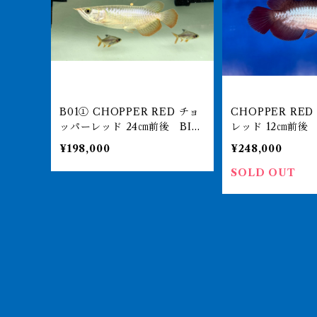
B01① CHOPPER RED チョ
CHOPPER RE
ッパーレッド 24㎝前後 BILL
レッド 12㎝前後 BILLY-KE
Y-KENオリジナル アジアアロ
Nオリジナル ア
¥198,000
¥248,000
ワナ 紅龍ショート 250-00
ナ 紅龍ショート 2
7144
39
SOLD OUT