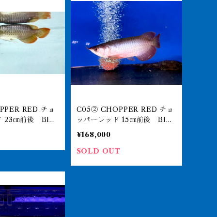
C05② CHOPPER RED チョ
LL
ッパーレッド 15㎝前後 BILL
リジナル アジアアロ
Y-KENオリジナル アジアアロ
¥168,000
ョート 250-00
ワナ 紅龍ショート 250-00
7143
SOLD OUT