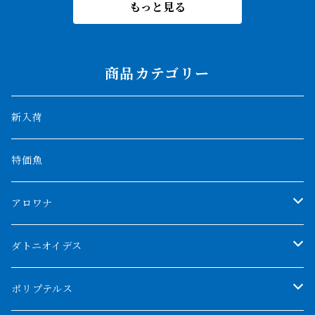
もっと見る
商品カテゴリー
新入荷
特価魚
アロワナ
クンパイ
ダトニオイデス
アブソリュートレッド
シャムタイガー
ポリプテルス