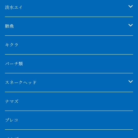
AGUS スーパーレッドF4
特殊ダトニオ
モンスターポリプ
淡水エイ
特殊アロワナ
ダトニオプラスワン
特殊ポリプ
シナガワダイヤ
肺魚
リアルバンド
プラチナ個体
厳選 過背金龍
フォーバータイガー
ハイブリッドポリプ
ダイヤモンドポルカ
ネオケラ
キクラ
フォークバンド
ショート個体
フルゴールデンクロスバック
BILLY-KENオリジナルブランド紅龍
メニーバータイガー
エンドリケリー
クロコダイル
その他肺魚
パーチ類
スマトラタイガー
ロングフィン
ブルーベースクロスバック
チョッパーレッド
ギニア
その他アジアアロワナ
ニューギニアダトニオ
ナイルビチャー
その他淡水エイ
スネークヘッド
スマトラ乱れバンド
ブルレッド
ナイジェリア
特殊個体
ナポレオンビチャー
シルバーアロワナ
ビキールビキール
チャンナバルカ
ナマズ
ボルネオタイガー
ホワイトボルタ
紅龍
バロ川
トゥルカナ湖
ブラックアロワナ
タンガニーカビチャー
大型スネークヘッド
プレコ
プラスワン
ブラックボルタ
過背金龍
ソバト川
オモ川