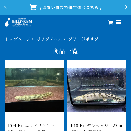
\ お買い得な特価生体はこちら /
トップページ
ポリプテルス
ブリードポリプ
商品一覧
F04 Po.エンドリケリー
F10 Po.デルヘッジ 27㎝