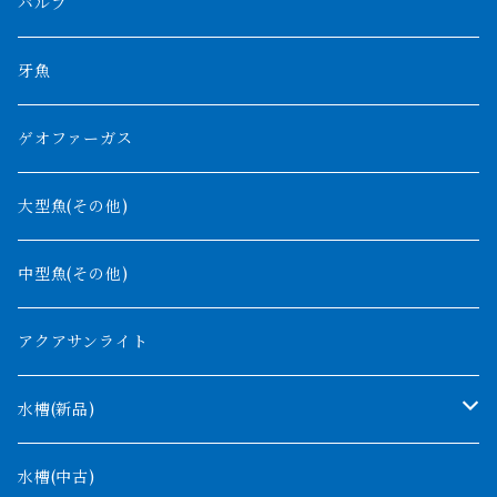
ノーザンバラムンディ
アンソルギー
中型スネークヘッド
バルブ
その他
高背金龍
チャド湖
その他アロワナ
コウロントン
小型スネークヘッド
牙魚
紅尾金龍
ラプラディ
ゲオファーガス
グリーンアロワナ
ギニア
コンギクス
大型魚(その他)
バンジャール
ナイジェリア
オルナティピンニス
中型魚(その他)
コンゴ
ウィークシー
アクアサンライト
タンガニーカ
モケレンベンベ
水槽(新品)
デルヘッジ
1200mm以下
水槽(中古)