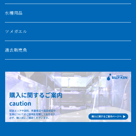
ザイールグリーン
1500mm
水槽用品
パルマス
1800mm
ツメガエル
ポーリー
セネガルス
2000mm以上
過去販売魚
ブティコフェリー
トゥルカナ湖
トゥジェルシー
ナイル川
ブリードポリプ
ナイジェリア
エンドリケリー
ビキールビキール