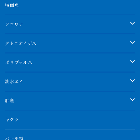
特価魚
アロワナ
クンパイ
ダトニオイデス
アブソリュートレッド
シャムタイガー
ポリプテルス
AGUS スーパーレッドF4
特殊ダトニオ
モンスターポリプ
淡水エイ
特殊アロワナ
ダトニオプラスワン
特殊ポリプ
シナガワダイヤ
肺魚
リアルバンド
プラチナ個体
厳選 過背金龍
フォーバータイガー
ハイブリッドポリプ
ダイヤモンドポルカ
ネオケラ
キクラ
フォークバンド
ショート個体
フルゴールデンクロスバック
BILLY-KENオリジナルブランド紅龍
メニーバータイガー
エンドリケリー
クロコダイル
その他肺魚
パーチ類