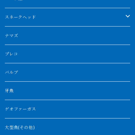
スマトラタイガー
ロングフィン
ブルーベースクロスバック
チョッパーレッド
ギニア
その他アジアアロワナ
ニューギニアダトニオ
ナイルビチャー
その他淡水エイ
スネークヘッド
スマトラ乱れバンド
ブルレッド
ナイジェリア
特殊個体
ナポレオンビチャー
シルバーアロワナ
ビキールビキール
チャンナバルカ
ナマズ
ボルネオタイガー
ホワイトボルタ
紅龍
バロ川
トゥルカナ湖
ブラックアロワナ
タンガニーカビチャー
大型スネークヘッド
プレコ
プラスワン
ブラックボルタ
過背金龍
ソバト川
オモ川
ノーザンバラムンディ
アンソルギー
中型スネークヘッド
バルブ
その他
高背金龍
チャド湖
その他アロワナ
コウロントン
小型スネークヘッド
牙魚
紅尾金龍
ラプラディ
ゲオファーガス
グリーンアロワナ
ギニア
コンギクス
大型魚(その他)