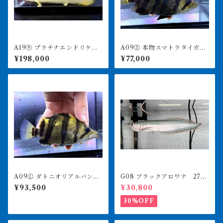
A19⑨ プラチナエンドリケリ
A09⑤ 本物スマトラタイガ
ー ワイルドヘッド 23㎝前
ー セミショート 17㎝前
¥198,000
¥77,000
後 4月29日輸入
後 イエロー
A09① ダトニオリアルバン
G08 ブラックアロワナ 27㎝
ド 15㎝前後 イエロー シ
前後 人工飼料食べます
¥93,500
¥30,800
ミなし
30%OFF