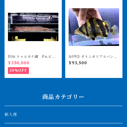
E06 トゥルカナ湖 Po.ビキ
A09③ ダトニオリアルバン
ールビキール 62㎝前後 ♂
ド 15㎝前後 太バンド イ
¥350,000
¥93,500
証明書付き 薬浴完了済み
エロー シミなし 目の傷は
掬った際のもの
30%OFF
商品カテゴリー
新入荷