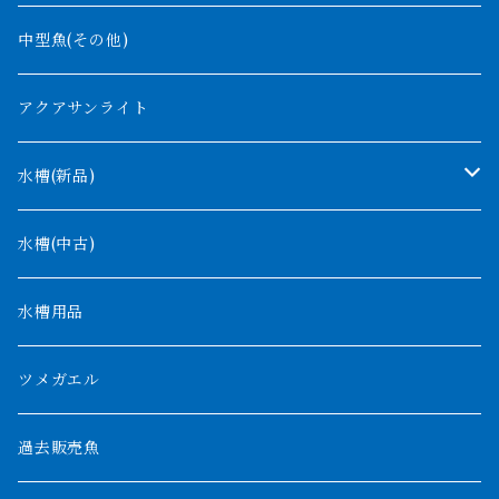
バンジャール
ナイジェリア
オルナティピンニス
中型魚(その他)
コンゴ
ウィークシー
アクアサンライト
タンガニーカ
モケレンベンベ
水槽(新品)
デルヘッジ
1200mm以下
水槽(中古)
ザイールグリーン
1500mm
水槽用品
パルマス
1800mm
ツメガエル
ポーリー
セネガルス
2000mm以上
過去販売魚