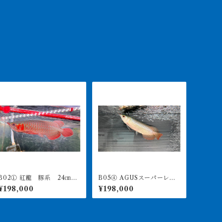
02① 紅龍 豚系 24㎝前
B05④ AGUSスーパーレッ
後 アジアアロワナ 250-
ドF4 18㎝前後 PT.ARWA
¥198,000
¥198,000
006272
NA LESTARI アジアアロワ
ナ 紅龍 260-005137