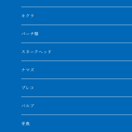
リアルバンド
プラチナ個体
厳選 過背金龍
フォーバータイガー
ハイブリッドポリプ
ダイヤモンドポルカ
ネオケラ
キクラ
フォークバンド
ショート個体
フルゴールデンクロスバック
BILLY-KENオリジナルブランド紅龍
メニーバータイガー
エンドリケリー
クロコダイル
その他肺魚
パーチ類
スマトラタイガー
ロングフィン
ブルーベースクロスバック
チョッパーレッド
ギニア
その他アジアアロワナ
ニューギニアダトニオ
ナイルビチャー
その他淡水エイ
スネークヘッド
スマトラ乱れバンド
ブルレッド
ナイジェリア
特殊個体
ナポレオンビチャー
シルバーアロワナ
ビキールビキール
チャンナバルカ
ナマズ
ボルネオタイガー
ホワイトボルタ
紅龍
バロ川
トゥルカナ湖
ブラックアロワナ
タンガニーカビチャー
大型スネークヘッド
プレコ
プラスワン
ブラックボルタ
過背金龍
ソバト川
オモ川
ノーザンバラムンディ
アンソルギー
中型スネークヘッド
バルブ
その他
高背金龍
チャド湖
その他アロワナ
コウロントン
小型スネークヘッド
牙魚