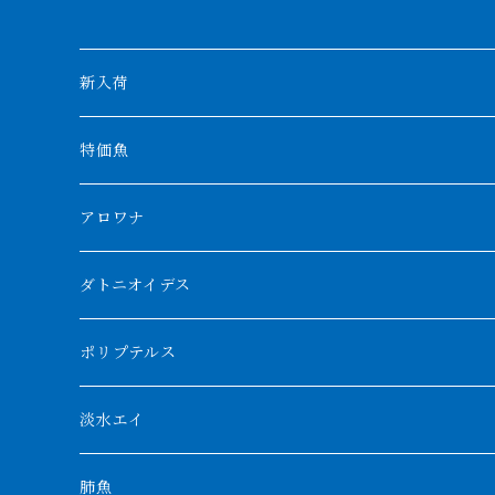
新入荷
特価魚
アロワナ
クンパイ
ダトニオイデス
アブソリュートレッド
シャムタイガー
ポリプテルス
AGUS スーパーレッドF4
特殊ダトニオ
モンスターポリプ
淡水エイ
特殊アロワナ
ダトニオプラスワン
特殊ポリプ
シナガワダイヤ
肺魚