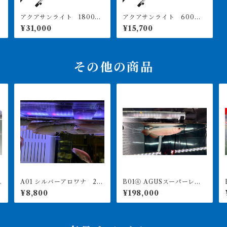
アクアサンライト 1800
アクアサンライト 600
用 価格は送料込み PSE
用 価格は送料込み PSE
¥31,000
¥15,700
取得済
取得済
その他の商品
A01 シルバーアロワナ 20
B01④ AGUSスーパーレッ
B
㎝前後
ドF4 19㎝前後 PT.ARWA
¥8,800
¥198,000
NA LESTARI アジアアロワ
ナ 紅龍 260-005128