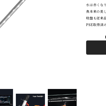
水は赤くな
魚本来の美
吸盤も従来
PSE取得