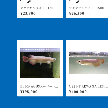
アクアサンライト 1200
アクアサンライト 1500
用 価格は送料込み PSE
用 価格は送料込み PSE
¥23,800
¥26,500
取得済
取得済
B06② AGUSスーパーレッ
C22 PT.ARWANA LESTA
ドF4 19㎝前後 PT.ARWA
RI 最高峰紅龍 アブソリュー
¥198,000
¥400,000
NA LESTARI アジアアロワ
トレッド 21㎝前後 260-
ナ 紅龍 260-005123
005157