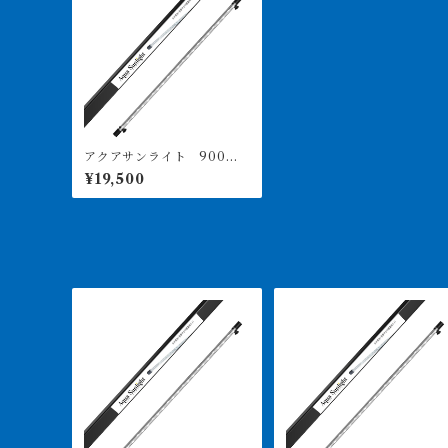
アクアサンライト 900
用 価格は送料込み PSE
¥19,500
取得済