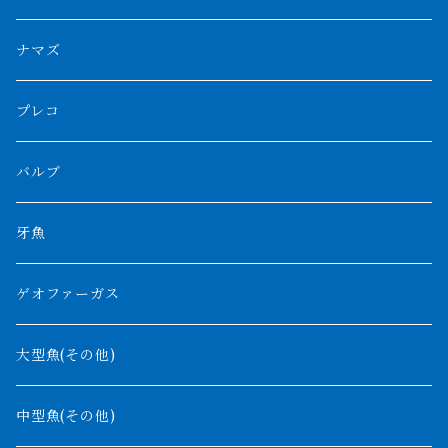
スマトラ乱れバンド
ブルレッド
ナイジェリア
特殊個体
ナポレオンビチャー
シルバーアロワナ
ビキールビキール
チャンナバルカ
ナマズ
ボルネオタイガー
ホワイトボルタ
紅龍
バロ川
トゥルカナ湖
ブラックアロワナ
タンガニーカビチャー
大型スネークヘッド
プレコ
プラスワン
ブラックボルタ
過背金龍
ソバト川
オモ川
ノーザンバラムンディ
アンソルギー
中型スネークヘッド
バルブ
その他
高背金龍
チャド湖
その他アロワナ
コウロントン
小型スネークヘッド
牙魚
紅尾金龍
ラプラディ
ゲオファーガス
グリーンアロワナ
ギニア
コンギクス
大型魚(その他)
バンジャール
ナイジェリア
オルナティピンニス
中型魚(その他)