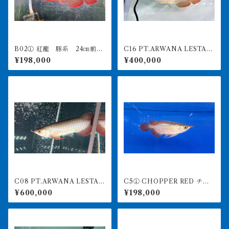
B02① 紅龍 豚系 24㎝前
C16 PT.ARWANA LESTARI
後 アジアアロワナ 250-00
最高峰紅龍 アブソリュート
¥198,000
¥400,000
6272
レッド 18㎝前後 260-005
139 アグスファーム
C08 PT.ARWANA LESTAR
C5① CHOPPER RED チョ
I 最高峰紅龍 アブソリュート
ッパーレッド 12㎝前後 BILL
¥600,000
¥198,000
レッド 17㎝前後 260-005
Y-KENオリジナル アジアア
138 アグスファーム
ロワナ 紅龍ショート 260-
005164