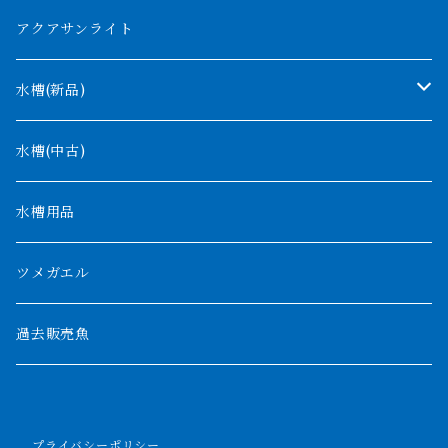
コンゴ
ウィークシー
アクアサンライト
タンガニーカ
モケレンベンベ
水槽(新品)
デルヘッジ
1200mm以下
水槽(中古)
ザイールグリーン
1500mm
水槽用品
パルマス
1800mm
ツメガエル
ポーリー
セネガルス
2000mm以上
過去販売魚
ブティコフェリー
トゥルカナ湖
トゥジェルシー
プライバシーポリシー
ナイル川