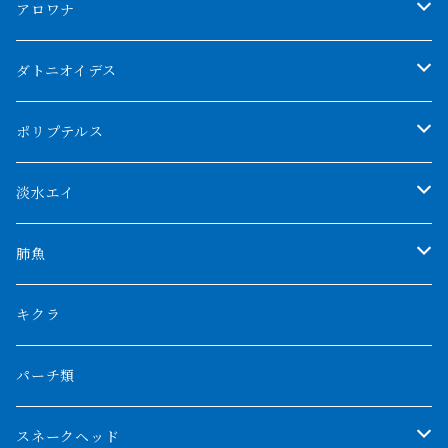
アロワナ
クンパイ
ダトニオイデス
アブソリュートレッド
シャムタイガー
ポリプテルス
AGUS スーパーレッドF4
特殊ダトニオ
モンスターポリプ
淡水エイ
特殊アロワナ
ダトニオプラスワン
特殊ポリプ
シナガワダイヤ
肺魚
リアルバンド
プラチナ個体
厳選 過背金龍
フォーバータイガー
ハイブリッドポリプ
ダイヤモンドポルカ
ネオケラ
キクラ
フォークバンド
ショート個体
フルゴールデンクロスバック
BILLY-KENオリジナルブランド紅龍
メニーバータイガー
エンドリケリー
クロコダイル
その他肺魚
パーチ類
スマトラタイガー
ロングフィン
ブルーベースクロスバック
チョッパーレッド
ギニア
その他アジアアロワナ
ニューギニアダトニオ
ナイルビチャー
その他淡水エイ
スネークヘッド