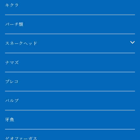
リアルバンド
プラチナ個体
厳選 過背金龍
フォーバータイガー
ハイブリッドポリプ
ダイヤモンドポルカ
ネオケラ
キクラ
フォークバンド
ショート個体
フルゴールデンクロスバック
BILLY-KENオリジナルブランド紅龍
メニーバータイガー
エンドリケリー
クロコダイル
その他肺魚
パーチ類
スマトラタイガー
ロングフィン
ブルーベースクロスバック
チョッパーレッド
ギニア
その他アジアアロワナ
ニューギニアダトニオ
ナイルビチャー
その他淡水エイ
スネークヘッド
スマトラ乱れバンド
ブルレッド
ナイジェリア
特殊個体
ナポレオンビチャー
シルバーアロワナ
ビキールビキール
チャンナバルカ
ナマズ
ボルネオタイガー
ホワイトボルタ
紅龍
バロ川
トゥルカナ湖
ブラックアロワナ
タンガニーカビチャー
大型スネークヘッド
プレコ
プラスワン
ブラックボルタ
過背金龍
ソバト川
オモ川
ノーザンバラムンディ
アンソルギー
中型スネークヘッド
バルブ
その他
高背金龍
チャド湖
その他アロワナ
コウロントン
小型スネークヘッド
牙魚
紅尾金龍
ラプラディ
ゲオファーガス