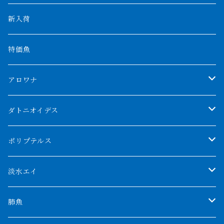
新入荷
特価魚
アロワナ
クンパイ
ダトニオイデス
アブソリュートレッド
シャムタイガー
ポリプテルス
AGUS スーパーレッドF4
特殊ダトニオ
モンスターポリプ
淡水エイ
特殊アロワナ
ダトニオプラスワン
特殊ポリプ
シナガワダイヤ
肺魚