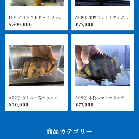
H01 ネオケラトドゥス フォル
A08③ 本物スマトラタイガ
ステリ 88㎝前後 納品or引
ー セミショート 17.5㎝前
¥500,000
¥77,000
き取り
後 イエロー
A02④ ダトニオ変わりバン
A09⑥ 本物スマトラタイガ
ド 23.5㎝前後 買取個体
ー セミショート 18㎝前
¥20,000
¥77,000
後 イエロー
商品カテゴリー