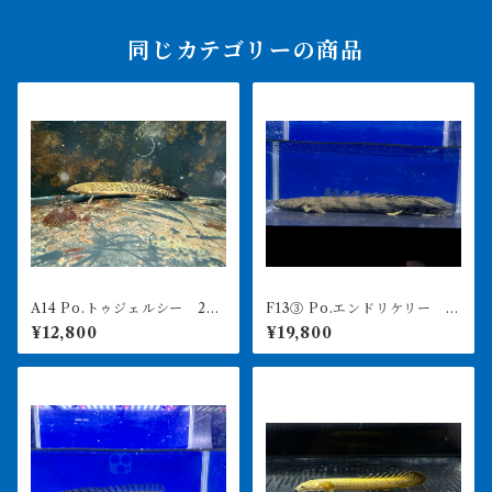
同じカテゴリーの商品
A14 Po.トゥジェルシー 20
F13③ Po.エンドリケリー F
㎝前後
ARANAH 41㎝前後 薬浴完
¥12,800
¥19,800
了済み