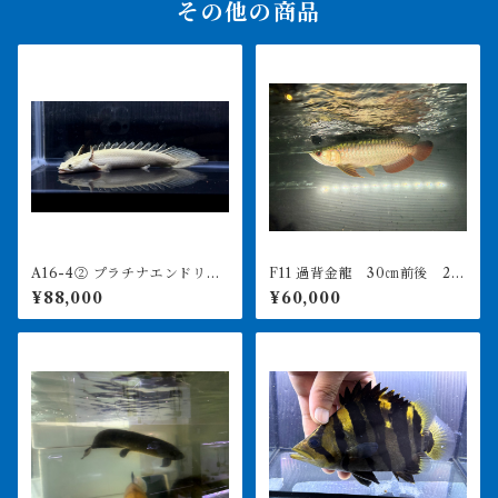
その他の商品
A16-4② プラチナエンドリケ
F11 過背金龍 30㎝前後 25
リー 17㎝前後 4月29日輸入
0-004944 買取個体
¥88,000
¥60,000