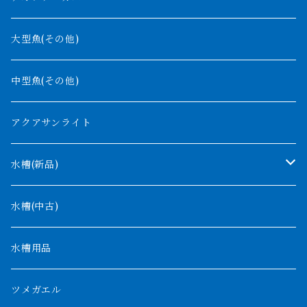
グリーンアロワナ
ギニア
コンギクス
大型魚(その他)
バンジャール
ナイジェリア
オルナティピンニス
中型魚(その他)
コンゴ
ウィークシー
アクアサンライト
タンガニーカ
モケレンベンベ
水槽(新品)
デルヘッジ
1200mm以下
水槽(中古)
ザイールグリーン
1500mm
水槽用品
パルマス
1800mm
ツメガエル