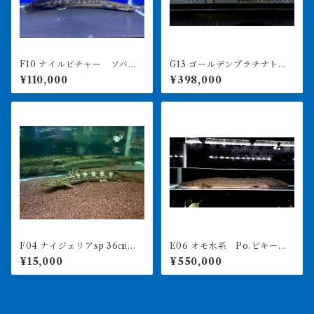
F10 ナイルビチャー ソバト
G13 ゴールデンプラチナトゥ
川 38㎝前後 薬浴完了済み
ジェルシー 11㎝前後 日本
¥110,000
¥398,000
初⁈
F04 ナイジェリアsp 36㎝前
E06 オモ水系 Po.ビキール
後 出戻り個体
ビキール 67㎝前後 ♂ 薬浴
¥15,000
¥550,000
完了済み