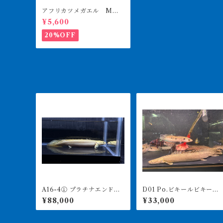
アフリカツメガエル Mサ
イズ 100匹
¥5,600
20%OFF
A16-4① プラチナエンドリ
D01 Po.ビキールビキー
ケリー 19㎝前後 4月29
ル カミハタ 58㎝前後
¥88,000
¥33,000
日輸入
買取個体