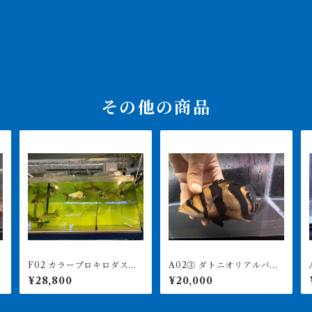
その他の商品
F02 カラープロキロダス 2
A02③ ダトニオリアルバン
A
2-25㎝前後
ド 17㎝前後 買取個体
¥28,800
¥20,000