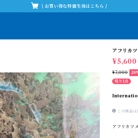
\ お買い得な特価生体はこちら /
アフリカツ
¥5,600
¥7,000
20
残り1点
Internatio
この商品は
アフリカツメ