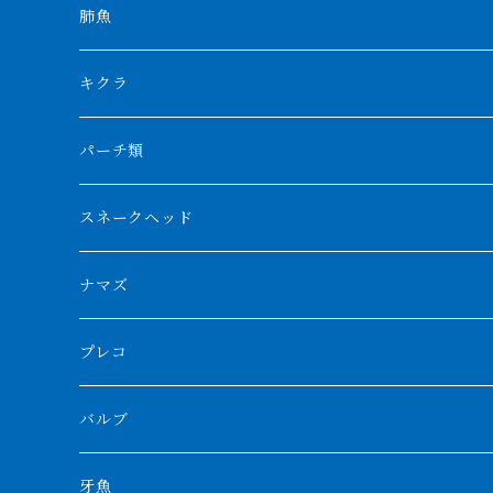
特殊アロワナ
ダトニオプラスワン
特殊ポリプ
シナガワダイヤ
肺魚
リアルバンド
プラチナ個体
厳選 過背金龍
フォーバータイガー
ハイブリッドポリプ
ダイヤモンドポルカ
ネオケラ
キクラ
フォークバンド
ショート個体
フルゴールデンクロスバック
BILLY-KENオリジナルブランド紅龍
メニーバータイガー
エンドリケリー
クロコダイル
その他肺魚
パーチ類
スマトラタイガー
ロングフィン
ブルーベースクロスバック
チョッパーレッド
ギニア
その他アジアアロワナ
ニューギニアダトニオ
ナイルビチャー
その他淡水エイ
スネークヘッド
スマトラ乱れバンド
ブルレッド
ナイジェリア
特殊個体
ナポレオンビチャー
シルバーアロワナ
ビキールビキール
チャンナバルカ
ナマズ
ボルネオタイガー
ホワイトボルタ
紅龍
バロ川
トゥルカナ湖
ブラックアロワナ
タンガニーカビチャー
大型スネークヘッド
プレコ
プラスワン
ブラックボルタ
過背金龍
ソバト川
オモ川
ノーザンバラムンディ
アンソルギー
中型スネークヘッド
バルブ
その他
高背金龍
チャド湖
その他アロワナ
コウロントン
小型スネークヘッド
牙魚