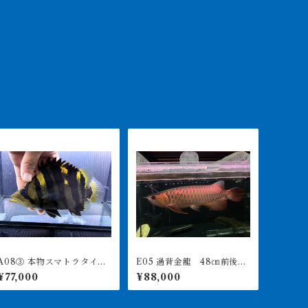
08③ 本物スマトラタイガ
E05 過背金龍 48㎝前後
ー セミショート 17.5㎝前
240-006022 買取個体
¥77,000
¥88,000
後 イエロー