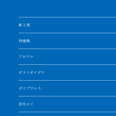
新入荷
特価魚
アロワナ
クンパイ
ダトニオイデス
アブソリュートレッド
シャムタイガー
ポリプテルス
AGUS スーパーレッドF4
特殊ダトニオ
モンスターポリプ
淡水エイ