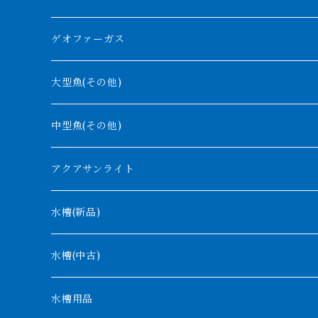
紅尾金龍
ラプラディ
ゲオファーガス
グリーンアロワナ
ギニア
コンギクス
大型魚(その他)
バンジャール
ナイジェリア
オルナティピンニス
中型魚(その他)
コンゴ
ウィークシー
アクアサンライト
タンガニーカ
モケレンベンベ
水槽(新品)
デルヘッジ
1200mm以下
水槽(中古)
ザイールグリーン
1500mm
水槽用品