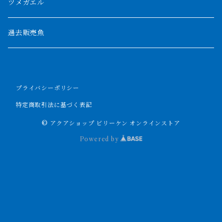
パルマス
1800mm
ツメガエル
ポーリー
セネガルス
2000mm以上
過去販売魚
ブティコフェリー
トゥルカナ湖
トゥジェルシー
プライバシーポリシー
ナイル川
ブリードポリプ
特定商取引法に基づく表記
ナイジェリア
エンドリケリー
© アクアショップ ビリーケン オンラインストア
Powered by
ビキールビキール
アンソルギー
ラプラディ