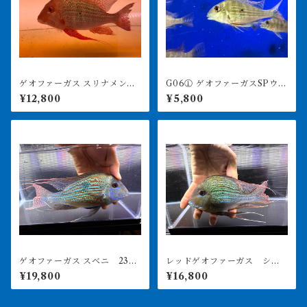
ゲオファーガス スリナメンシ
G06① ゲオファーガスSPウル
ス 25㎝前後 レッドゲオ
ブー 8-9㎝ ワイルド
¥12,800
¥5,800
ゲオファーガス スベニ 23㎝
レッドゲオファーガス ショ
前後
ート個体 19㎝前後
¥19,800
¥16,800