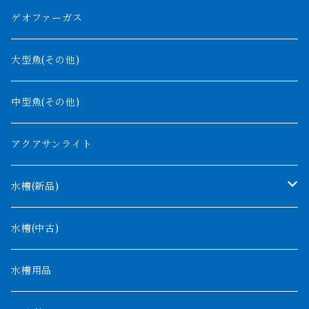
紅尾金龍
ラプラディ
ゲオファーガス
グリーンアロワナ
ギニア
コンギクス
大型魚(その他)
バンジャール
ナイジェリア
オルナティピンニス
中型魚(その他)
コンゴ
ウィークシー
アクアサンライト
タンガニーカ
モケレンベンベ
水槽(新品)
デルヘッジ
1200mm以下
水槽(中古)
ザイールグリーン
1500mm
水槽用品