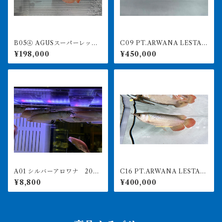
B05④ AGUSスーパーレッド
C09 PT.ARWANA LESTAR
F4 18㎝前後 PT.ARWANA
I 最高峰紅龍 アブソリュート
¥198,000
¥450,000
LESTARI アジアアロワナ 紅
レッド 17㎝前後 260-005
龍 260-005137
152 アグスファーム
A01 シルバーアロワナ 20㎝
C16 PT.ARWANA LESTARI
前後
最高峰紅龍 アブソリュート
¥8,800
¥400,000
レッド 18㎝前後 260-005
139 アグスファーム