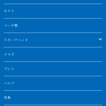
リアルバンド
プラチナ個体
厳選 過背金龍
フォーバータイガー
ハイブリッドポリプ
ダイヤモンドポルカ
ネオケラ
キクラ
フォークバンド
ショート個体
フルゴールデンクロスバック
BILLY-KENオリジナルブランド紅龍
メニーバータイガー
エンドリケリー
クロコダイル
その他肺魚
パーチ類
スマトラタイガー
ロングフィン
ブルーベースクロスバック
チョッパーレッド
ギニア
その他アジアアロワナ
ニューギニアダトニオ
ナイルビチャー
その他淡水エイ
スネークヘッド
スマトラ乱れバンド
ブルレッド
ナイジェリア
特殊個体
ナポレオンビチャー
シルバーアロワナ
ビキールビキール
チャンナバルカ
ナマズ
ボルネオタイガー
ホワイトボルタ
紅龍
バロ川
トゥルカナ湖
ブラックアロワナ
タンガニーカビチャー
大型スネークヘッド
プレコ
プラスワン
ブラックボルタ
過背金龍
ソバト川
オモ川
ノーザンバラムンディ
アンソルギー
中型スネークヘッド
バルブ
その他
高背金龍
チャド湖
その他アロワナ
コウロントン
小型スネークヘッド
牙魚