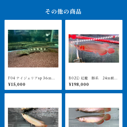
その他の商品
F04 ナイジェリアsp 36㎝前
B02① 紅龍 豚系 24㎝前
後 出戻り個体
後 アジアアロワナ 250-00
¥15,000
¥198,000
6272