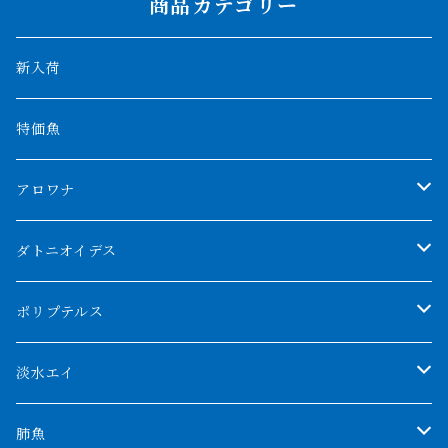
商品カテゴリー
新入荷
特価魚
アロワナ
クンパイ
ダトニオイデス
アブソリュートレッド
シャムタイガー
ポリプテルス
AGUS スーパーレッドF4
特殊ダトニオ
モンスターポリプ
淡水エイ
特殊アロワナ
ダトニオプラスワン
特殊ポリプ
シナガワダイヤ
肺魚