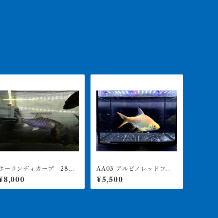
ホーランディカープ 28㎝
AA03 アルビノレッドフィ
前後 台湾マハシール 水
ンバルブ 15-18㎝前後 写
¥8,000
¥5,500
槽外計測 買取個体
真は同ロット