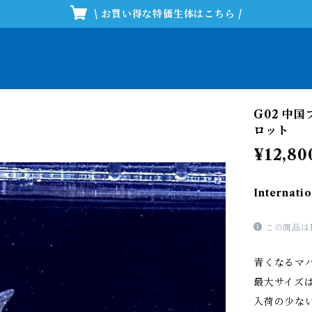
\ お買い得な特価生体はこちら /
G02 中
ロット
¥12,80
Internatio
この商品は
青くなるマ
最大サイズ
入荷の少な