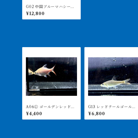
G02 中国ブルーマハシー
ル 13-15㎝前後 写真は同
¥12,800
ロット
A06① ゴールデンレッドフ
G13 レッドテールゴールデ
ィンバルブ 12㎝前後 写
ンマハシール 9㎝前後 
¥4,400
¥6,800
真は同ロット
ャンマー 激レア 写真は
同ロット