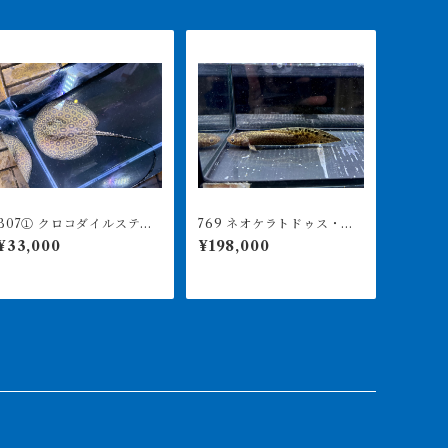
B07① クロコダイルスティ
769 ネオケラトドゥス・フ
ングレー ♀ 体盤15㎝前後
ォルステリ 17㎝前後 ブ
¥33,000
¥198,000
リスベンリバー 証明書あ
り 2310