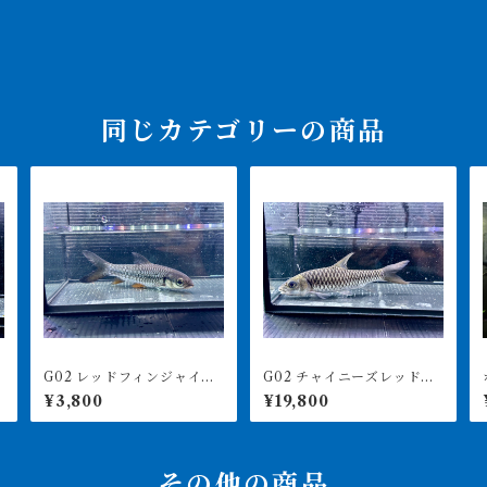
同じカテゴリーの商品
G02 レッドフィンジャイア
G02 チャイニーズレッドマ
ミ
ントバルブ 16㎝前後 写
ハシール 14㎝前後 激レ
¥3,800
¥19,800
真は同ロット
ア
その他の商品