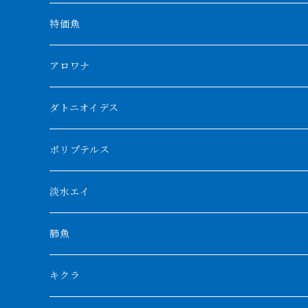
特価魚
アロワナ
クンパイ
ダトニオイデス
アブソリュートレッド
シャムタイガー
ポリプテルス
AGUS スーパーレッドF4
特殊ダトニオ
モンスターポリプ
淡水エイ
特殊アロワナ
ダトニオプラスワン
特殊ポリプ
シナガワダイヤ
肺魚
リアルバンド
プラチナ個体
厳選 過背金龍
フォーバータイガー
ハイブリッドポリプ
ダイヤモンドポルカ
ネオケラ
キクラ