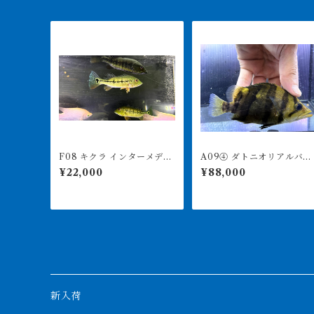
F08 キクラ インターメディ
A09④ ダトニオリアルバン
ア 15-18㎝前後 ワイルド
ド 14㎝前後 イエロー
¥22,000
¥88,000
シミなし
新入荷