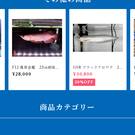
F12 高背金龍 25㎝前後 2
G08 ブラックアロワナ 27
60-001313 買取個体
㎝前後 人工飼料食べます
¥28,000
¥30,800
30%OFF
商品カテゴリー