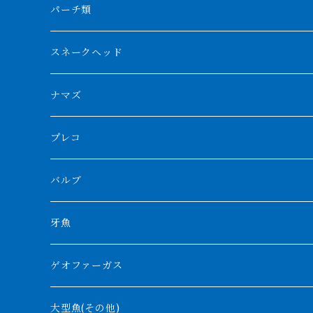
フォークバンド
ショート個体
フルゴールデンクロスバック
BILLY-KENオリジナルブランド紅龍
メニーバータイガー
エンドリケリー
クロコダイル
その他肺魚
パーチ類
スマトラタイガー
ロングフィン
ブルーベースクロスバック
チョッパーレッド
ギニア
その他アジアアロワナ
ニューギニアダトニオ
ナイルビチャー
その他淡水エイ
スネークヘッド
スマトラ乱れバンド
ブルレッド
ナイジェリア
特殊個体
ナポレオンビチャー
シルバーアロワナ
ビキールビキール
チャンナバルカ
ナマズ
ボルネオタイガー
ホワイトボルタ
紅龍
バロ川
トゥルカナ湖
ブラックアロワナ
タンガニーカビチャー
大型スネークヘッド
プレコ
プラスワン
ブラックボルタ
過背金龍
ソバト川
オモ川
ノーザンバラムンディ
アンソルギー
中型スネークヘッド
バルブ
その他
高背金龍
チャド湖
その他アロワナ
コウロントン
小型スネークヘッド
牙魚
紅尾金龍
ラプラディ
ゲオファーガス
グリーンアロワナ
ギニア
コンギクス
大型魚(その他)