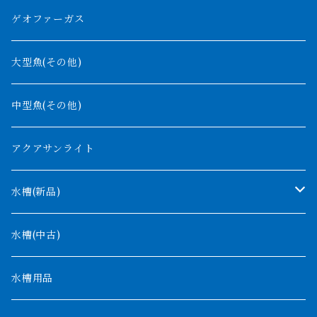
紅尾金龍
ラプラディ
ゲオファーガス
グリーンアロワナ
ギニア
コンギクス
大型魚(その他)
バンジャール
ナイジェリア
オルナティピンニス
中型魚(その他)
コンゴ
ウィークシー
アクアサンライト
タンガニーカ
モケレンベンベ
水槽(新品)
デルヘッジ
1200mm以下
水槽(中古)
ザイールグリーン
1500mm
水槽用品