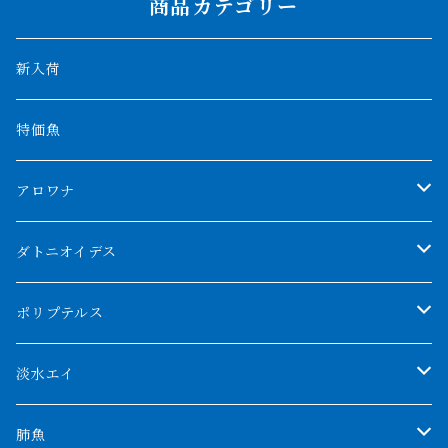
商品カテゴリー
新入荷
特価魚
アロワナ
クンパイ
ダトニオイデス
アブソリュートレッド
シャムタイガー
ポリプテルス
AGUS スーパーレッドF4
特殊ダトニオ
モンスターポリプ
淡水エイ
特殊アロワナ
ダトニオプラスワン
特殊ポリプ
シナガワダイヤ
肺魚