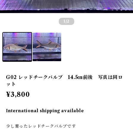
1
/2
G02 レッドチークバルブ 14.5㎝前後 写真は同ロ
ット
¥3,800
International shipping available
少し育ったレッドチークバルブです