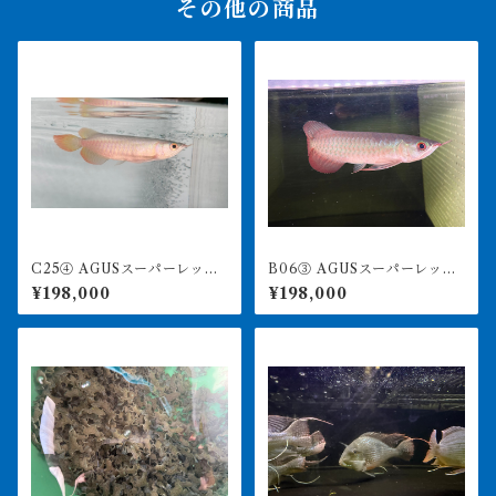
その他の商品
C25④ AGUSスーパーレッド
B06③ AGUSスーパーレッド
F4 17㎝前後 PT.ARWANA
F4 18㎝前後 PT.ARWANA
¥198,000
¥198,000
LESTARI アジアアロワナ 紅
LESTARI アジアアロワナ 紅
龍 260-005134
龍 260-005133