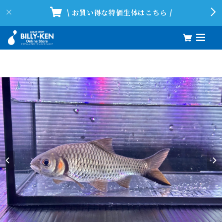
\ お買い得な特価生体はこちら /