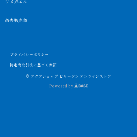
パルマス
1800mm
ツメガエル
ポーリー
セネガルス
2000mm以上
過去販売魚
ブティコフェリー
トゥルカナ湖
トゥジェルシー
プライバシーポリシー
ナイル川
ブリードポリプ
特定商取引法に基づく表記
ナイジェリア
エンドリケリー
© アクアショップ ビリーケン オンラインストア
Powered by
ビキールビキール
アンソルギー
ラプラディ