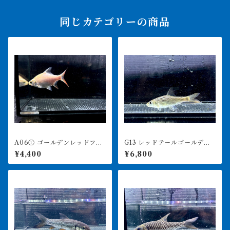
同じカテゴリーの商品
A06① ゴールデンレッドフィ
G13 レッドテールゴールデン
ンバルブ 12㎝前後 写真は
マハシール 9㎝前後 ミャン
¥4,400
¥6,800
同ロット
マー 激レア 写真は同ロッ
ト