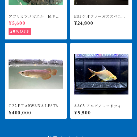
アフリカツメガエル Mサイ
E01 ゲオファーガススベニ 2
ズ 100匹
4-26㎝前後 大きめ
¥5,600
¥24,800
20%OFF
C22 PT.ARWANA LESTARI
AA03 アルビノレッドフィン
最高峰紅龍 アブソリュートレ
バルブ 15-18㎝前後 写真は
¥400,000
¥5,500
ッド 21㎝前後 260-00515
同ロット
7