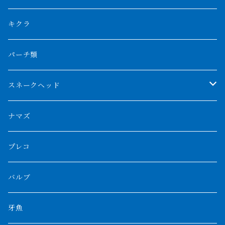
リアルバンド
プラチナ個体
厳選 過背金龍
フォーバータイガー
ハイブリッドポリプ
ダイヤモンドポルカ
ネオケラ
キクラ
フォークバンド
ショート個体
フルゴールデンクロスバック
BILLY-KENオリジナルブランド紅龍
メニーバータイガー
エンドリケリー
クロコダイル
その他肺魚
パーチ類
スマトラタイガー
ロングフィン
ブルーベースクロスバック
チョッパーレッド
ギニア
その他アジアアロワナ
ニューギニアダトニオ
ナイルビチャー
その他淡水エイ
スネークヘッド
スマトラ乱れバンド
ブルレッド
ナイジェリア
特殊個体
ナポレオンビチャー
シルバーアロワナ
ビキールビキール
チャンナバルカ
ナマズ
ボルネオタイガー
ホワイトボルタ
紅龍
バロ川
トゥルカナ湖
ブラックアロワナ
タンガニーカビチャー
大型スネークヘッド
プレコ
プラスワン
ブラックボルタ
過背金龍
ソバト川
オモ川
ノーザンバラムンディ
アンソルギー
中型スネークヘッド
バルブ
その他
高背金龍
チャド湖
その他アロワナ
コウロントン
小型スネークヘッド
牙魚