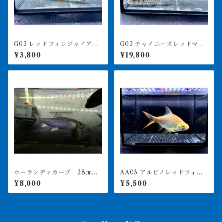
G02 レッドフィンジャイアン
G02 チャイニーズレッドマハ
トバルブ 16㎝前後 写真は
シール 14㎝前後 激レア
¥3,800
¥19,800
同ロット
ホーランディカープ 28㎝前
AA03 アルビノレッドフィン
後 台湾マハシール 水槽外
バルブ 15-18㎝前後 写真は
¥8,000
¥5,500
計測 買取個体
同ロット