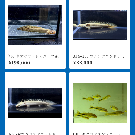
716 ネオケラトドゥス・フォ
A16-2① プラチナエンドリケ
ルステリ 17㎝前後 ブリス
リー 16㎝前後 4月29日輸
¥198,000
¥88,000
ベンリバー 証明書あり 231
入
0
A16-4② プラチナエンドリケ
G02 キクラテメンシス レイ