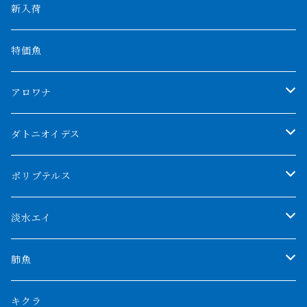
新入荷
特価魚
アロワナ
クンパイ
ダトニオイデス
アブソリュートレッド
シャムタイガー
ポリプテルス
AGUS スーパーレッドF4
特殊ダトニオ
モンスターポリプ
淡水エイ
特殊アロワナ
ダトニオプラスワン
特殊ポリプ
シナガワダイヤ
肺魚
リアルバンド
プラチナ個体
厳選 過背金龍
フォーバータイガー
ハイブリッドポリプ
ダイヤモンドポルカ
ネオケラ
キクラ