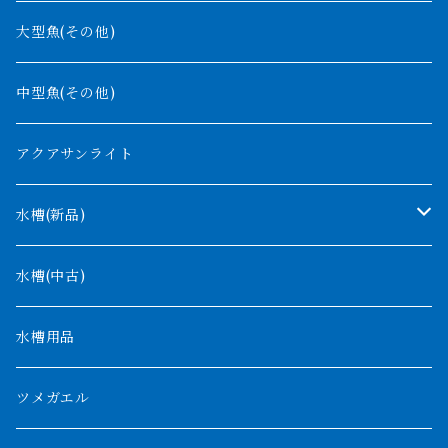
グリーンアロワナ
ギニア
コンギクス
大型魚(その他)
バンジャール
ナイジェリア
オルナティピンニス
中型魚(その他)
コンゴ
ウィークシー
アクアサンライト
タンガニーカ
モケレンベンベ
水槽(新品)
デルヘッジ
1200mm以下
水槽(中古)
ザイールグリーン
1500mm
水槽用品
パルマス
1800mm
ツメガエル