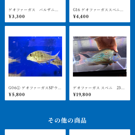
ゲオファーガス バルザニ
G16 ゲオファーガススベニ 9
ー 9㎝前後
㎝前後 1匹
¥3,300
¥4,400
G06① ゲオファーガスSPウル
ゲオファーガス スベニ 23㎝
ブー 8-9㎝ ワイルド
前後
¥5,800
¥19,800
その他の商品