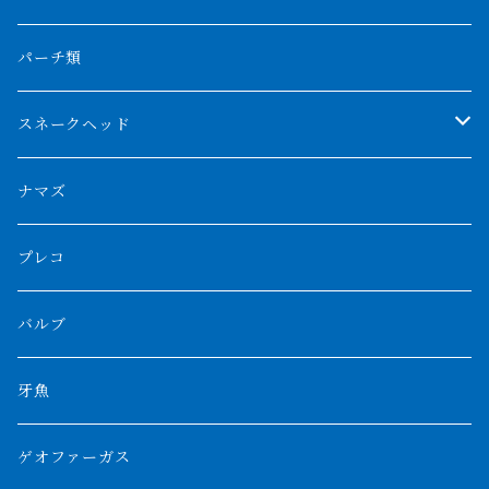
フォークバンド
ショート個体
フルゴールデンクロスバック
BILLY-KENオリジナルブランド紅龍
メニーバータイガー
エンドリケリー
クロコダイル
その他肺魚
パーチ類
スマトラタイガー
ロングフィン
ブルーベースクロスバック
チョッパーレッド
ギニア
その他アジアアロワナ
ニューギニアダトニオ
ナイルビチャー
その他淡水エイ
スネークヘッド
スマトラ乱れバンド
ブルレッド
ナイジェリア
特殊個体
ナポレオンビチャー
シルバーアロワナ
ビキールビキール
チャンナバルカ
ナマズ
ボルネオタイガー
ホワイトボルタ
紅龍
バロ川
トゥルカナ湖
ブラックアロワナ
タンガニーカビチャー
大型スネークヘッド
プレコ
プラスワン
ブラックボルタ
過背金龍
ソバト川
オモ川
ノーザンバラムンディ
アンソルギー
中型スネークヘッド
バルブ
その他
高背金龍
チャド湖
その他アロワナ
コウロントン
小型スネークヘッド
牙魚
紅尾金龍
ラプラディ
ゲオファーガス