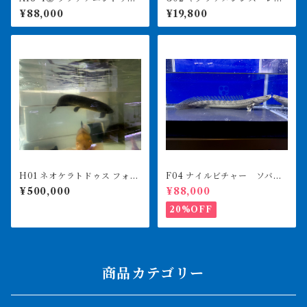
リー 17㎝前後 4月29日輸入
クプロコポンド スリナムワ
¥88,000
¥19,800
イルド 8㎝前後
H01 ネオケラトドゥス フォル
F04 ナイルビチャー ソバト
ステリ 88㎝前後 納品or引
川 39㎝前後 薬浴完了済み
¥500,000
¥88,000
き取り
20%OFF
商品カテゴリー