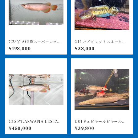
C25③ AGUSスーパーレッド
G14 バイオレットスネークヘ
F4 17㎝前後 PT.ARWANA
ッド 28㎝前後 ハイフィ
¥198,000
¥38,000
LESTARI アジアアロワナ 紅
ン ビッグテール
龍 260-005132
C15 PT.ARWANA LESTARI
D01 Po.ビキールビキール
最高峰紅龍 アブソリュート
カミハタ 58㎝前後 買取個
¥450,000
¥39,800
レッド 18㎝前後 260-005
体
141アグスファーム