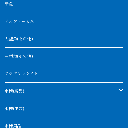
チャド湖
その他アロワナ
コウロントン
小型スネークヘッド
牙魚
紅尾金龍
ラプラディ
ゲオファーガス
グリーンアロワナ
ギニア
コンギクス
大型魚(その他)
バンジャール
ナイジェリア
オルナティピンニス
中型魚(その他)
コンゴ
ウィークシー
アクアサンライト
タンガニーカ
モケレンベンベ
水槽(新品)
デルヘッジ
1200mm以下
水槽(中古)
ザイールグリーン
1500mm
水槽用品