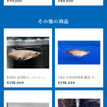
¥99,000
¥80,000
後 イエロー
ひめ食べます
その他の商品
B05② AGUSスーパーレッド
C5① CHOPPER RED チョ
F4 20㎝前後 PT.ARWANA
ッパーレッド 12㎝前後 BILL
¥198,000
¥198,000
LESTARI アジアアロワナ 紅
Y-KENオリジナル アジアア
龍 260-005129
ロワナ 紅龍ショート 260-
005164