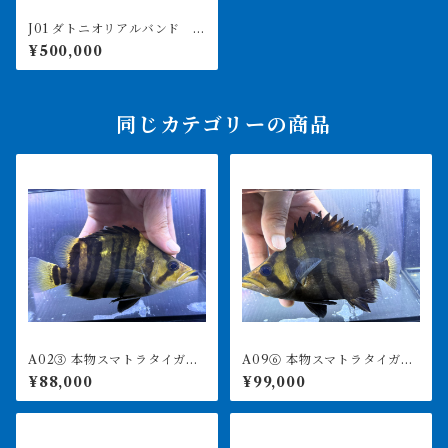
J01 ダトニオリアルバンド シ
ョート個体 46㎝前後 水槽
¥500,000
外計測 引取or納品
同じカテゴリーの商品
A02③ 本物スマトラタイガ
A09⑥ 本物スマトラタイガ
ー セミショート 17.5㎝前
ー セミショート 18㎝前
¥88,000
¥99,000
後 イエロー
後 イエロー