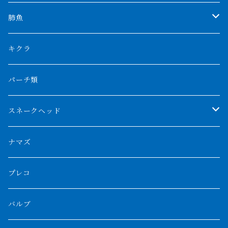
特殊アロワナ
ダトニオプラスワン
特殊ポリプ
シナガワダイヤ
肺魚
リアルバンド
プラチナ個体
厳選 過背金龍
フォーバータイガー
ハイブリッドポリプ
ダイヤモンドポルカ
ネオケラ
キクラ
フォークバンド
ショート個体
フルゴールデンクロスバック
BILLY-KENオリジナルブランド紅龍
メニーバータイガー
エンドリケリー
クロコダイル
その他肺魚
パーチ類
スマトラタイガー
ロングフィン
ブルーベースクロスバック
チョッパーレッド
ギニア
その他アジアアロワナ
ニューギニアダトニオ
ナイルビチャー
その他淡水エイ
スネークヘッド
スマトラ乱れバンド
ブルレッド
ナイジェリア
特殊個体
ナポレオンビチャー
シルバーアロワナ
ビキールビキール
チャンナバルカ
ナマズ
ボルネオタイガー
ホワイトボルタ
紅龍
バロ川
トゥルカナ湖
ブラックアロワナ
タンガニーカビチャー
大型スネークヘッド
プレコ
プラスワン
ブラックボルタ
過背金龍
ソバト川
オモ川
ノーザンバラムンディ
アンソルギー
中型スネークヘッド
バルブ
その他
高背金龍