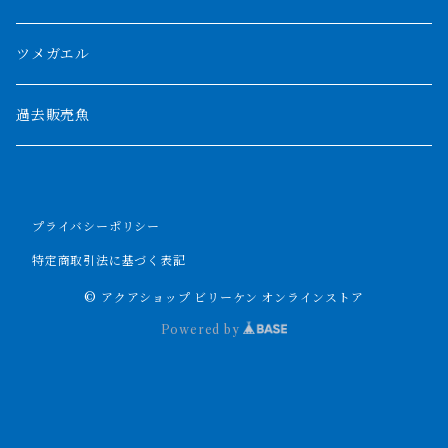
パルマス
1800mm
ツメガエル
ポーリー
セネガルス
2000mm以上
過去販売魚
ブティコフェリー
トゥルカナ湖
トゥジェルシー
プライバシーポリシー
ナイル川
ブリードポリプ
特定商取引法に基づく表記
ナイジェリア
エンドリケリー
© アクアショップ ビリーケン オンラインストア
Powered by
ビキールビキール
アンソルギー