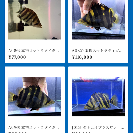
A08④ 本物スマトラタイガ
A08③ 本物スマトラタイガ
ー セミショート 16.5㎝前
ー セミショート 17.5㎝前
¥77,000
¥110,000
後
後 イエロー
A09⑤ 本物スマトラタイガ
J01⑩ ダトニオプラスワン セ
ー セミショート 17㎝前
ミショート 30㎝前後 おと