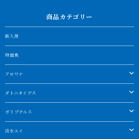
商品カテゴリー
新入荷
特価魚
アロワナ
クンパイ
ダトニオイデス
アブソリュートレッド
シャムタイガー
ポリプテルス
AGUS スーパーレッドF4
特殊ダトニオ
モンスターポリプ
淡水エイ