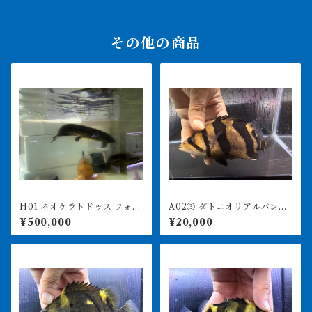
その他の商品
H01 ネオケラトドゥス フォル
A02③ ダトニオリアルバン
ステリ 88㎝前後 納品or引
ド 17㎝前後 買取個体
¥500,000
¥20,000
き取り