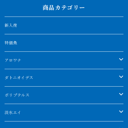
商品カテゴリー
新入荷
特価魚
アロワナ
クンパイ
ダトニオイデス
アブソリュートレッド
シャムタイガー
ポリプテルス
AGUS スーパーレッドF4
特殊ダトニオ
モンスターポリプ
淡水エイ