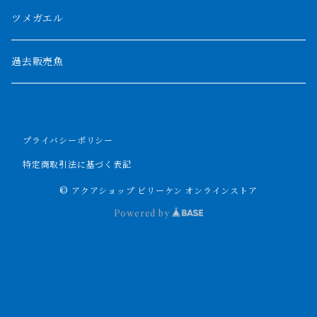
パルマス
1800mm
ツメガエル
ポーリー
セネガルス
2000mm以上
過去販売魚
ブティコフェリー
トゥルカナ湖
トゥジェルシー
プライバシーポリシー
ナイル川
ブリードポリプ
特定商取引法に基づく表記
ナイジェリア
エンドリケリー
© アクアショップ ビリーケン オンラインストア
Powered by
ビキールビキール
アンソルギー
ラプラディ