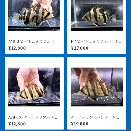
A18-3② ダトニオリアルバン
F11② ダトニオリアルバンド
ド シミあり 13㎝前後
シミあり 22㎝前後 買取個
¥12,800
¥27,000
体
A18-1① ダトニオリアルバン
ダトニオリアルバンド シミ
ド シミあり 12㎝前後
あり 14.5㎝前後 おとひめ
¥12,800
¥19,800
食べます