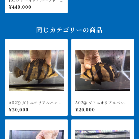
J01 ダトニオリアルバンド 5
0㎝前後 水槽外計測 引取or
¥440,000
納品
同じカテゴリーの商品
A02⑤ ダトニオリアルバン
A02③ ダトニオリアルバン
ド 19㎝前後 買取個体
ド 17㎝前後 買取個体
¥20,000
¥20,000