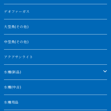
紅尾金龍
ラプラディ
ゲオファーガス
グリーンアロワナ
ギニア
コンギクス
大型魚(その他)
バンジャール
ナイジェリア
オルナティピンニス
中型魚(その他)
コンゴ
ウィークシー
アクアサンライト
タンガニーカ
モケレンベンベ
水槽(新品)
デルヘッジ
1200mm以下
水槽(中古)
ザイールグリーン
1500mm
水槽用品