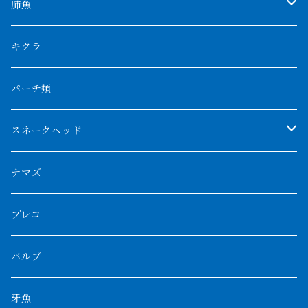
特殊アロワナ
ダトニオプラスワン
特殊ポリプ
シナガワダイヤ
肺魚
リアルバンド
プラチナ個体
厳選 過背金龍
フォーバータイガー
ハイブリッドポリプ
ダイヤモンドポルカ
ネオケラ
キクラ
フォークバンド
ショート個体
フルゴールデンクロスバック
BILLY-KENオリジナルブランド紅龍
メニーバータイガー
エンドリケリー
クロコダイル
その他肺魚
パーチ類
スマトラタイガー
ロングフィン
ブルーベースクロスバック
チョッパーレッド
ギニア
その他アジアアロワナ
ニューギニアダトニオ
ナイルビチャー
その他淡水エイ
スネークヘッド
スマトラ乱れバンド
ブルレッド
ナイジェリア
特殊個体
ナポレオンビチャー
シルバーアロワナ
ビキールビキール
チャンナバルカ
ナマズ
ボルネオタイガー
ホワイトボルタ
紅龍
バロ川
トゥルカナ湖
ブラックアロワナ
タンガニーカビチャー
大型スネークヘッド
プレコ
プラスワン
ブラックボルタ
過背金龍
ソバト川
オモ川
ノーザンバラムンディ
アンソルギー
中型スネークヘッド
バルブ
その他
高背金龍
チャド湖
その他アロワナ
コウロントン
小型スネークヘッド
牙魚