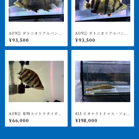
A09② ダトニオリアルバン
A09① ダトニオリアルバン
ド 16㎝前後 体高ありま
ド 15㎝前後 イエロー シ
¥93,500
¥93,500
す シミなし
ミなし
A08④ 本物スマトラタイガ
413 ネオケラトドゥス・フォ
ー セミショート 16.5㎝前
ルステリ 17㎝前後 ブリス
¥66,000
¥198,000
後
ベンリバー 証明書あり 231
0