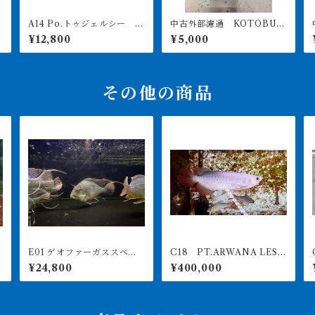
A14 Po.トゥジェルシー 2
中古外部濾過 KOTOBUK
ッ
0㎝前後
I POWERBOX V1200 引
¥12,800
¥5,000
き取り限定
その他の商品
E01 ゲオファーガススベ
C18 PT.ARWANA LEST
C1
ニ 24-26㎝前後 大きめ
ARI 最高峰紅龍 アブソリ
RI 
¥24,800
¥400,000
ュートレッド 19㎝前後 2
60-005145