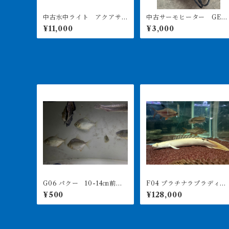
中古水中ライト アクアサ
中古サーモヒーター GEX
ンライト1200 使用3ヶ月美
サーモ&300Wヒーターセ
¥11,000
¥3,000
品
ト 引き取り限定
G06 パクー 10-14㎝前
F04 プラチナラプラディ 3
後 買取個体
0㎝前後 出戻り個体
¥500
¥128,000