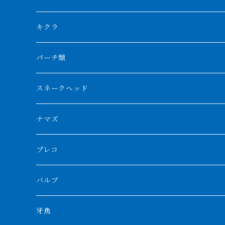
リアルバンド
プラチナ個体
厳選 過背金龍
フォーバータイガー
ハイブリッドポリプ
ダイヤモンドポルカ
ネオケラ
キクラ
フォークバンド
ショート個体
フルゴールデンクロスバック
BILLY-KENオリジナルブランド紅龍
メニーバータイガー
エンドリケリー
クロコダイル
その他肺魚
パーチ類
スマトラタイガー
ロングフィン
ブルーベースクロスバック
チョッパーレッド
ギニア
その他アジアアロワナ
ニューギニアダトニオ
ナイルビチャー
その他淡水エイ
スネークヘッド
スマトラ乱れバンド
ブルレッド
ナイジェリア
特殊個体
ナポレオンビチャー
シルバーアロワナ
ビキールビキール
チャンナバルカ
ナマズ
ボルネオタイガー
ホワイトボルタ
紅龍
バロ川
トゥルカナ湖
ブラックアロワナ
タンガニーカビチャー
大型スネークヘッド
プレコ
プラスワン
ブラックボルタ
過背金龍
ソバト川
オモ川
ノーザンバラムンディ
アンソルギー
中型スネークヘッド
バルブ
その他
高背金龍
チャド湖
その他アロワナ
コウロントン
小型スネークヘッド
牙魚