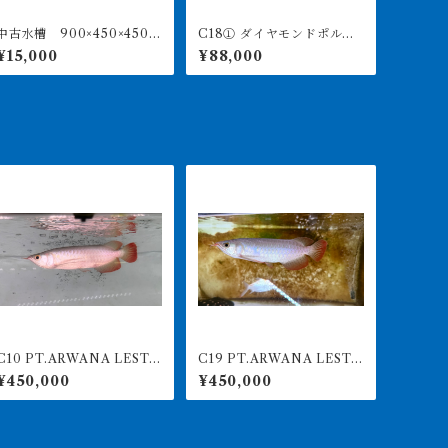
中古水槽 900×450×450ア
C18① ダイヤモンドポル
クリル水槽 上部濾過セッ
カ アルビノヘテロ 体盤1
¥15,000
¥88,000
ト
6㎝前後 ♀
0 PT.ARWANA LESTA
C19 PT.ARWANA LESTA
最高峰紅龍 アブソリュ
RI 最高峰紅龍 アブソリュ
¥450,000
¥450,000
ートレッド 16㎝前後 26
ートレッド 18㎝前後 26
0-005154 アグスファーム
0-005143 アグスファーム