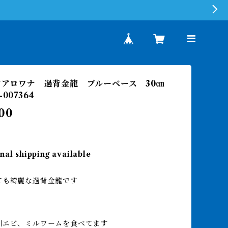
ジアアロワナ 過背金龍 ブルーベース 30㎝
007364
00
nal shipping available
ても綺麗な過背金龍です
川エビ、ミルワームを食べてます