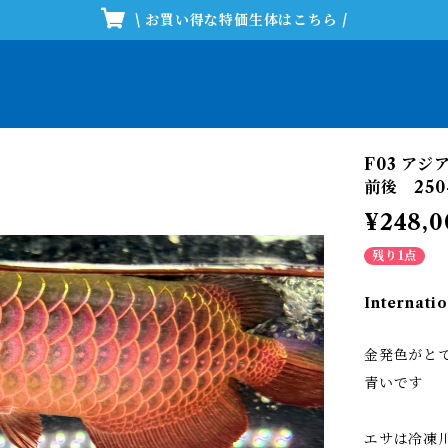
\ お買い得な特価生体はこちら /
F03 ア
前後 250-
¥248,0
残り1点
Internatio
金発色がと
青いです
エサは冷凍