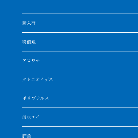
新入荷
特価魚
アロワナ
クンパイ
ダトニオイデス
アブソリュートレッド
シャムタイガー
ポリプテルス
AGUS スーパーレッドF4
特殊ダトニオ
モンスターポリプ
淡水エイ
特殊アロワナ
ダトニオプラスワン
特殊ポリプ
シナガワダイヤ
肺魚