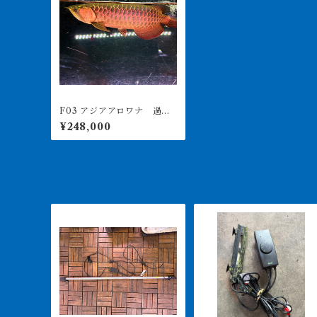
F03 アジアアロワナ 過背
金龍 ブルーベース 30㎝
¥248,000
前後 250-007364