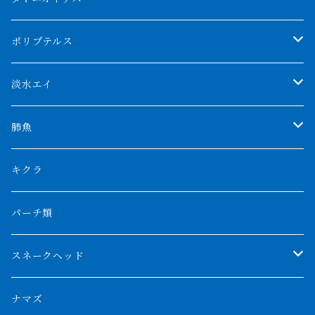
アブソリュートレッド
シャムタイガー
ポリプテルス
AGUS スーパーレッドF4
特殊ダトニオ
モンスターポリプ
淡水エイ
特殊アロワナ
ダトニオプラスワン
特殊ポリプ
シナガワダイヤ
肺魚
リアルバンド
プラチナ個体
厳選 過背金龍
フォーバータイガー
ハイブリッドポリプ
ダイヤモンドポルカ
ネオケラ
キクラ
フォークバンド
ショート個体
フルゴールデンクロスバック
BILLY-KENオリジナルブランド紅龍
メニーバータイガー
エンドリケリー
クロコダイル
その他肺魚
パーチ類
スマトラタイガー
ロングフィン
ブルーベースクロスバック
チョッパーレッド
ギニア
その他アジアアロワナ
ニューギニアダトニオ
ナイルビチャー
その他淡水エイ
スネークヘッド
スマトラ乱れバンド
ブルレッド
ナイジェリア
特殊個体
ナポレオンビチャー
シルバーアロワナ
ビキールビキール
チャンナバルカ
ナマズ