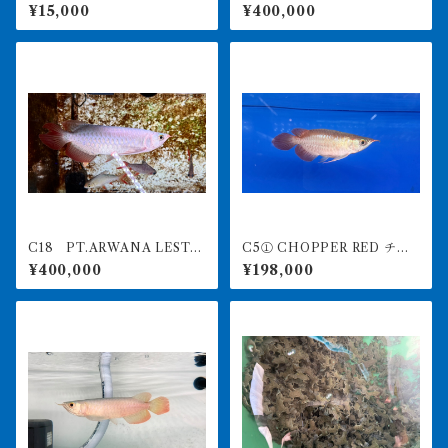
後 出戻り個体
最高峰紅龍 アブソリュートレ
¥15,000
¥400,000
ッド 21㎝前後 260-00515
7
C18 PT.ARWANA LESTA
C5① CHOPPER RED チョ
RI 最高峰紅龍 アブソリュー
ッパーレッド 12㎝前後 BILL
¥400,000
¥198,000
トレッド 19㎝前後 260-0
Y-KENオリジナル アジアア
05145
ロワナ 紅龍ショート 260-
005164