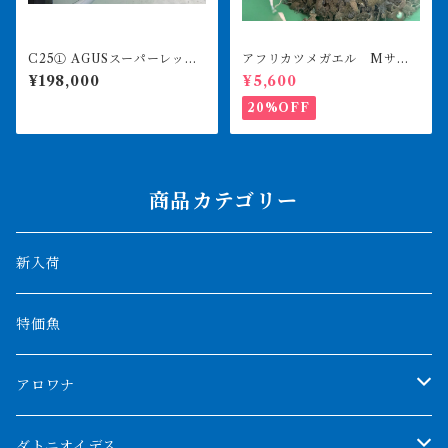
C25① AGUSスーパーレッド
アフリカツメガエル Mサイ
F4 18㎝前後 PT.ARWANA
ズ 100匹
¥198,000
¥5,600
LESTARI アジアアロワナ 紅
龍 260-005125
20%OFF
商品カテゴリー
新入荷
特価魚
アロワナ
クンパイ
ダトニオイデス