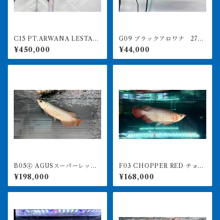
C15 PT.ARWANA LESTARI
G09 ブラックアロワナ 27㎝
最高峰紅龍 アブソリュート
前後 人工飼料食べます
¥450,000
¥44,000
レッド 18㎝前後 260-005
141アグスファーム
B05④ AGUSスーパーレッド
F03 CHOPPER RED チョッ
F4 18㎝前後 PT.ARWANA
パーレッド 25㎝前後 BILLY
¥198,000
¥168,000
LESTARI アジアアロワナ 紅
-KENオリジナル アジアアロ
龍 260-005137
ワナ 紅龍ショート 250-00
7141