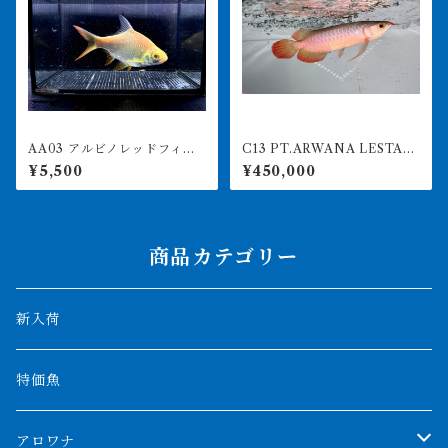
AA03 アルビノレッドフィン
C13 PT.ARWANA LESTARI
バルブ 15-18㎝前後 写真は
最高峰紅龍 アブソリュート
¥5,500
¥450,000
同ロット
レッド 16㎝前後 260-005
153 アグスファーム
商品カテゴリー
新入荷
特価魚
アロワナ