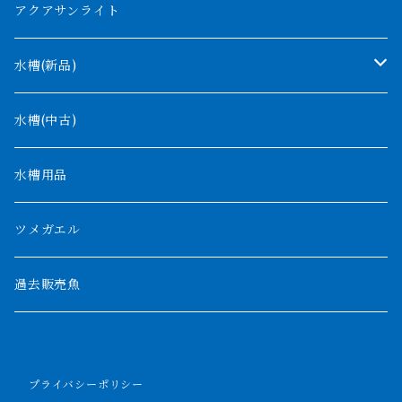
コンゴ
ウィークシー
アクアサンライト
タンガニーカ
モケレンベンベ
水槽(新品)
デルヘッジ
1200mm以下
水槽(中古)
ザイールグリーン
1500mm
水槽用品
パルマス
1800mm
ツメガエル
ポーリー
セネガルス
2000mm以上
過去販売魚
ブティコフェリー
トゥルカナ湖
トゥジェルシー
プライバシーポリシー
ナイル川
ブリードポリプ