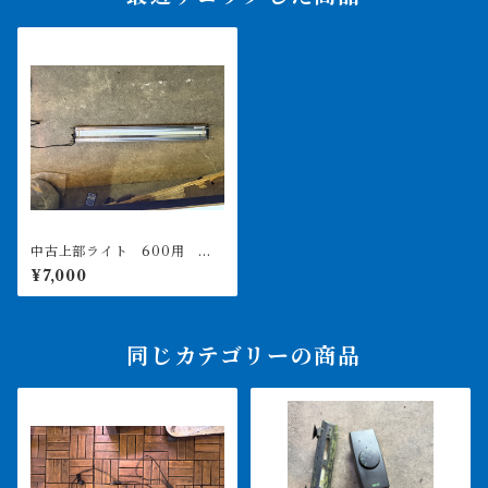
中古上部ライト 600用 エ
イのテンニングなどに 店頭
¥7,000
引き取り
同じカテゴリーの商品