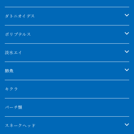
クンパイ
ダトニオイデス
アブソリュートレッド
シャムタイガー
ポリプテルス
AGUS スーパーレッドF4
特殊ダトニオ
モンスターポリプ
淡水エイ
特殊アロワナ
ダトニオプラスワン
特殊ポリプ
シナガワダイヤ
肺魚
リアルバンド
プラチナ個体
厳選 過背金龍
フォーバータイガー
ハイブリッドポリプ
ダイヤモンドポルカ
ネオケラ
キクラ
フォークバンド
ショート個体
フルゴールデンクロスバック
BILLY-KENオリジナルブランド紅龍
メニーバータイガー
エンドリケリー
クロコダイル
その他肺魚
パーチ類
スマトラタイガー
ロングフィン
ブルーベースクロスバック
チョッパーレッド
ギニア
その他アジアアロワナ
ニューギニアダトニオ
ナイルビチャー
その他淡水エイ
スネークヘッド