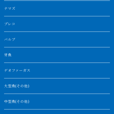
スマトラ乱れバンド
ブルレッド
ナイジェリア
特殊個体
ナポレオンビチャー
シルバーアロワナ
ビキールビキール
チャンナバルカ
ナマズ
ボルネオタイガー
ホワイトボルタ
紅龍
バロ川
トゥルカナ湖
ブラックアロワナ
タンガニーカビチャー
大型スネークヘッド
プレコ
プラスワン
ブラックボルタ
過背金龍
ソバト川
オモ川
ノーザンバラムンディ
アンソルギー
中型スネークヘッド
バルブ
その他
高背金龍
チャド湖
その他アロワナ
コウロントン
小型スネークヘッド
牙魚
紅尾金龍
ラプラディ
ゲオファーガス
グリーンアロワナ
ギニア
コンギクス
大型魚(その他)
バンジャール
ナイジェリア
オルナティピンニス
中型魚(その他)