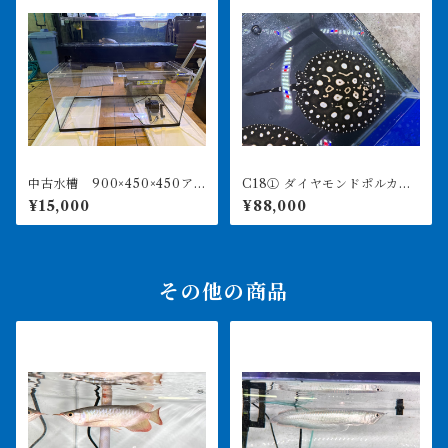
中古水槽 900×450×450ア
C18① ダイヤモンドポルカ
クリル水槽 上部濾過セット
アルビノヘテロ 体盤16㎝前
¥15,000
¥88,000
後 ♀
その他の商品