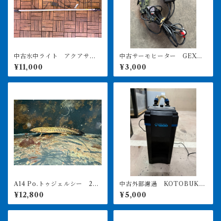
中古水中ライト アクアサン
中古サーモヒーター GEXサ
ライト1200 使用3ヶ月美品
ーモ&300Wヒーターセット
¥11,000
¥3,000
引き取り限定
A14 Po.トゥジェルシー 20
中古外部濾過 KOTOBUKI
㎝前後
POWERBOX V1200 引き取
¥12,800
¥5,000
り限定