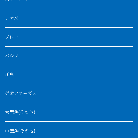
スマトラ乱れバンド
ブルレッド
ナイジェリア
特殊個体
ナポレオンビチャー
シルバーアロワナ
ビキールビキール
チャンナバルカ
ナマズ
ボルネオタイガー
ホワイトボルタ
紅龍
バロ川
トゥルカナ湖
ブラックアロワナ
タンガニーカビチャー
大型スネークヘッド
プレコ
プラスワン
ブラックボルタ
過背金龍
ソバト川
オモ川
ノーザンバラムンディ
アンソルギー
中型スネークヘッド
バルブ
その他
高背金龍
チャド湖
その他アロワナ
コウロントン
小型スネークヘッド
牙魚
紅尾金龍
ラプラディ
ゲオファーガス
グリーンアロワナ
ギニア
コンギクス
大型魚(その他)
バンジャール
ナイジェリア
オルナティピンニス
中型魚(その他)