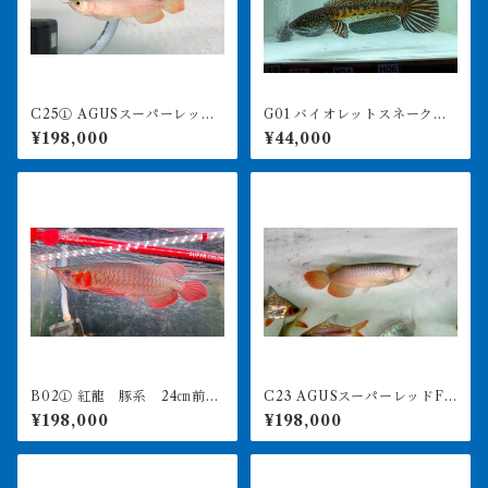
C25① AGUSスーパーレッド
G01 バイオレットスネークヘ
F4 18㎝前後 PT.ARWANA
ッド 32㎝前後 ハイフィ
¥198,000
¥44,000
LESTARI アジアアロワナ 紅
ン ビッグテール
龍 260-005125
B02① 紅龍 豚系 24㎝前
C23 AGUSスーパーレッドF4
後 アジアアロワナ 250-00
19㎝前後 PT.ARWANA LE
¥198,000
¥198,000
6272
STARI アジアアロワナ 紅
龍 260-005131