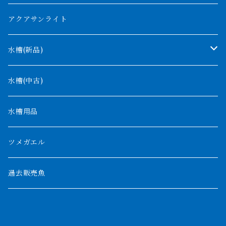
コンゴ
ウィークシー
アクアサンライト
タンガニーカ
モケレンベンベ
水槽(新品)
デルヘッジ
1200mm以下
水槽(中古)
ザイールグリーン
1500mm
水槽用品
パルマス
1800mm
ツメガエル
ポーリー
セネガルス
2000mm以上
過去販売魚
ブティコフェリー
トゥルカナ湖
トゥジェルシー