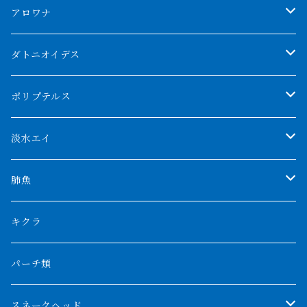
アロワナ
クンパイ
ダトニオイデス
アブソリュートレッド
シャムタイガー
ポリプテルス
AGUS スーパーレッドF4
特殊ダトニオ
モンスターポリプ
淡水エイ
特殊アロワナ
ダトニオプラスワン
特殊ポリプ
シナガワダイヤ
肺魚
リアルバンド
プラチナ個体
厳選 過背金龍
フォーバータイガー
ハイブリッドポリプ
ダイヤモンドポルカ
ネオケラ
キクラ
フォークバンド
ショート個体
フルゴールデンクロスバック
BILLY-KENオリジナルブランド紅龍
メニーバータイガー
エンドリケリー
クロコダイル
その他肺魚
パーチ類
スマトラタイガー
ロングフィン
ブルーベースクロスバック
チョッパーレッド
ギニア
その他アジアアロワナ
ニューギニアダトニオ
ナイルビチャー
その他淡水エイ
スネークヘッド