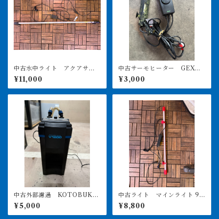
中古水中ライト アクアサン
中古サーモヒーター GEXサ
ライト1200 使用3ヶ月美品
ーモ&300Wヒーターセット
¥11,000
¥3,000
引き取り限定
中古外部濾過 KOTOBUKI
中古ライト マインライト 90
POWERBOX V1200 引き取
0用 美品 引き取り限定
¥5,000
¥8,800
り限定