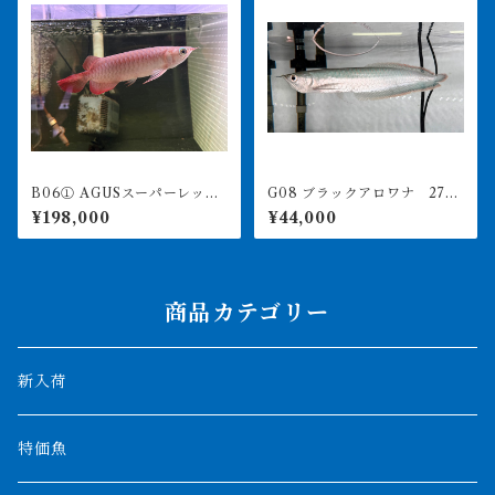
B06① AGUSスーパーレッド
G08 ブラックアロワナ 27㎝
F4 17㎝前後 PT.ARWANA
前後 人工飼料食べます
¥198,000
¥44,000
LESTARI アジアアロワナ 紅
龍 260-005127
商品カテゴリー
新入荷
特価魚