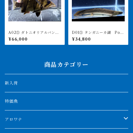
A02⑤ ダトニオリアルバン
D01⑤ タンガニーカ湖 Po.
ド 16㎝前後 おとひめ食べ
オルナティピンニス 37㎝前
¥66,000
¥34,800
ます
後 ♀ 薬浴完了済み
商品カテゴリー
新入荷
特価魚
アロワナ