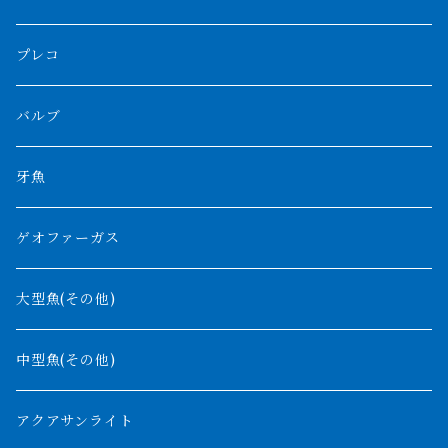
ボルネオタイガー
ホワイトボルタ
紅龍
バロ川
トゥルカナ湖
ブラックアロワナ
タンガニーカビチャー
大型スネークヘッド
プレコ
プラスワン
ブラックボルタ
過背金龍
ソバト川
オモ川
ノーザンバラムンディ
アンソルギー
中型スネークヘッド
バルブ
その他
高背金龍
チャド湖
その他アロワナ
コウロントン
小型スネークヘッド
牙魚
紅尾金龍
ラプラディ
ゲオファーガス
グリーンアロワナ
ギニア
コンギクス
大型魚(その他)
バンジャール
ナイジェリア
オルナティピンニス
中型魚(その他)
コンゴ
ウィークシー
アクアサンライト