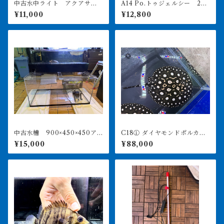
中古水中ライト アクアサン
A14 Po.トゥジェルシー 20
ライト1200 使用3ヶ月美品
㎝前後
¥11,000
¥12,800
中古水槽 900×450×450ア
C18① ダイヤモンドポルカ
クリル水槽 上部濾過セット
アルビノヘテロ 体盤16㎝前
¥15,000
¥88,000
後 ♀