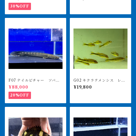
ひめ食べます
30%OFF
F07 ナイルビチャー ソバト
G02 キクラテメンシス レイ
川 41㎝前後 薬浴完了済み
クプロコポンド スリナムワ
¥88,000
¥19,800
イルド 8㎝前後
20%OFF