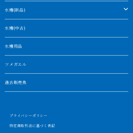
タンガニーカ
モケレンベンベ
水槽(新品)
デルヘッジ
1200mm以下
水槽(中古)
ザイールグリーン
1500mm
水槽用品
パルマス
1800mm
ツメガエル
ポーリー
セネガルス
2000mm以上
過去販売魚
ブティコフェリー
トゥルカナ湖
トゥジェルシー
プライバシーポリシー
ナイル川
ブリードポリプ
特定商取引法に基づく表記