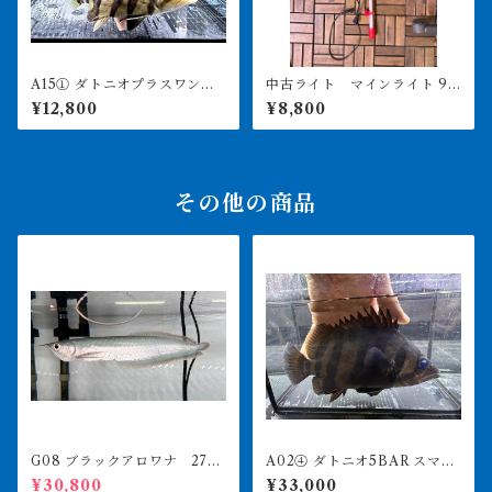
A15① ダトニオプラスワン
中古ライト マインライト 90
変わりバンド 12㎝前後
0用 美品 引き取り限定
¥12,800
¥8,800
その他の商品
G08 ブラックアロワナ 27㎝
A02④ ダトニオ5BAR スマト
前後 人工飼料食べます
ラタイガー 20㎝前後 おと
¥30,800
¥33,000