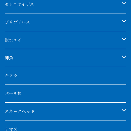
クンパイ
ダトニオイデス
アブソリュートレッド
シャムタイガー
ポリプテルス
AGUS スーパーレッドF4
特殊ダトニオ
モンスターポリプ
淡水エイ
特殊アロワナ
ダトニオプラスワン
特殊ポリプ
シナガワダイヤ
肺魚
リアルバンド
プラチナ個体
厳選 過背金龍
フォーバータイガー
ハイブリッドポリプ
ダイヤモンドポルカ
ネオケラ
キクラ
フォークバンド
ショート個体
フルゴールデンクロスバック
BILLY-KENオリジナルブランド紅龍
メニーバータイガー
エンドリケリー
クロコダイル
その他肺魚
パーチ類
スマトラタイガー
ロングフィン
ブルーベースクロスバック
チョッパーレッド
ギニア
その他アジアアロワナ
ニューギニアダトニオ
ナイルビチャー
その他淡水エイ
スネークヘッド
スマトラ乱れバンド
ブルレッド
ナイジェリア
特殊個体
ナポレオンビチャー
シルバーアロワナ
ビキールビキール
チャンナバルカ
ナマズ