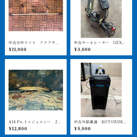
中古水中ライト アクアサン
中古サーモヒーター GEXサ
ライト1200 使用3ヶ月美品
ーモ&300Wヒーターセット
¥11,000
¥3,000
引き取り限定
A14 Po.トゥジェルシー 20
中古外部濾過 KOTOBUKI
㎝前後
POWERBOX V1200 引き取
¥12,800
¥5,000
り限定