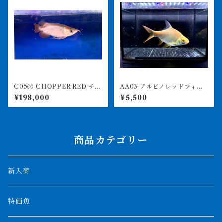
C05② CHOPPER RED チョ
AA03 アルビノレッドフィン
ッパーレッド 12㎝前後 BILL
バルブ 15-18㎝前後 写真は
¥198,000
¥5,500
Y-KENオリジナル アジアア
同ロット
ロワナ 紅龍ショート 260-
005165
商品カテゴリー
新入荷
特価魚