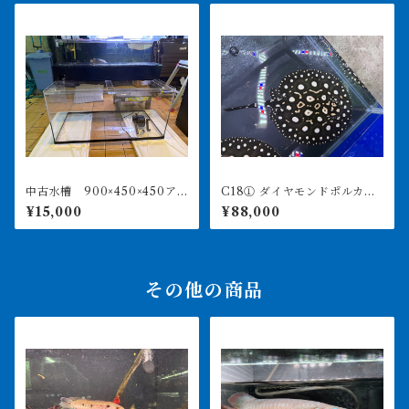
中古水槽 900×450×450ア
C18① ダイヤモンドポルカ
クリル水槽 上部濾過セット
アルビノヘテロ 体盤16㎝前
¥15,000
¥88,000
後 ♀
その他の商品