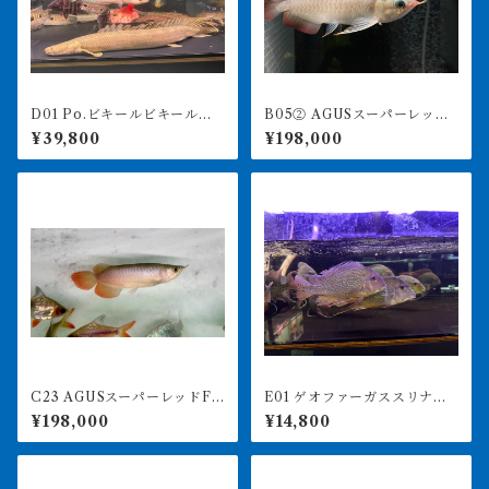
D01 Po.ビキールビキール
B05② AGUSスーパーレッド
カミハタ 58㎝前後 買取個
F4 20㎝前後 PT.ARWANA
¥39,800
¥198,000
体
LESTARI アジアアロワナ 紅
龍 260-005129
C23 AGUSスーパーレッドF4
E01 ゲオファーガススリナメ
19㎝前後 PT.ARWANA LE
ンシス 24-26㎝前後 大き
¥198,000
¥14,800
STARI アジアアロワナ 紅
め レッドゲオファーガス
龍 260-005131