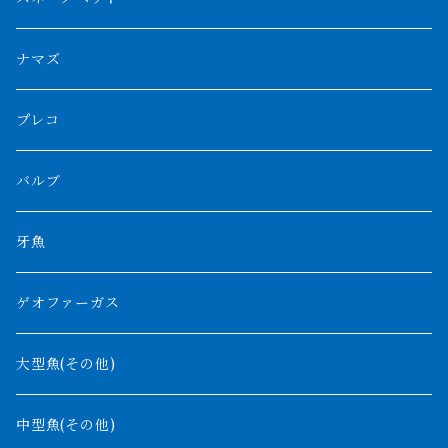
スマトラ乱れバンド
ブルレッド
ナイジェリア
特殊個体
ナポレオンビチャー
シルバーアロワナ
ビキールビキール
チャンナバルカ
ナマズ
ボルネオタイガー
ホワイトボルタ
紅龍
バロ川
トゥルカナ湖
ブラックアロワナ
タンガニーカビチャー
大型スネークヘッド
プレコ
プラスワン
ブラックボルタ
過背金龍
ソバト川
オモ川
ノーザンバラムンディ
アンソルギー
中型スネークヘッド
バルブ
その他
高背金龍
チャド湖
その他アロワナ
コウロントン
小型スネークヘッド
牙魚
紅尾金龍
ラプラディ
ゲオファーガス
グリーンアロワナ
ギニア
コンギクス
大型魚(その他)
バンジャール
ナイジェリア
オルナティピンニス
中型魚(その他)