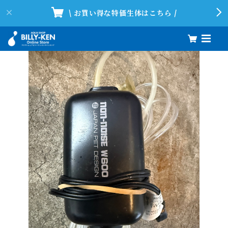
\ お買い得な特価生体はこちら /