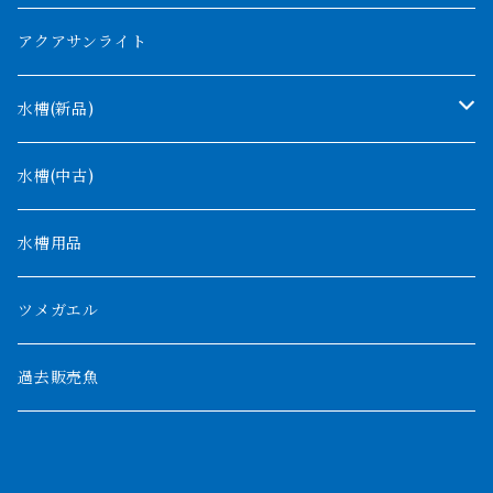
コンゴ
ウィークシー
アクアサンライト
タンガニーカ
モケレンベンベ
水槽(新品)
デルヘッジ
1200mm以下
水槽(中古)
ザイールグリーン
1500mm
水槽用品
パルマス
1800mm
ツメガエル
ポーリー
セネガルス
2000mm以上
過去販売魚
ブティコフェリー
トゥルカナ湖
トゥジェルシー