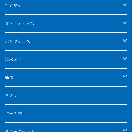
アロワナ
クンパイ
ダトニオイデス
アブソリュートレッド
シャムタイガー
ポリプテルス
AGUS スーパーレッドF4
特殊ダトニオ
モンスターポリプ
淡水エイ
特殊アロワナ
ダトニオプラスワン
特殊ポリプ
シナガワダイヤ
肺魚
リアルバンド
プラチナ個体
厳選 過背金龍
フォーバータイガー
ハイブリッドポリプ
ダイヤモンドポルカ
ネオケラ
キクラ
フォークバンド
ショート個体
フルゴールデンクロスバック
BILLY-KENオリジナルブランド紅龍
メニーバータイガー
エンドリケリー
クロコダイル
その他肺魚
パーチ類
スマトラタイガー
ロングフィン
ブルーベースクロスバック
チョッパーレッド
ギニア
その他アジアアロワナ
ニューギニアダトニオ
ナイルビチャー
その他淡水エイ
スネークヘッド