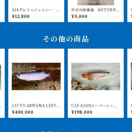
A14 Po.トゥジェルシー 2
中古外部濾過 KOTOBUK
ッ
0㎝前後
I POWERBOX V1200 引
¥12,800
¥5,000
き取り限定
その他の商品
C17 PT.ARWANA LESTA
C23 AGUSスーパーレッド
C1
RI 最高峰紅龍 アブソリュ
F4 19㎝前後 PT.ARWAN
RI 
¥400,000
¥198,000
ートレッド 17㎝前後 260
A LESTARI アジアアロワ
-005156 アグスファーム
ナ 紅龍 260-005131