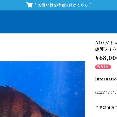
\ お買い得な特価生体はこちら /
A10 ダ
漁師ワイ
¥68,00
残り1点
Internatio
体高がすご
エサは冷凍