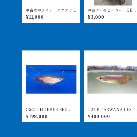
中古水中ライト アクアサ
中古サーモヒーター GEX
ンライト1200 使用3ヶ月美
サーモ&300Wヒーターセ
¥11,000
¥3,000
品
ト 引き取り限定
C5① CHOPPER RED チ
C22 PT.ARWANA LESTA
ョッパーレッド 12㎝前後
RI 最高峰紅龍 アブソリュー
¥198,000
¥400,000
BILLY-KENオリジナル ア
トレッド 21㎝前後 260-
ジアアロワナ 紅龍ショー
005157
ト 260-005164