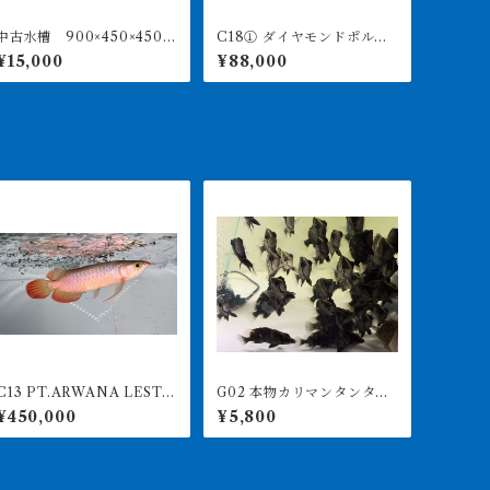
中古水槽 900×450×450ア
C18① ダイヤモンドポル
クリル水槽 上部濾過セッ
カ アルビノヘテロ 体盤1
¥15,000
¥88,000
ト
6㎝前後 ♀
3 PT.ARWANA LESTA
G02 本物カリマンタンタイ
最高峰紅龍 アブソリュ
ガー（ボルネオタイガー）
¥450,000
¥5,800
ートレッド 16㎝前後 26
8-11㎝前後 ダトニオプ
0-005153 アグスファーム
ラスワン インドネシア便