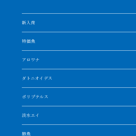
新入荷
特価魚
アロワナ
クンパイ
ダトニオイデス
アブソリュートレッド
シャムタイガー
ポリプテルス
AGUS スーパーレッドF4
特殊ダトニオ
モンスターポリプ
淡水エイ
特殊アロワナ
ダトニオプラスワン
特殊ポリプ
シナガワダイヤ
肺魚