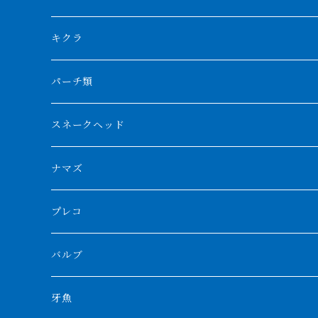
リアルバンド
プラチナ個体
厳選 過背金龍
フォーバータイガー
ハイブリッドポリプ
ダイヤモンドポルカ
ネオケラ
キクラ
フォークバンド
ショート個体
フルゴールデンクロスバック
BILLY-KENオリジナルブランド紅龍
メニーバータイガー
エンドリケリー
クロコダイル
その他肺魚
パーチ類
スマトラタイガー
ロングフィン
ブルーベースクロスバック
チョッパーレッド
ギニア
その他アジアアロワナ
ニューギニアダトニオ
ナイルビチャー
その他淡水エイ
スネークヘッド
スマトラ乱れバンド
ブルレッド
ナイジェリア
特殊個体
ナポレオンビチャー
シルバーアロワナ
ビキールビキール
チャンナバルカ
ナマズ
ボルネオタイガー
ホワイトボルタ
紅龍
バロ川
トゥルカナ湖
ブラックアロワナ
タンガニーカビチャー
大型スネークヘッド
プレコ
プラスワン
ブラックボルタ
過背金龍
ソバト川
オモ川
ノーザンバラムンディ
アンソルギー
中型スネークヘッド
バルブ
その他
高背金龍
チャド湖
その他アロワナ
コウロントン
小型スネークヘッド
牙魚