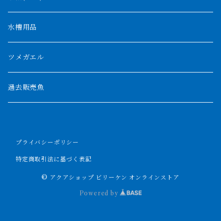
ザイールグリーン
1500mm
水槽用品
パルマス
1800mm
ツメガエル
ポーリー
セネガルス
2000mm以上
過去販売魚
ブティコフェリー
トゥルカナ湖
トゥジェルシー
プライバシーポリシー
ナイル川
ブリードポリプ
特定商取引法に基づく表記
ナイジェリア
エンドリケリー
© アクアショップ ビリーケン オンラインストア
Powered by
ビキールビキール