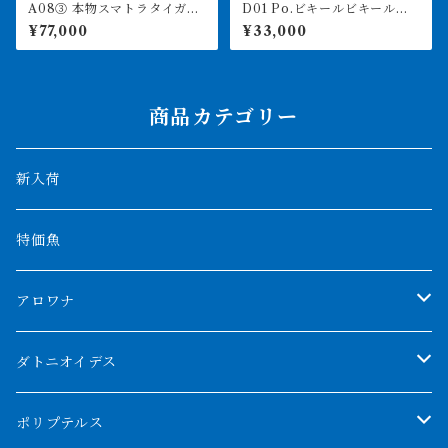
A08③ 本物スマトラタイガ
D01 Po.ビキールビキール
ー セミショート 17.5㎝前
カミハタ 58㎝前後 買取個
¥77,000
¥33,000
後 イエロー
体
商品カテゴリー
新入荷
特価魚
アロワナ
クンパイ
ダトニオイデス
アブソリュートレッド
シャムタイガー
ポリプテルス