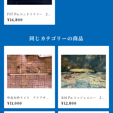
F07 Po.エンドリケリー 28
㎝前後 ギニアワイルド 薬
¥16,800
浴完了済み
同じカテゴリーの商品
中古水中ライト アクアサン
A14 Po.トゥジェルシー 20
ライト1200 使用3ヶ月美品
㎝前後
¥11,000
¥12,800