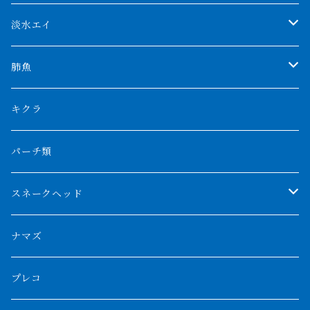
AGUS スーパーレッドF4
特殊ダトニオ
モンスターポリプ
淡水エイ
特殊アロワナ
ダトニオプラスワン
特殊ポリプ
シナガワダイヤ
肺魚
リアルバンド
プラチナ個体
厳選 過背金龍
フォーバータイガー
ハイブリッドポリプ
ダイヤモンドポルカ
ネオケラ
キクラ
フォークバンド
ショート個体
フルゴールデンクロスバック
BILLY-KENオリジナルブランド紅龍
メニーバータイガー
エンドリケリー
クロコダイル
その他肺魚
パーチ類
スマトラタイガー
ロングフィン
ブルーベースクロスバック
チョッパーレッド
ギニア
その他アジアアロワナ
ニューギニアダトニオ
ナイルビチャー
その他淡水エイ
スネークヘッド
スマトラ乱れバンド
ブルレッド
ナイジェリア
特殊個体
ナポレオンビチャー
シルバーアロワナ
ビキールビキール
チャンナバルカ
ナマズ
ボルネオタイガー
ホワイトボルタ
紅龍
バロ川
トゥルカナ湖
ブラックアロワナ
タンガニーカビチャー
大型スネークヘッド
プレコ
プラスワン
ブラックボルタ