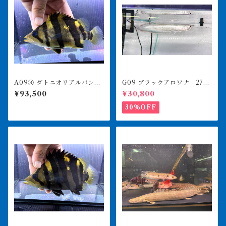
A09③ ダトニオリアルバン
G09 ブラックアロワナ 27㎝
ド 15㎝前後 太バンド イ
前後 人工飼料食べます
¥93,500
¥30,800
エロー シミなし 目の傷は
掬った際のもの
30%OFF