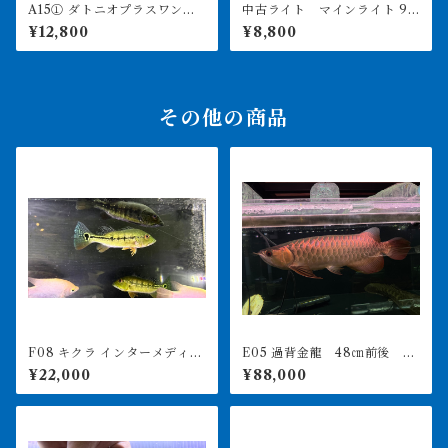
A15① ダトニオプラスワン
中古ライト マインライト 90
変わりバンド 12㎝前後
0用 美品 引き取り限定
¥12,800
¥8,800
その他の商品
F08 キクラ インターメディ
E05 過背金龍 48㎝前後 24
ア 15-18㎝前後 ワイルド
0-006022 買取個体
¥22,000
¥88,000