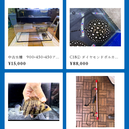
中古水槽 900×450×450ア
C18① ダイヤモンドポルカ
クリル水槽 上部濾過セット
アルビノヘテロ 体盤16㎝前
¥15,000
¥88,000
後 ♀