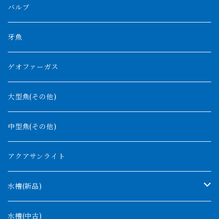
過背金龍
ソバト川
オモ川
ノーザンバラムンディ
アンソルギー
中型スネークヘッド
バルブ
その他
高背金龍
チャド湖
その他アロワナ
コウロントン
小型スネークヘッド
牙魚
紅尾金龍
ラプラディ
ゲオファーガス
グリーンアロワナ
ギニア
コンギクス
大型魚(その他)
バンジャール
ナイジェリア
オルナティピンニス
中型魚(その他)
コンゴ
ウィークシー
アクアサンライト
タンガニーカ
モケレンベンベ
水槽(新品)
デルヘッジ
1200mm以下
水槽(中古)