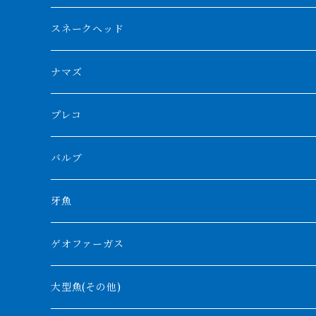
スマトラタイガー
ロングフィン
ブルーベースクロスバック
チョッパーレッド
ギニア
その他アジアアロワナ
ニューギニアダトニオ
ナイルビチャー
その他淡水エイ
スネークヘッド
スマトラ乱れバンド
ブルレッド
ナイジェリア
特殊個体
ナポレオンビチャー
シルバーアロワナ
ビキールビキール
チャンナバルカ
ナマズ
ボルネオタイガー
ホワイトボルタ
紅龍
バロ川
トゥルカナ湖
ブラックアロワナ
タンガニーカビチャー
大型スネークヘッド
プレコ
プラスワン
ブラックボルタ
過背金龍
ソバト川
オモ川
ノーザンバラムンディ
アンソルギー
中型スネークヘッド
バルブ
その他
高背金龍
チャド湖
その他アロワナ
コウロントン
小型スネークヘッド
牙魚
紅尾金龍
ラプラディ
ゲオファーガス
グリーンアロワナ
ギニア
コンギクス
大型魚(その他)
バンジャール