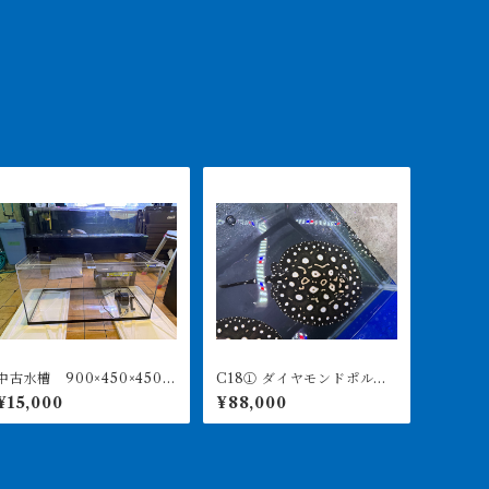
中古水槽 900×450×450ア
C18① ダイヤモンドポル
クリル水槽 上部濾過セッ
カ アルビノヘテロ 体盤1
¥15,000
¥88,000
ト
6㎝前後 ♀