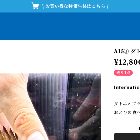
\ お買い得な特価生体はこちら /
A15① 
¥12,80
残り1点
Internatio
ダトニオプ
おとひめ食