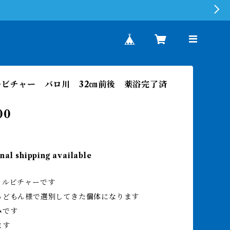
イルビチャー バロ川 32㎝前後 薬浴完了済
00
nal shipping available
イルビチャーです
るどもん様で選別してきた個体になります
みです
ます