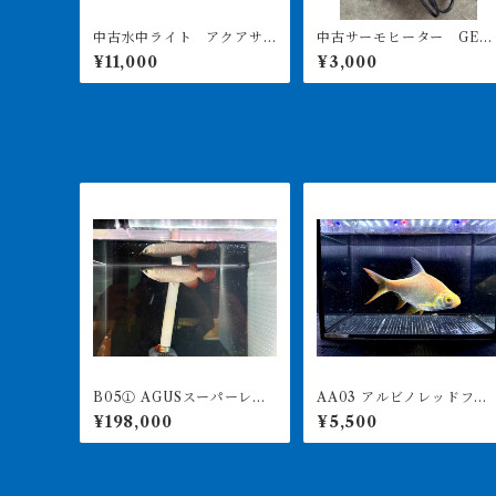
中古水中ライト アクアサ
中古サーモヒーター GEX
ンライト1200 使用3ヶ月美
サーモ&300Wヒーターセ
¥11,000
¥3,000
品
ト 引き取り限定
B05① AGUSスーパーレッ
AA03 アルビノレッドフィ
ドF4 18㎝前後 PT.ARWA
ンバルブ 15-18㎝前後 
¥198,000
¥5,500
NA LESTARI アジアアロワ
真は同ロット
ナ 紅龍 260-005130