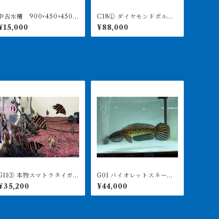
中古水槽 900×450×450ア
C18① ダイヤモンドポル
クリル水槽 上部濾過セッ
カ アルビノヘテロ 体盤1
¥15,000
¥88,000
ト
6㎝前後 ♀
11③ 本物スマトラタイガー
G01 バイオレットスネーク
ベビー 7-9㎝前後 3匹セ
ヘッド 32㎝前後 ハイフ
¥35,200
¥44,000
ト ダトニオプラスワン
ィン ビッグテール
インドネシア便