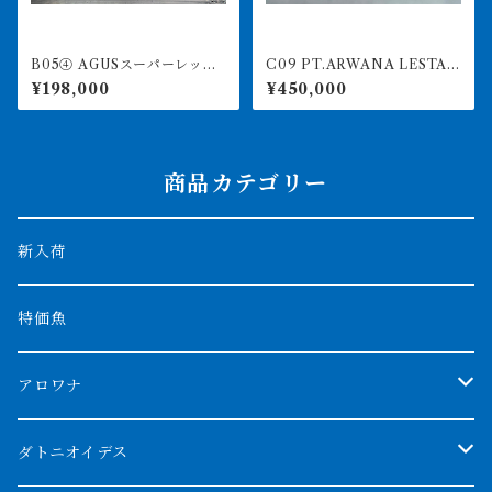
B05④ AGUSスーパーレッド
C09 PT.ARWANA LESTAR
F4 18㎝前後 PT.ARWANA
I 最高峰紅龍 アブソリュート
¥198,000
¥450,000
LESTARI アジアアロワナ 紅
レッド 17㎝前後 260-005
龍 260-005137
152 アグスファーム
商品カテゴリー
新入荷
特価魚
アロワナ
クンパイ
ダトニオイデス