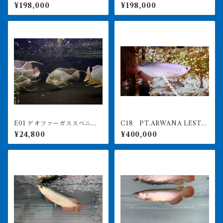
F4 18㎝前後 PT.ARWANA
F4 20㎝前後 PT.ARWANA
¥198,000
¥198,000
LESTARI アジアアロワナ 紅
LESTARI アジアアロワナ 紅
龍 260-005135
龍 260-005129
E01 ゲオファーガススベニ 2
C18 PT.ARWANA LESTA
4-26㎝前後 大きめ
RI 最高峰紅龍 アブソリュー
¥24,800
¥400,000
トレッド 19㎝前後 260-0
05145