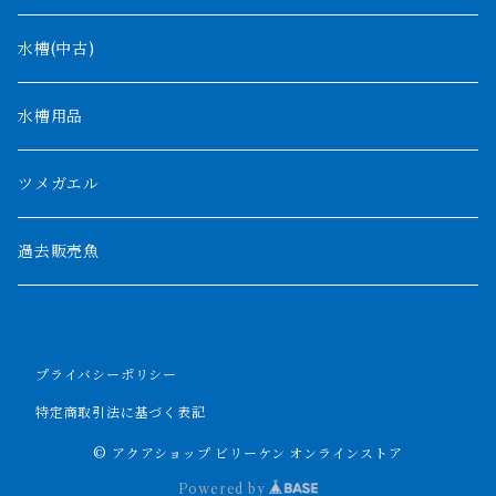
デルヘッジ
1200mm以下
水槽(中古)
ザイールグリーン
1500mm
水槽用品
パルマス
1800mm
ツメガエル
ポーリー
セネガルス
2000mm以上
過去販売魚
ブティコフェリー
トゥルカナ湖
トゥジェルシー
プライバシーポリシー
ナイル川
ブリードポリプ
特定商取引法に基づく表記
ナイジェリア
エンドリケリー
© アクアショップ ビリーケン オンラインストア
Powered by