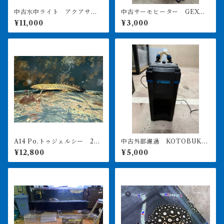
中古水中ライト アクアサン
中古サーモヒーター GEXサ
ライト1200 使用3ヶ月美品
ーモ&300Wヒーターセット
¥11,000
¥3,000
引き取り限定
A14 Po.トゥジェルシー 20
中古外部濾過 KOTOBUKI
㎝前後
POWERBOX V1200 引き取
¥12,800
¥5,000
り限定