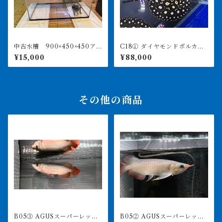
中古水槽 900×450×450ア
C18① ダイヤモンドポルカ
クリル水槽 上部濾過セット
アルビノヘテロ 体盤16㎝前
¥15,000
¥88,000
後 ♀
その他の商品
B05③ AGUSスーパーレッド
B05② AGUSスーパーレッド