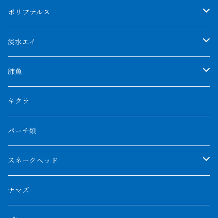
アブソリュートレッド
シャムタイガー
ポリプテルス
AGUS スーパーレッドF4
特殊ダトニオ
モンスターポリプ
淡水エイ
特殊アロワナ
ダトニオプラスワン
特殊ポリプ
シナガワダイヤ
肺魚
リアルバンド
プラチナ個体
厳選 過背金龍
フォーバータイガー
ハイブリッドポリプ
ダイヤモンドポルカ
ネオケラ
キクラ
フォークバンド
ショート個体
フルゴールデンクロスバック
BILLY-KENオリジナルブランド紅龍
メニーバータイガー
エンドリケリー
クロコダイル
その他肺魚
パーチ類
スマトラタイガー
ロングフィン
ブルーベースクロスバック
チョッパーレッド
ギニア
その他アジアアロワナ
ニューギニアダトニオ
ナイルビチャー
その他淡水エイ
スネークヘッド
スマトラ乱れバンド
ブルレッド
ナイジェリア
特殊個体
ナポレオンビチャー
シルバーアロワナ
ビキールビキール
チャンナバルカ
ナマズ
ボルネオタイガー
ホワイトボルタ
紅龍
バロ川
トゥルカナ湖