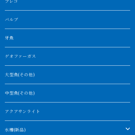
ブラックアロワナ
タンガニーカビチャー
大型スネークヘッド
プレコ
プラスワン
ブラックボルタ
過背金龍
ソバト川
オモ川
ノーザンバラムンディ
アンソルギー
中型スネークヘッド
バルブ
その他
高背金龍
チャド湖
その他アロワナ
コウロントン
小型スネークヘッド
牙魚
紅尾金龍
ラプラディ
ゲオファーガス
グリーンアロワナ
ギニア
コンギクス
大型魚(その他)
バンジャール
ナイジェリア
オルナティピンニス
中型魚(その他)
コンゴ
ウィークシー
アクアサンライト
タンガニーカ
モケレンベンベ
水槽(新品)