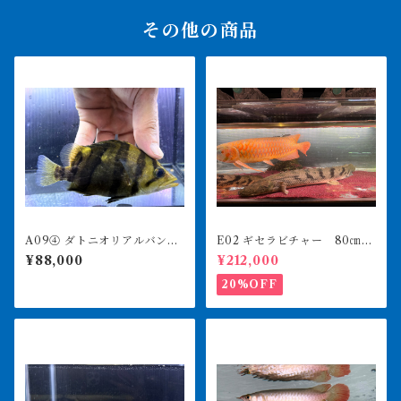
その他の商品
A09④ ダトニオリアルバン
E02 ギセラビチャー 80㎝前
ド 14㎝前後 イエロー シ
後 タンガニーカコンギク
¥88,000
¥212,000
ミなし
ス 買取個体
20%OFF