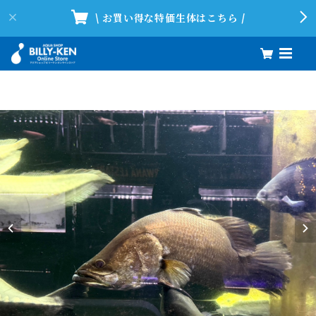
\ お買い得な特価生体はこちら /