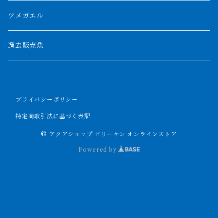
パルマス
1800mm
ツメガエル
ポーリー
セネガルス
2000mm以上
過去販売魚
ブティコフェリー
トゥルカナ湖
トゥジェルシー
プライバシーポリシー
ナイル川
ブリードポリプ
特定商取引法に基づく表記
ナイジェリア
エンドリケリー
© アクアショップ ビリーケン オンラインストア
Powered by
ビキールビキール
アンソルギー
ラプラディ