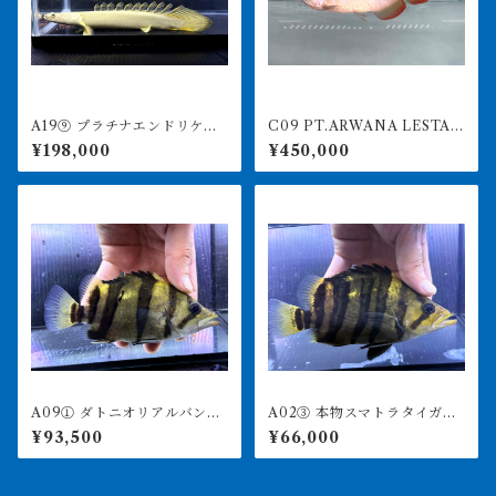
A19⑨ プラチナエンドリケリ
C09 PT.ARWANA LESTAR
ー ワイルドヘッド 23㎝前
I 最高峰紅龍 アブソリュート
¥198,000
¥450,000
後 4月29日輸入
レッド 17㎝前後 260-005
152 アグスファーム
A09① ダトニオリアルバン
A02③ 本物スマトラタイガ
ド 15㎝前後 イエロー シ
ー セミショート 17.5㎝前
¥93,500
¥66,000
ミなし
後 イエロー