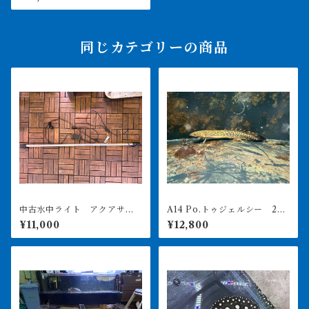
での引き取りor納品
同じカテゴリーの商品
中古水中ライト アクアサン
A14 Po.トゥジェルシー 20
ライト1200 使用3ヶ月美品
㎝前後
¥11,000
¥12,800