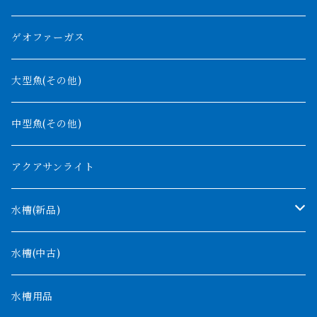
紅尾金龍
ラプラディ
ゲオファーガス
グリーンアロワナ
ギニア
コンギクス
大型魚(その他)
バンジャール
ナイジェリア
オルナティピンニス
中型魚(その他)
コンゴ
ウィークシー
アクアサンライト
タンガニーカ
モケレンベンベ
水槽(新品)
デルヘッジ
1200mm以下
水槽(中古)
ザイールグリーン
1500mm
水槽用品