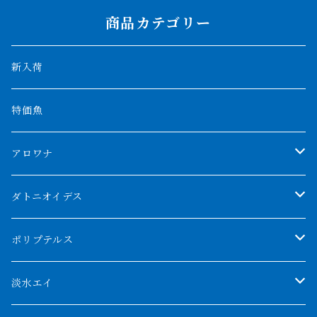
商品カテゴリー
新入荷
特価魚
アロワナ
クンパイ
ダトニオイデス
アブソリュートレッド
シャムタイガー
ポリプテルス
AGUS スーパーレッドF4
特殊ダトニオ
モンスターポリプ
淡水エイ