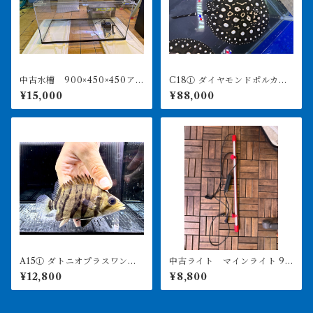
中古水槽 900×450×450ア
C18① ダイヤモンドポルカ
クリル水槽 上部濾過セット
アルビノヘテロ 体盤16㎝前
¥15,000
¥88,000
後 ♀
A15① ダトニオプラスワン
中古ライト マインライト 90
変わりバンド 12㎝前後
0用 美品 引き取り限定
¥12,800
¥8,800