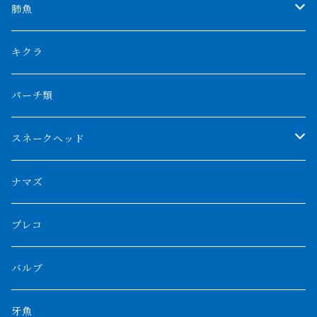
特殊アロワナ
ダトニオプラスワン
特殊ポリプ
シナガワダイヤ
肺魚
リアルバンド
プラチナ個体
厳選 過背金龍
フォーバータイガー
ハイブリッドポリプ
ダイヤモンドポルカ
ネオケラ
キクラ
フォークバンド
ショート個体
フルゴールデンクロスバック
BILLY-KENオリジナルブランド紅龍
メニーバータイガー
エンドリケリー
クロコダイル
その他肺魚
パーチ類
スマトラタイガー
ロングフィン
ブルーベースクロスバック
チョッパーレッド
ギニア
その他アジアアロワナ
ニューギニアダトニオ
ナイルビチャー
その他淡水エイ
スネークヘッド
スマトラ乱れバンド
ブルレッド
ナイジェリア
特殊個体
ナポレオンビチャー
シルバーアロワナ
ビキールビキール
チャンナバルカ
ナマズ
ボルネオタイガー
ホワイトボルタ
紅龍
バロ川
トゥルカナ湖
ブラックアロワナ
タンガニーカビチャー
大型スネークヘッド
プレコ
プラスワン
ブラックボルタ
過背金龍
ソバト川
オモ川
ノーザンバラムンディ
アンソルギー
中型スネークヘッド
バルブ
その他
高背金龍
チャド湖
その他アロワナ
コウロントン
小型スネークヘッド
牙魚