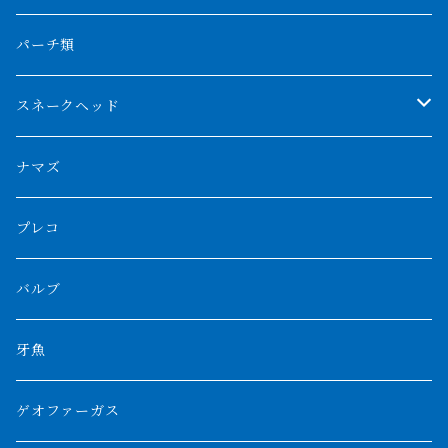
フォークバンド
ショート個体
フルゴールデンクロスバック
BILLY-KENオリジナルブランド紅龍
メニーバータイガー
エンドリケリー
クロコダイル
その他肺魚
パーチ類
スマトラタイガー
ロングフィン
ブルーベースクロスバック
チョッパーレッド
ギニア
その他アジアアロワナ
ニューギニアダトニオ
ナイルビチャー
その他淡水エイ
スネークヘッド
スマトラ乱れバンド
ブルレッド
ナイジェリア
特殊個体
ナポレオンビチャー
シルバーアロワナ
ビキールビキール
チャンナバルカ
ナマズ
ボルネオタイガー
ホワイトボルタ
紅龍
バロ川
トゥルカナ湖
ブラックアロワナ
タンガニーカビチャー
大型スネークヘッド
プレコ
プラスワン
ブラックボルタ
過背金龍
ソバト川
オモ川
ノーザンバラムンディ
アンソルギー
中型スネークヘッド
バルブ
その他
高背金龍
チャド湖
その他アロワナ
コウロントン
小型スネークヘッド
牙魚
紅尾金龍
ラプラディ
ゲオファーガス
グリーンアロワナ