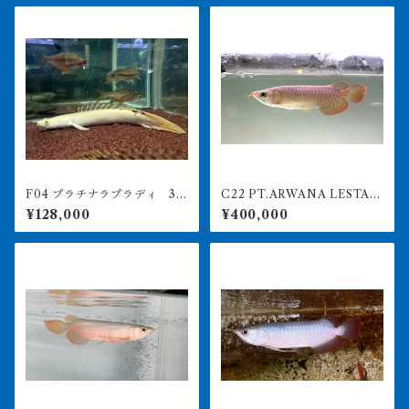
F04 プラチナラプラディ 30
C22 PT.ARWANA LESTARI
㎝前後 出戻り個体
最高峰紅龍 アブソリュートレ
¥128,000
¥400,000
ッド 21㎝前後 260-00515
7