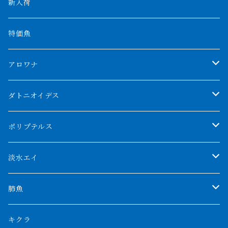
新入荷
特価魚
アロワナ
クンパイ
ダトニオイデス
アブソリュートレッド
シャムタイガー
ポリプテルス
AGUS スーパーレッドF4
特殊ダトニオ
モンスターポリプ
淡水エイ
特殊アロワナ
ダトニオプラスワン
特殊ポリプ
シナガワダイヤ
肺魚
リアルバンド
プラチナ個体
厳選 過背金龍
フォーバータイガー
ハイブリッドポリプ
ダイヤモンドポルカ
ネオケラ
キクラ