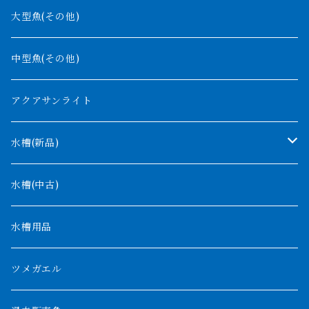
ギニア
コンギクス
大型魚(その他)
バンジャール
ナイジェリア
オルナティピンニス
中型魚(その他)
コンゴ
ウィークシー
アクアサンライト
タンガニーカ
モケレンベンベ
水槽(新品)
デルヘッジ
1200mm以下
水槽(中古)
ザイールグリーン
1500mm
水槽用品
パルマス
1800mm
ツメガエル
ポーリー