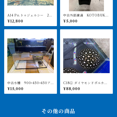
A14 Po.トゥジェルシー 20
中古外部濾過 KOTOBUKI
㎝前後
POWERBOX V1200 引き取
¥12,800
¥5,000
り限定
中古水槽 900×450×450ア
C18① ダイヤモンドポルカ
クリル水槽 上部濾過セット
アルビノヘテロ 体盤16㎝前
¥15,000
¥88,000
後 ♀
その他の商品