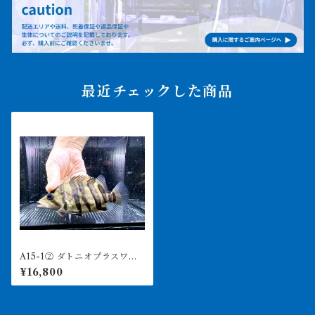
最近チェックした商品
A15-1② ダトニオプラスワ
ン スマトラタイガー 12㎝
¥16,800
前後