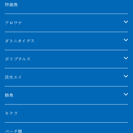
特価魚
アロワナ
クンパイ
ダトニオイデス
アブソリュートレッド
シャムタイガー
ポリプテルス
AGUS スーパーレッドF4
特殊ダトニオ
モンスターポリプ
淡水エイ
特殊アロワナ
ダトニオプラスワン
特殊ポリプ
シナガワダイヤ
肺魚
リアルバンド
プラチナ個体
厳選 過背金龍
フォーバータイガー
ハイブリッドポリプ
ダイヤモンドポルカ
ネオケラ
キクラ
フォークバンド
ショート個体
フルゴールデンクロスバック
BILLY-KENオリジナルブランド紅龍
メニーバータイガー
エンドリケリー
クロコダイル
その他肺魚
パーチ類