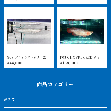
LESTARI アジアアロワナ 紅
レッド 17㎝前後 260-005
龍 260-005129
156 アグスファーム
G09 ブラックアロワナ 27㎝
F03 CHOPPER RED チョッ
前後 人工飼料食べます
パーレッド 25㎝前後 BILLY
¥44,000
¥168,000
-KENオリジナル アジアアロ
ワナ 紅龍ショート 250-00
7141
商品カテゴリー
新入荷