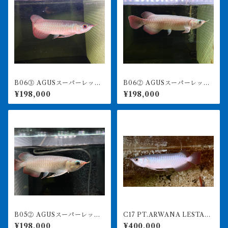
B06③ AGUSスーパーレッド
B06② AGUSスーパーレッド
F4 18㎝前後 PT.ARWANA
F4 19㎝前後 PT.ARWANA
¥198,000
¥198,000
LESTARI アジアアロワナ 紅
LESTARI アジアアロワナ 紅
龍 260-005133
龍 260-005123
B05② AGUSスーパーレッド
C17 PT.ARWANA LESTARI
F4 20㎝前後 PT.ARWANA
最高峰紅龍 アブソリュート
¥198,000
¥400,000