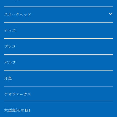
スマトラタイガー
ロングフィン
ブルーベースクロスバック
チョッパーレッド
ギニア
その他アジアアロワナ
ニューギニアダトニオ
ナイルビチャー
その他淡水エイ
スネークヘッド
スマトラ乱れバンド
ブルレッド
ナイジェリア
特殊個体
ナポレオンビチャー
シルバーアロワナ
ビキールビキール
チャンナバルカ
ナマズ
ボルネオタイガー
ホワイトボルタ
紅龍
バロ川
トゥルカナ湖
ブラックアロワナ
タンガニーカビチャー
大型スネークヘッド
プレコ
プラスワン
ブラックボルタ
過背金龍
ソバト川
オモ川
ノーザンバラムンディ
アンソルギー
中型スネークヘッド
バルブ
その他
高背金龍
チャド湖
その他アロワナ
コウロントン
小型スネークヘッド
牙魚
紅尾金龍
ラプラディ
ゲオファーガス
グリーンアロワナ
ギニア
コンギクス
大型魚(その他)