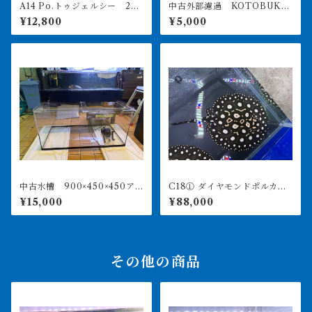
A14 Po.トゥジェルシー 20
中古外部濾過 KOTOBUKI
㎝前後
POWERBOX V1200 引き取
¥12,800
¥5,000
り限定
中古水槽 900×450×450ア
C18① ダイヤモンドポルカ
クリル水槽 上部濾過セット
アルビノヘテロ 体盤16㎝前
¥15,000
¥88,000
後 ♀
その他の商品