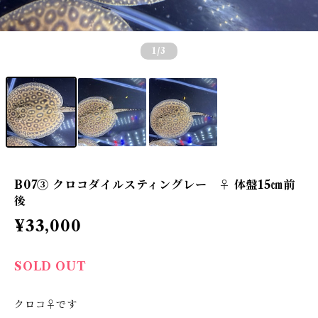
1
/3
B07③ クロコダイルスティングレー ♀ 体盤15㎝前
後
¥33,000
SOLD OUT
クロコ♀です