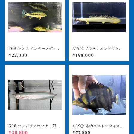
F08 キクラ インターメディ
A19⑨ プラチナエンドリケリ
ア 15-18㎝前後 ワイルド
ー ワイルドヘッド 23㎝前
¥22,000
¥198,000
後 4月29日輸入
G08 ブラックアロワナ 27㎝
A09⑥ 本物スマトラタイガ
前後 人工飼料食べます
ー セミショート 18㎝前
¥30,800
¥77,000