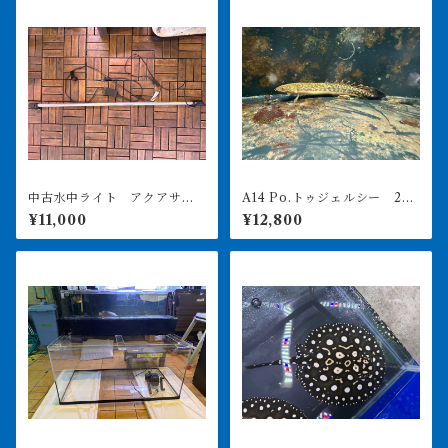
中古水中ライト アクアサン
A14 Po.トゥジェルシー 20
ライト1200 使用3ヶ月美品
㎝前後
¥11,000
¥12,800