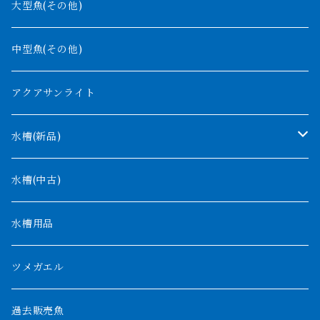
ギニア
コンギクス
大型魚(その他)
バンジャール
ナイジェリア
オルナティピンニス
中型魚(その他)
コンゴ
ウィークシー
アクアサンライト
タンガニーカ
モケレンベンベ
水槽(新品)
デルヘッジ
1200mm以下
水槽(中古)
ザイールグリーン
1500mm
水槽用品
パルマス
1800mm
ツメガエル
ポーリー
セネガルス
2000mm以上
過去販売魚