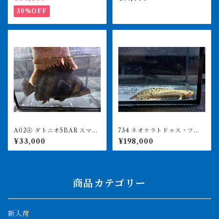
後 イエロー
30%OFF
A02④ ダトニオ5BAR スマト
734 ネオケラトドゥス・フォ
ラタイガー 20㎝前後 おと
ルステリ 17㎝前後 ブリス
¥33,000
¥198,000
ひめ食べます
ベンリバー 証明書あり 231
0
商品カテゴリー
新入荷