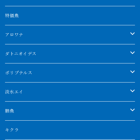
特価魚
アロワナ
クンパイ
ダトニオイデス
アブソリュートレッド
シャムタイガー
ポリプテルス
AGUS スーパーレッドF4
特殊ダトニオ
モンスターポリプ
淡水エイ
特殊アロワナ
ダトニオプラスワン
特殊ポリプ
シナガワダイヤ
肺魚
リアルバンド
プラチナ個体
厳選 過背金龍
フォーバータイガー
ハイブリッドポリプ
ダイヤモンドポルカ
ネオケラ
キクラ