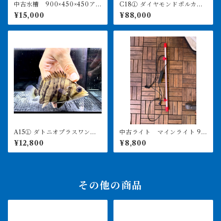
中古水槽 900×450×450ア
C18① ダイヤモンドポルカ
クリル水槽 上部濾過セット
アルビノヘテロ 体盤16㎝前
¥15,000
¥88,000
後 ♀
A15① ダトニオプラスワン
中古ライト マインライト 90
変わりバンド 12㎝前後
0用 美品 引き取り限定
¥12,800
¥8,800
その他の商品