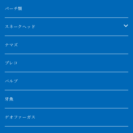
フォークバンド
ショート個体
フルゴールデンクロスバック
BILLY-KENオリジナルブランド紅龍
メニーバータイガー
エンドリケリー
クロコダイル
その他肺魚
パーチ類
スマトラタイガー
ロングフィン
ブルーベースクロスバック
チョッパーレッド
ギニア
その他アジアアロワナ
ニューギニアダトニオ
ナイルビチャー
その他淡水エイ
スネークヘッド
スマトラ乱れバンド
ブルレッド
ナイジェリア
特殊個体
ナポレオンビチャー
シルバーアロワナ
ビキールビキール
チャンナバルカ
ナマズ
ボルネオタイガー
ホワイトボルタ
紅龍
バロ川
トゥルカナ湖
ブラックアロワナ
タンガニーカビチャー
大型スネークヘッド
プレコ
プラスワン
ブラックボルタ
過背金龍
ソバト川
オモ川
ノーザンバラムンディ
アンソルギー
中型スネークヘッド
バルブ
その他
高背金龍
チャド湖
その他アロワナ
コウロントン
小型スネークヘッド
牙魚
紅尾金龍
ラプラディ
ゲオファーガス
グリーンアロワナ