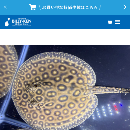
\ お買い得な特価生体はこちら /