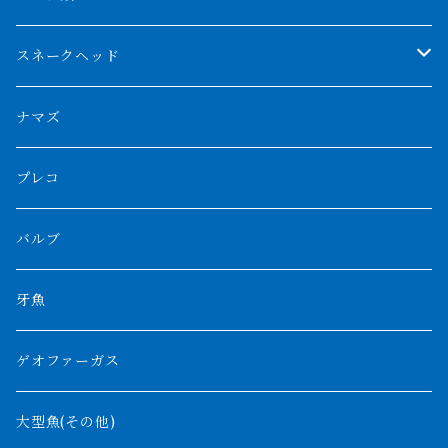
スマトラタイガー
ロングフィン
ブルーベースクロスバック
チョッパーレッド
ギニア
その他アジアアロワナ
ニューギニアダトニオ
ナイルビチャー
その他淡水エイ
スネークヘッド
スマトラ乱れバンド
ブルレッド
ナイジェリア
特殊個体
ナポレオンビチャー
シルバーアロワナ
ビキールビキール
チャンナバルカ
ナマズ
ボルネオタイガー
ホワイトボルタ
紅龍
バロ川
トゥルカナ湖
ブラックアロワナ
タンガニーカビチャー
大型スネークヘッド
プレコ
プラスワン
ブラックボルタ
過背金龍
ソバト川
オモ川
ノーザンバラムンディ
アンソルギー
中型スネークヘッド
バルブ
その他
高背金龍
チャド湖
その他アロワナ
コウロントン
小型スネークヘッド
牙魚
紅尾金龍
ラプラディ
ゲオファーガス
グリーンアロワナ
ギニア
コンギクス
大型魚(その他)