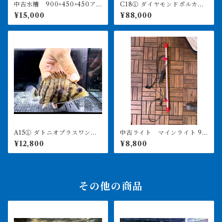
中古水槽 900×450×450ア
C18① ダイヤモンドポルカ
クリル水槽 上部濾過セット
アルビノヘテロ 体盤16㎝前
¥15,000
¥88,000
後 ♀
A15① ダトニオプラスワン
中古ライト マインライト 90
変わりバンド 12㎝前後
0用 美品 引き取り限定
¥12,800
¥8,800
その他の商品