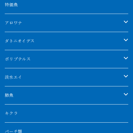
特価魚
アロワナ
クンパイ
ダトニオイデス
アブソリュートレッド
シャムタイガー
ポリプテルス
AGUS スーパーレッドF4
特殊ダトニオ
モンスターポリプ
淡水エイ
特殊アロワナ
ダトニオプラスワン
特殊ポリプ
シナガワダイヤ
肺魚
リアルバンド
プラチナ個体
厳選 過背金龍
フォーバータイガー
ハイブリッドポリプ
ダイヤモンドポルカ
ネオケラ
キクラ
フォークバンド
ショート個体
フルゴールデンクロスバック
BILLY-KENオリジナルブランド紅龍
メニーバータイガー
エンドリケリー
クロコダイル
その他肺魚
パーチ類