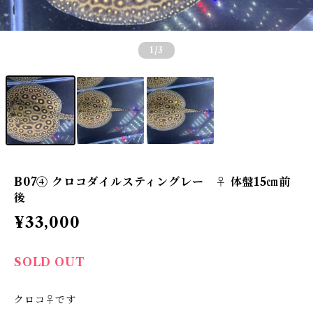
1
/3
B07④ クロコダイルスティングレー ♀ 体盤15㎝前
後
¥33,000
SOLD OUT
クロコ♀です