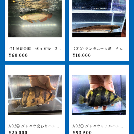
F11 過背金龍 30㎝前後 25
D01⑥ タンガニーカ湖 Po.
0-004944 買取個体
オルナティピンニス 41㎝前
¥60,000
¥10,000
後 ♀ 左目凹んでます 薬浴
完了済み
A02④ ダトニオ変わりバン
A02① ダトニオリアルバン
ド 23.5㎝前後 買取個体
ド 15㎝前後 イエロー シ
¥20,000
¥93,500