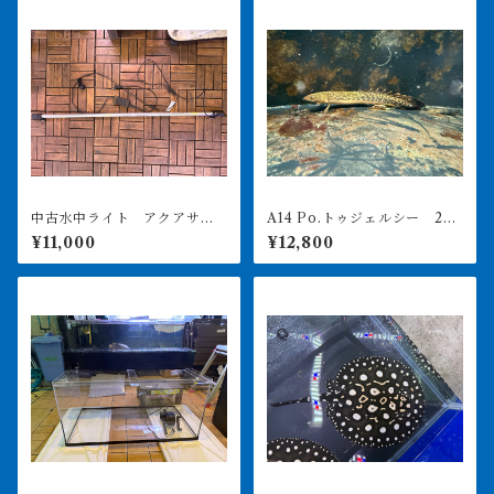
中古水中ライト アクアサン
A14 Po.トゥジェルシー 20
ライト1200 使用3ヶ月美品
㎝前後
¥11,000
¥12,800