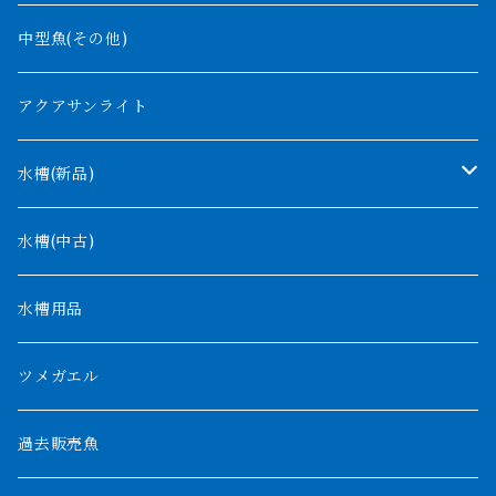
バンジャール
ナイジェリア
オルナティピンニス
中型魚(その他)
コンゴ
ウィークシー
アクアサンライト
タンガニーカ
モケレンベンベ
水槽(新品)
デルヘッジ
1200mm以下
水槽(中古)
ザイールグリーン
1500mm
水槽用品
パルマス
1800mm
ツメガエル
ポーリー
セネガルス
2000mm以上
過去販売魚