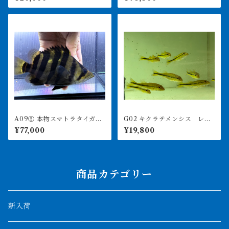
ミなし
A09⑤ 本物スマトラタイガ
G02 キクラテメンシス レイ
ー セミショート 17㎝前
クプロコポンド スリナムワ
¥77,000
¥19,800
後 イエロー
イルド 8㎝前後
商品カテゴリー
新入荷