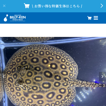
\ お買い得な特価生体はこちら /