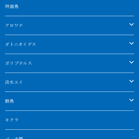
特価魚
アロワナ
クンパイ
ダトニオイデス
アブソリュートレッド
シャムタイガー
ポリプテルス
AGUS スーパーレッドF4
特殊ダトニオ
モンスターポリプ
淡水エイ
特殊アロワナ
ダトニオプラスワン
特殊ポリプ
シナガワダイヤ
肺魚
リアルバンド
プラチナ個体
厳選 過背金龍
フォーバータイガー
ハイブリッドポリプ
ダイヤモンドポルカ
ネオケラ
キクラ
フォークバンド
ショート個体
フルゴールデンクロスバック
BILLY-KENオリジナルブランド紅龍
メニーバータイガー
エンドリケリー
クロコダイル
その他肺魚