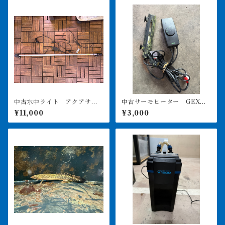
中古水中ライト アクアサン
中古サーモヒーター GEXサ
ライト1200 使用3ヶ月美品
ーモ&300Wヒーターセット
¥11,000
¥3,000
引き取り限定