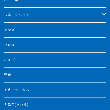
パーチ類
スマトラタイガー
ロングフィン
ブルーベースクロスバック
チョッパーレッド
ギニア
その他アジアアロワナ
ニューギニアダトニオ
ナイルビチャー
その他淡水エイ
スネークヘッド
スマトラ乱れバンド
ブルレッド
ナイジェリア
特殊個体
ナポレオンビチャー
シルバーアロワナ
ビキールビキール
チャンナバルカ
ナマズ
ボルネオタイガー
ホワイトボルタ
紅龍
バロ川
トゥルカナ湖
ブラックアロワナ
タンガニーカビチャー
大型スネークヘッド
プレコ
プラスワン
ブラックボルタ
過背金龍
ソバト川
オモ川
ノーザンバラムンディ
アンソルギー
中型スネークヘッド
バルブ
その他
高背金龍
チャド湖
その他アロワナ
コウロントン
小型スネークヘッド
牙魚
紅尾金龍
ラプラディ
ゲオファーガス
グリーンアロワナ
ギニア
コンギクス
大型魚(その他)