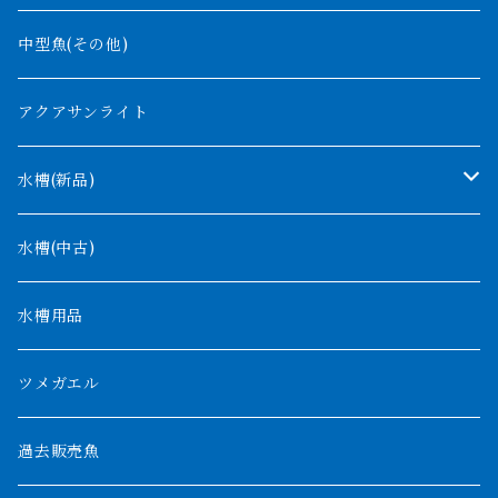
バンジャール
ナイジェリア
オルナティピンニス
中型魚(その他)
コンゴ
ウィークシー
アクアサンライト
タンガニーカ
モケレンベンベ
水槽(新品)
デルヘッジ
1200mm以下
水槽(中古)
ザイールグリーン
1500mm
水槽用品
パルマス
1800mm
ツメガエル
ポーリー
セネガルス
2000mm以上
過去販売魚