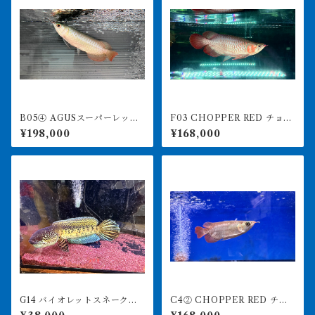
B05④ AGUSスーパーレッド
F03 CHOPPER RED チョッ
F4 18㎝前後 PT.ARWANA
パーレッド 25㎝前後 BILLY
¥198,000
¥168,000
LESTARI アジアアロワナ 紅
-KENオリジナル アジアアロ
龍 260-005137
ワナ 紅龍ショート 250-00
7141
G14 バイオレットスネークヘ
C4② CHOPPER RED チョ
ッド 28㎝前後 ハイフィ
ッパーレッド 12㎝前後 BILL