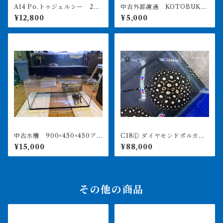
A14 Po.トゥジェルシー 20
中古外部濾過 KOTOBUKI
㎝前後
POWERBOX V1200 引き取
¥12,800
¥5,000
り限定
中古水槽 900×450×450ア
C18① ダイヤモンドポルカ
クリル水槽 上部濾過セット
アルビノヘテロ 体盤16㎝前
¥15,000
¥88,000
後 ♀
その他の商品